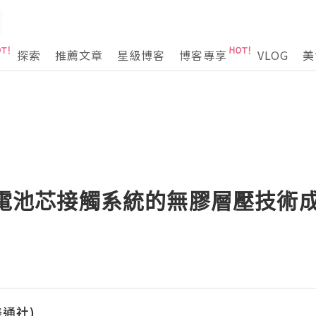
探索
推薦文章
星級博客
博客專享
VLOG
美
旗下電池芯接觸系統的無膠層壓技術
(美通社)