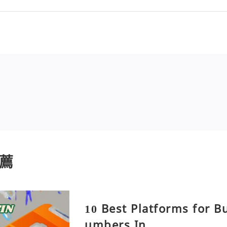
薦
10 Best Platforms for B
umbers In ...