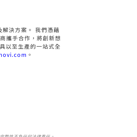
及解決方案。 我們憑藉
應商攜手合作，將創新想
模具以至生產的一站式全
novi.com
。
及完整性不負任何法律責任。