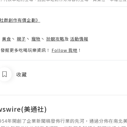
社群創作有價企劃》
】
丶
美食
丶
親子
丶
寵物
丶
扮靚攻略
及
活動情報
p啦！發掘更多吃喝玩樂資訊！
Follow 我哋
！
收藏
wswire(美通社)
954年開創了企業新聞稿發佈行業的先河，通過分佈在南北