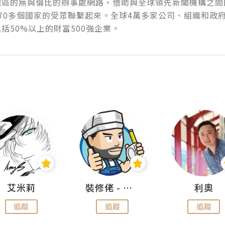
地區的無與倫比的辦事處網路，借助與全球領先新聞機構之間
70多個國家的受眾聯繫起來。全球4萬多家公司、組織和政
括50%以上的財富500強企業。
艾米莉
裝修佬 - 香港一站式網上裝修平台
利奧
追蹤
追蹤
追蹤