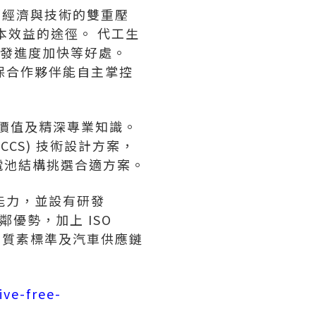
爭下經濟與技術的雙重壓
本效益的途徑。 代工生
開發進度加快等好處。
確保合作夥伴能自主掌控
加價值及精深專業知識。
CS) 技術設計方案，
電池結構挑選合適方案。
能力，並設有研發
優勢，加上 ISO
嚴格的質素標準及汽車供應鏈
ive-free-