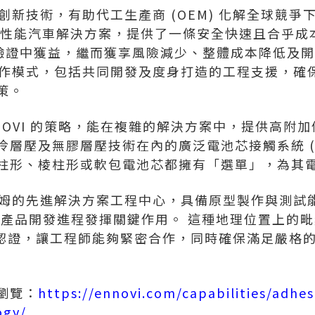
此類創新技術，有助代工生產商 (OEM) 化解全球競
高性能汽車解決方案，提供了一條安全快速且合乎成
預先驗證中獲益，繼而獲享風險減少、整體成本降低及
活的合作模式，包括共同開發及度身打造的工程支援，
策。
NOVI 的策略，能在複雜的解決方案中，提供高附
層壓及無膠層壓技術在內的廣泛電池芯接觸系統 (C
柱形、棱柱形或軟包電池芯都擁有「選單」，為其
蘇爾姆的先進解決方案工程中心，具備原型製作與測試
加快產品開發進程發揮關鍵作用。 這種地理位置上的毗鄰
TISAX 認證，讓工程師能夠緊密合作，同時確保滿足
瀏覽：
https://ennovi.com/capabilities/adhes
ogy/