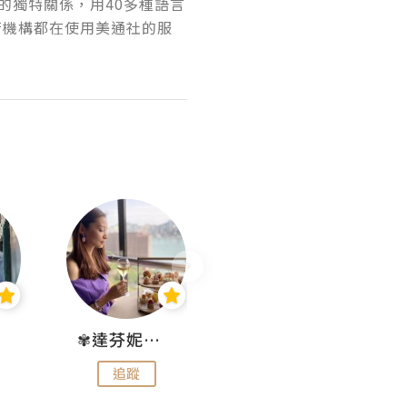
的獨特關係，用40多種語言
府機構都在使用美通社的服
✾達芬妮•愛孩子•愛生活✾
wendysugar享受生活gogogo
追蹤
追蹤