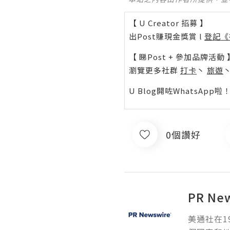
【 U Creator 招募 】
出Post賺現金獎賞 l
登記《
【 睇Post + 參加品牌活動 
瀏覽更多社群
打卡
丶
旅遊
U Blog開咗WhatsAp
0個讚好
PR Ne
美通社在1