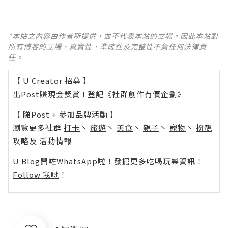
*本站之內容由作者所提供，並不代表本站的立場。因此本站對
所有博客的立場、真實性、準確性及完整性不負任何法律責
任。
【 U Creator 招募 】
出Post賺現金獎賞 l
登記《社群創作有價企劃》
【 睇Post + 參加品牌活動 】
瀏覽更多社群
打卡
丶
旅遊
丶
美食
丶
親子
丶
寵物
丶
扮靚
攻略
及
活動情報
U Blog開咗WhatsApp啦！發掘更多吃喝玩樂資訊！
Follow 我哋
！