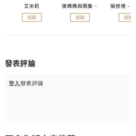
點滴
艾米莉
儍媽媽與兩隻小魔怪之家
追蹤
追蹤
追蹤
發表評論
登入
發表評論