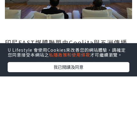
印尼FAST媒體聯盟由Coolita與五洲傳播
U Lifestyle 會使用Cookies來改善您的網站體驗，請確定
中心聯合發起，創始成員包括印尼頭部公
您同意接受本網站之
私隱政策和使用條款
才可繼續瀏覽。
立及民營電視台：TVRI、Metro TV、
我已閱讀及同意
GARUDA TV、BTV、Jawa Pos
Multimedia和JAKTV；騰訊雲為聯盟技
術合作夥伴。
FAST模式融合傳統線性電視的觀看體驗與
互聯網傳輸技術，依托廣告實現流媒體播
放。全球範圍內，各大廣電機構正紛紛借
助FAST渠道擴大頻道覆蓋，向聯網電視用