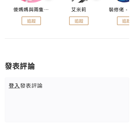
點滴
儍媽媽與兩隻小魔怪之家
艾米莉
追蹤
追蹤
追蹤
發表評論
登入
發表評論