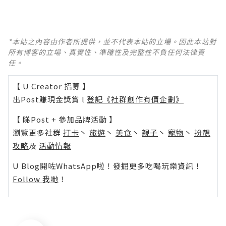
*本站之內容由作者所提供，並不代表本站的立場。因此本站對
所有博客的立場、真實性、準確性及完整性不負任何法律責
任。
【 U Creator 招募 】
出Post賺現金獎賞 l
登記《社群創作有價企劃》
【 睇Post + 參加品牌活動 】
瀏覽更多社群
打卡
丶
旅遊
丶
美食
丶
親子
丶
寵物
丶
扮靚
攻略
及
活動情報
U Blog開咗WhatsApp啦！發掘更多吃喝玩樂資訊！
Follow 我哋
！