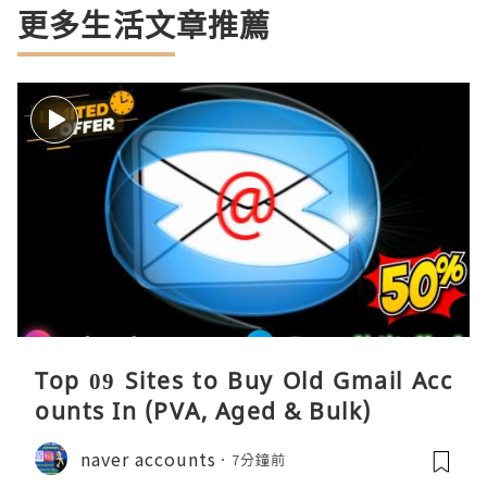
更多生活文章推薦
Top 09 Sites to Buy Old Gmail Acc
ounts In (PVA, Aged & Bulk)
naver accounts
7分鐘前