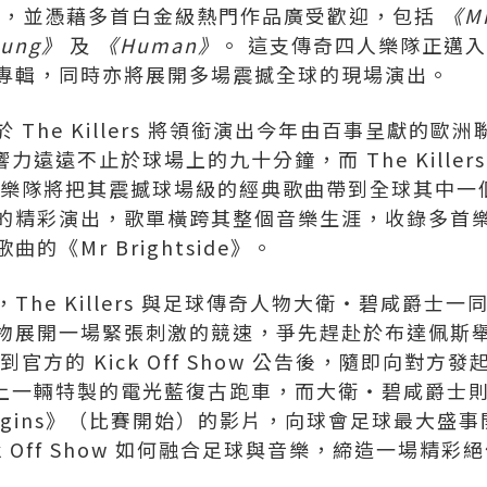
 萬張，並憑藉多首白金級熱門作品廣受歡迎，包括
《Mr
oung》
及
《Human》
。 這支傳奇四人樂隊正邁
專輯，同時亦將展開多場震撼全球的現場演出。
The Killers 將領銜演出今年由百事呈獻的歐洲聯
的影響力遠遠不止於球場上的九十分鐘，而 The Kille
 樂隊將把其震撼球場級的經典歌曲帶到全球其中一
的精彩演出，歌單橫跨其整個音樂生涯，收錄多首
《Mr Brightside》。
The Killers 與足球傳奇人物大衛‧碧咸爵士
物展開一場緊張刺激的競速，爭先趕赴於布達佩斯
官方的 Kick Off Show 公告後，隨即向對方
ers 跳上一輛特製的電光藍復古跑車，而大衛‧碧咸爵
e Begins》（比賽開始）的影片，向球會足球最大
k Off Show 如何融合足球與音樂，締造一場精