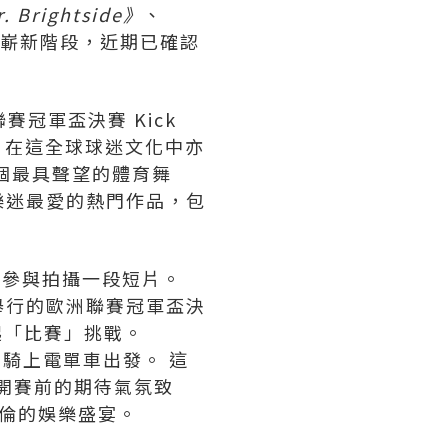
. Brightside》
、
入嶄新階段，近期已確認
賽冠軍盃決賽 Kick
rs 在這全球球迷文化中亦
個最具聲望的體育舞
樂迷最愛的熱門作品，包
一同參與拍攝一段短片。
舉行的歐洲聯賽冠軍盃決
發起「比賽」挑戰。
士則騎上電單車出發。 這
盛事開賽前的期待氣氛致
彩絕倫的娛樂盛宴。