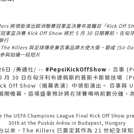
illers 將領銜演出歐洲聯賽冠軍盃決賽年度矚目「Kick Off S
盃決賽 Kick Off Show 將於 5 月 30 日開賽前，在
舉行
e Killers 與足球傳奇兼百事品牌大使大衛‧碧咸 (Sir Dav
共同參與拍攝一段短片
26日
/美通社/ --
#PepsiKickOffShow
- 百事 (
將於 5 月 30 日在匈牙利布達佩斯的普斯卡斯競技場（Pu
ck Off Show（揭幕表演）中領銜演出。 百事與 
揭開帷幕，這場盛事預計將在球賽鳴哨前數分鐘，
ine the UEFA Champions League Final Kick Off Show pr
30th at the Puskás Aréna in Budapest, Hungary
台以來，The Killers 已奠定其作為 21 世紀