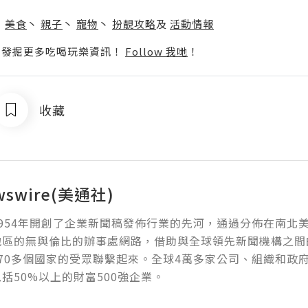
】
丶
美食
丶
親子
丶
寵物
丶
扮靚攻略
及
活動情報
p啦！發掘更多吃喝玩樂資訊！
Follow 我哋
！
收藏
wswire(美通社)
954年開創了企業新聞稿發佈行業的先河，通過分佈在南北
地區的無與倫比的辦事處網路，借助與全球領先新聞機構之間
70多個國家的受眾聯繫起來。全球4萬多家公司、組織和政
括50%以上的財富500強企業。