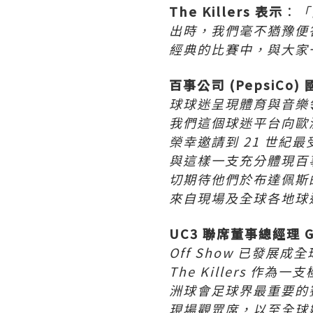
The Killers 表示
：
「
出時，我們毫不猶豫便
經典的比賽中，與大家
百事公司 (PepsiCo)
球球迷呈現體育與音樂領域的
我們這個球迷平台向歐洲
榮幸邀請到 21 世紀最
與這樣一支充分體現百
切期待他們於布達佩斯
來自現場及全球各地球
UC3 聯席董事總經理 Guy
Off Show 已發
The Killers
洲球會足球界最重要的
現場觀眾席，以至全球