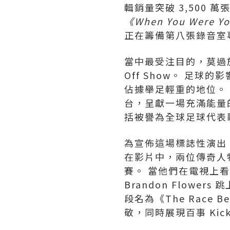
輯銷量突破 3,500
《When You Were Y
正在籌備第八張錄音室
當中最受注目的，莫過於 
Off Show。 足球
佔據舉足輕重的地位。
台，呈獻一場充滿能量
括被譽為全球足球代表歌曲的
為宣佈這場標誌性演出，
在影片中，兩位傳奇人
賽。 當他們在電視上看到
Brandon Flow
段名為《The Rac
敬，同時展現百事 Kic