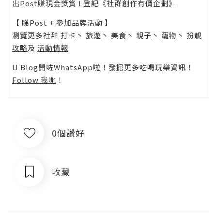
出Post賺現金獎賞 l
登記《社群創作有價企劃》
【 睇Post + 參加品牌活動 】
瀏覽更多社群
打卡
丶
旅遊
丶
美食
丶
親子
丶
寵物
丶
扮靚
攻略
及
活動情報
U Blog開咗WhatsApp啦！發掘更多吃喝玩樂資訊！
Follow 我哋
！
0個讚好
收藏