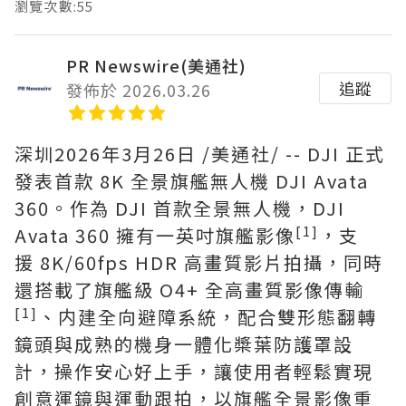
瀏覽次數:55
PR Newswire(美通社)
追蹤
發佈於 2026.03.26
深圳
2026年3月26日
/美通社/ -- DJI 正式
發表首款 8K 全景旗艦無人機 DJI Avata
360。作為 DJI 首款全景無人機，DJI
[1]
Avata 360 擁有一英吋旗艦影像
，支
援 8K/60fps HDR 高畫質影片拍攝，同時
還搭載了旗艦級 O4+ 全高畫質影像傳輸
[1]
、内建全向避障系統，配合雙形態翻轉
鏡頭與成熟的機身一體化槳葉防護罩設
計，操作安心好上手，讓使用者輕鬆實現
創意運鏡與運動跟拍，以旗艦全景影像重