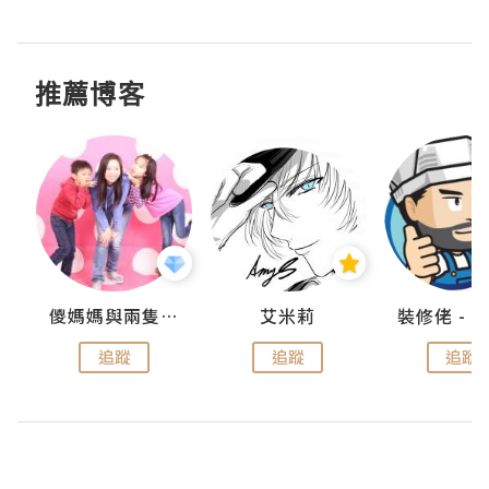
推薦博客
點滴
儍媽媽與兩隻小魔怪之家
艾米莉
追蹤
追蹤
追蹤