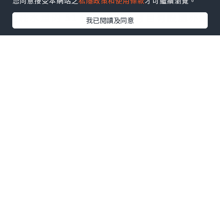
資源管理方面樹立新標杆，水資源回補量
您同意接受本網站之
私隱政策和使用條款
才可繼續瀏覽。
達耗水量的 51 倍；旗下所有自有設施亦繼
我已閱讀及同意
續維持「零廢物送往堆填區」白金級認證
資格。HCLTech 提前 4 年達成經 SBTi 驗
證的 2030 年減排目標，進一步加快邁向淨
零排放。
HCLTech 全球可持續發展主管 Vipul
Arora 表示：「連續兩年獲 TIME 肯定，
反映我們在將可持續發展進一步融入核心
業務，以及朝著 2040 年淨零排放目標邁進
方面取得的進展。我們將繼續透過創新、
夥伴合作和負責任的實踐擴大正面影響，
為客戶、社區及更廣泛的生態系統創造長
遠價值。」