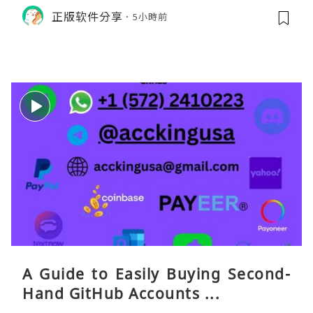
货。需要“当地号码 + 通话短信”（如
正版软件分享
5小時前
打车、外卖、客户联络）：优先 Redt
eaGO（明确提供通话短信套餐）。长
A Guide to Easily Buying Second-
Hand GitHub Accounts ...