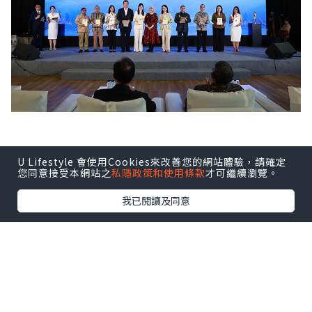
U Lifestyle 會使用Cookies來改善您的網站體驗，請確定
印尼FAST媒體聯盟由Coolita與五洲傳播
您同意接受本網站之
私隱政策和使用條款
才可繼續瀏覽。
中心聯合發起，創始成員包括印尼頭部公
我已閱讀及同意
立及民營電視台：TVRI、Metro TV、
GARUDA TV、BTV、Jawa Pos
Multimedia和JAKTV；騰訊雲為聯盟技
術合作夥伴。
FAST模式融合傳統線性電視的觀看體驗與