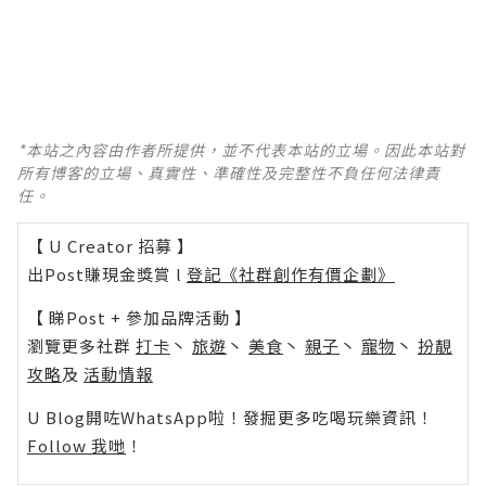
*本站之內容由作者所提供，並不代表本站的立場。因此本站對
所有博客的立場、真實性、準確性及完整性不負任何法律責
任。
【 U Creator 招募 】
出Post賺現金獎賞 l
登記《社群創作有價企劃》
【 睇Post + 參加品牌活動 】
瀏覽更多社群
打卡
丶
旅遊
丶
美食
丶
親子
丶
寵物
丶
扮靚
攻略
及
活動情報
U Blog開咗WhatsApp啦！發掘更多吃喝玩樂資訊！
Follow 我哋
！