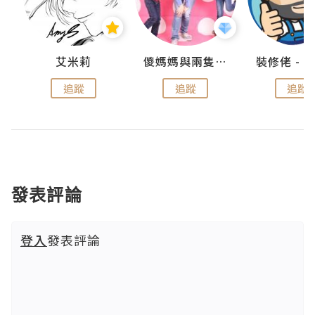
點滴
艾米莉
儍媽媽與兩隻小魔怪之家
追蹤
追蹤
追蹤
發表評論
登入
發表評論