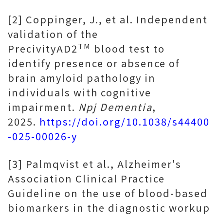
[2] Coppinger, J., et al. Independent
validation of the
TM
PrecivityAD2
blood test to
identify presence or absence of
brain amyloid pathology in
individuals with cognitive
impairment.
Npj Dementia
,
2025.
https://doi.org/10.1038/s44400
-025-00026-y
[3] Palmqvist et al., Alzheimer's
Association Clinical Practice
Guideline on the use of blood-based
biomarkers in the diagnostic workup