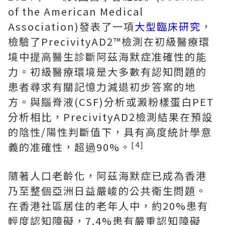
of the American Medical
Association)發表了一項
大型臨床研究
，
檢驗了PrecivityAD2™檢測在初級醫療環
境中提高醫生診斷阿茲海默症准確性的能
力。初級醫療環境是大多數有認知問題的
患者尋求有關記憶力減退初步答案的地
方。與腦脊液(CSF)分析或澱粉樣蛋白PET
分析相比，PrecivityAD2檢測結果在預設
的陰性/陽性判斷值下，具有高度統計學意
[4]
義的准確性，超過90%。
隨著人口老齡化，阿茲海默症已成為香港
乃至整個亞洲日益嚴峻的公共衛生問題。
在香港社區居住的老年人中，約20%患有
輕度認知障礙，7.4%患有嚴重認知障礙