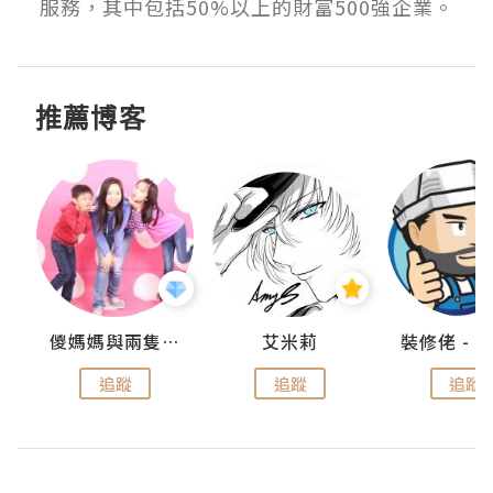
服務，其中包括50%以上的財富500強企業。
推薦博客
點滴
儍媽媽與兩隻小魔怪之家
艾米莉
追蹤
追蹤
追蹤