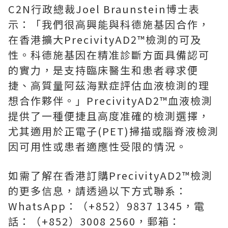
C2N行政總裁Joel Braunstein博士表
示：「我們很高興能與科德施基因合作，
在香港擴大PrecivityAD2™檢測的可及
性。科德施基因在精准診斷方面具備認可
的實力，是支持臨床醫生和患者尋求便
捷、高質量阿茲海默症評估血液檢測的理
想合作夥伴。」PrecivityAD2™血液檢測
提供了一種便捷且高度准確的檢測選擇，
尤其適用於正電子(PET)掃描或腦脊液檢測
因可用性或患者適應性受限的情況。
如需了解在香港訂購PrecivityAD2™檢測
的更多信息，請透過以下方式聯系：
WhatsApp：（+852）9837 1345，電
話：（+852）3008 2560，郵箱：