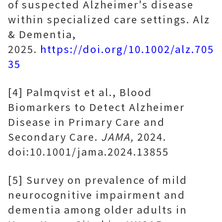
of suspected Alzheimer's disease
within specialized care settings. Alz
& Dementia,
2025.
https://doi.org/10.1002/alz.705
35
[4] Palmqvist et al., Blood
Biomarkers to Detect Alzheimer
Disease in Primary Care and
Secondary Care.
JAMA,
2024.
doi:10.1001/jama.2024.13855
[5] Survey on prevalence of mild
neurocognitive impairment and
dementia among older adults in