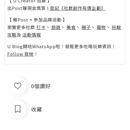
【 U Creator 招募 】
出Post賺現金獎賞 l
登記《社群創作有價企劃》
【 睇Post + 參加品牌活動 】
瀏覽更多社群
打卡
丶
旅遊
丶
美食
丶
親子
丶
寵物
丶
扮靚
攻略
及
活動情報
U Blog開咗WhatsApp啦！發掘更多吃喝玩樂資訊！
Follow 我哋
！
0個讚好
收藏