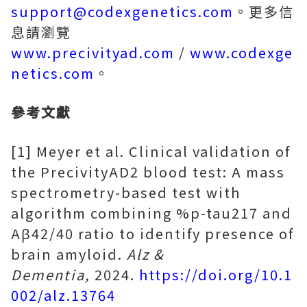
support@codexgenetics.com
。更多信
息請瀏覽
www.precivityad.com
/
www.codexge
netics.com
。
參考文獻
[1] Meyer et al. Clinical validation of
the PrecivityAD2 blood test: A mass
spectrometry-based test with
algorithm combining %p-tau217 and
Aβ42/40 ratio to identify presence of
brain amyloid.
Alz &
Dementia,
2024.
https://doi.org/10.1
002/alz.13764