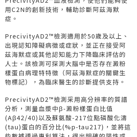
PrecivityAD2™血液檢測，使他們能夠使
用C2N的創新技術，輔助診斷阿茲海默
症。
PrecivityAD2™檢測適用於50歲及以上、
出現認知障礙病徵或症狀，並正在接受阿
茲海默症或其他認知能力下降臨床評估的
人士。該檢測可探測大腦中是否存在澱粉
樣蛋白病理特特徵（阿茲海默症的關鍵生
物標記），為臨床醫生的診斷提供支持。
PrecivityAD2™檢測采用高分辨率的質譜
分析，測量血漿中β-澱粉樣蛋白比值
(Aβ42/40)以及蘇氨酸-217位點磷酸化濤
(tau)蛋白的百分比(%p-tau217)，並將這
些數據透過專利算法，得出明確的陽性或