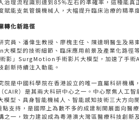
入治理流程識別達到85%左右的準確率，這種能真
度賦能支氣管鏡機械人，大幅提升臨床治療的精準
業轉化新路徑
研究員、潘偉生教授、廖槐主任、陳達明醫生及易
tion大模型的技術細節、臨床應用前景及產業化路
「術影」SurgMotion手術影片大模型，加速了手
技創新持續注入動能。
究院是中國科學院在香港設立的唯一直屬科研機構，
（CAIR）是其兩大科研中心之一。中心聚焦人工智
I大模型、具身智能機械人、智能感知技術三大方向
領域重點支持，是國際上為數不多的成建制開展面向醫
構之一，致力建設成為粵港澳大灣區醫療科技創新