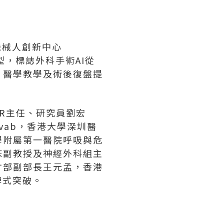
機械人創新中心
模型，標誌外科手術AI從
、醫學教學及術後復盤提
R主任、研究員劉宏
avab，香港大學深圳醫
學附屬第一醫院呼吸與危
床副教授及神經外科組主
才部副部長王元孟，香港
碑式突破。