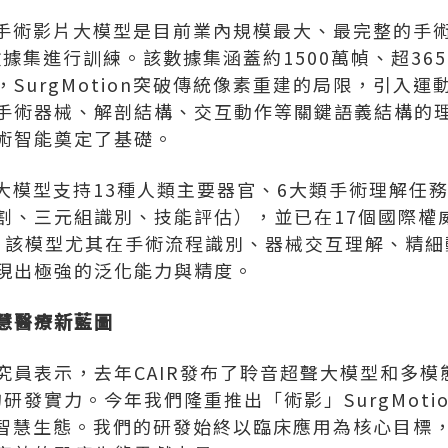
ion手術影片大模型是目前業內規模最大、最完整的
15M數據集進行訓練。該數據集涵蓋約1500萬幀、超3
SurgMotion突破傳統像素重建的局限，引入
手術器械、解剖結構、交互動作等關鍵語義結構的
術智能奠定了基礎。
ion大模型支持13種人類主要器官、6大類手術理解
割、三元組識別、技能評估），並已在17個國際權威
）。該模型尤其在手術流程識別、器械交互理解、精
現出極強的泛化能力與精度。
慧醫療新藍圖
員表示，去年CAIR發布了聆音超聲大模型和多模態醫
的研發實力。今年我們隆重推出「術影」SurgMot
的智慧生態。我們的研發始終以臨床應用為核心目標