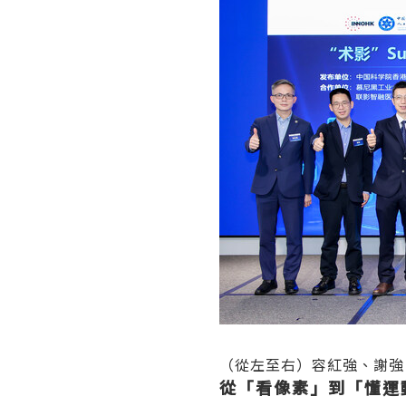
（從左至右）容紅強、謝強、
從「看像素」到「懂運