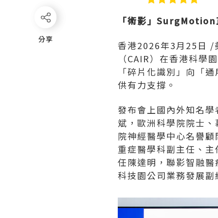
「術影」SurgMotio
分享
分享
香港
2026年3月25日
/
（CAIR）在香港科學
「碎片化識別」向「通
供有力支撐。
發布會上國內外知名學
斌，歐洲科學院院士、慕
院神經醫學中心名譽顧
重症醫學科副主任、主
任陳達明，聯影智融醫
科技園公司業務發展副