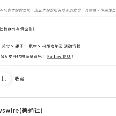
並不代表本站的立場。因此本站對所有博客的立場、真實性、準確性
社群創作有價企劃》
】
丶
美食
丶
親子
丶
寵物
丶
扮靚攻略
及
活動情報
p啦！發掘更多吃喝玩樂資訊！
Follow 我哋
！
收藏
wswire(美通社)