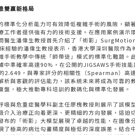
患雙贏新格局
ion的標準化分析能力可有效降低複雜手術的風險，
療工作者提供強有力的技術支援。在應用案例演示環
醫生潘偉生教授首先介紹了「術影」SurgMoti
臨床經驗的潘偉生教授表示，香港大學深圳醫院作為
雜手術教學中傳統「師帶徒」模式的標準化難題。
中準確率高達90%，在公開的JIGSAWS手術技
2.649，與專家評分的相關性（Spearman）高達
解析與客觀的評估能力，該系統未來將成為可靠的
復盤，極大推動專科培訓的數碼化與標準化發展。
呼吸與危重症醫學科副主任廖槐教授則展示了該模
吸介入治療正向着更深、更精細的方向發展，這迫切
發布的「術影」大模型展現了卓越的性能，在圖像
現了極高的病灶勾畫精度與極低的深度誤差。結合