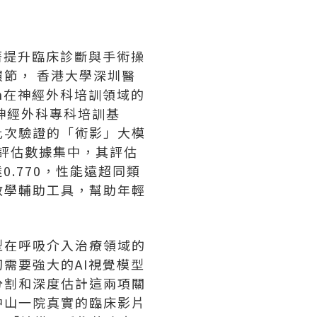
顯著提升臨床診斷與手術操
節， 香港大學深圳醫
on在神經外科培訓領域的
神經外科專科培訓基
此次驗證的「術影」大模
能評估數據集中，其評估
0.770，性能遠超同類
教學輔助工具，幫助年輕
型在呼吸介入治療領域的
需要強大的AI視覺模型
分割和深度估計這兩項關
中山一院真實的臨床影片