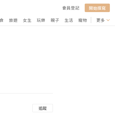
會員登記
開始撰寫
食
旅遊
女生
玩樂
親子
生活
寵物
行山
更多
打卡
型
追蹤