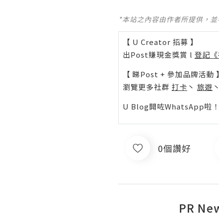
*本站之內容由作者所提供，
【 U Creator 招募 】
出Post賺現金獎賞 l
登記《
【 睇Post + 參加品牌活動 
瀏覽更多社群
打卡
丶
旅遊
U Blog開咗WhatsAp
0個讚好
PR Ne