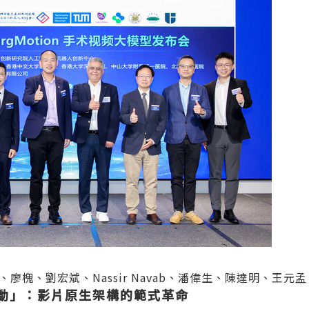
廖槐、劉宏斌、Nassir Navab、潘偉生、陳達明、王元孟
動」：影片原生架構的範式革命