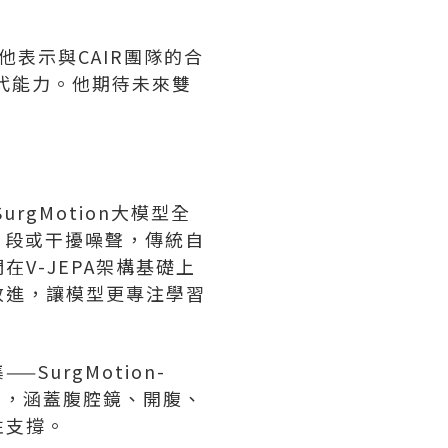
他表示與CAIR團隊的合
代能力。他期待未來雙
gMotion大模型全
餘片段或干擾噪聲，傳統自
V-JEPA架構基礎上
改進，讓模型更專注學習
urgMotion-
影片，涵蓋腹腔鏡、開腹、
性支撐。