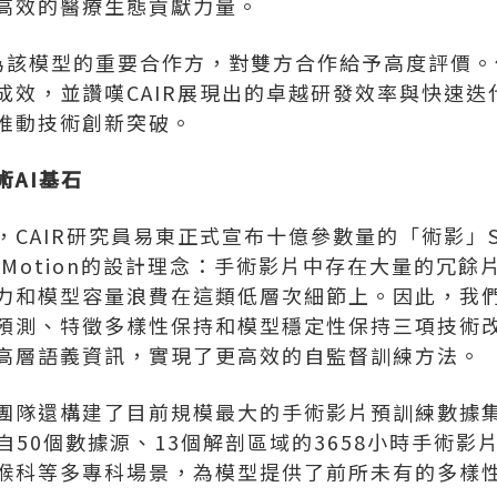
高效的醫療生態貢獻力量。
院士作為該模型的重要合作方，對雙方合作給予高度評價。
成效，並讚嘆CAIR展現出的卓越研發效率與快速迭
推動技術創新突破。
術AI基石
CAIR研究員易東正式宣布十億參數量的「術影」Sur
gMotion的設計理念：手術影片中存在大量的冗
力和模型容量浪費在這類低層次細節上。因此，我們在
預測、特徵多樣性保持和模型穩定性保持三項技術
高層語義資訊，實現了更高效的自監督訓練方法。
隊還構建了目前規模最大的手術影片預訓練數據集——S
自50個數據源、13個解剖區域的3658小時手術
喉科等多專科場景，為模型提供了前所未有的多樣