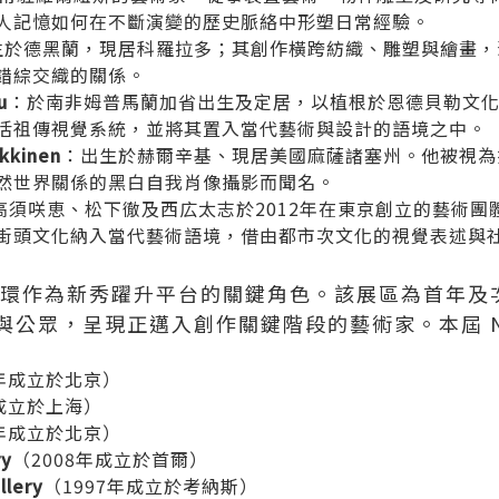
人記憶如何在不斷演變的歷史脈絡中形塑日常經驗。
生於德黑蘭，現居科羅拉多；其創作橫跨紡織、雕塑與繪畫，
錯綜交織的關係。
u
：於南非姆普馬蘭加省出生及定居，以植根於恩德貝勒文
活祖傳視覺系統，並將其置入當代藝術與設計的語境之中。
nkkinen
：出生於赫爾辛基、現居美國麻薩諸塞州。他被視為
然世界關係的黑白自我肖像攝影而聞名。
高須咲恵、松下徹及西広太志於2012年在東京創立的藝術團
街頭文化納入當代藝術語境，借由都市次文化的視覺表述與
術中環作為新秀躍升平台的關鍵角色。該展區為首年及
與公眾，呈現正邁入創作關鍵階段的藝術家。本屆 N
3年成立於北京）
年成立於上海）
4年成立於北京）
ry
（2008年成立於首爾）
llery
（1997年成立於考納斯）