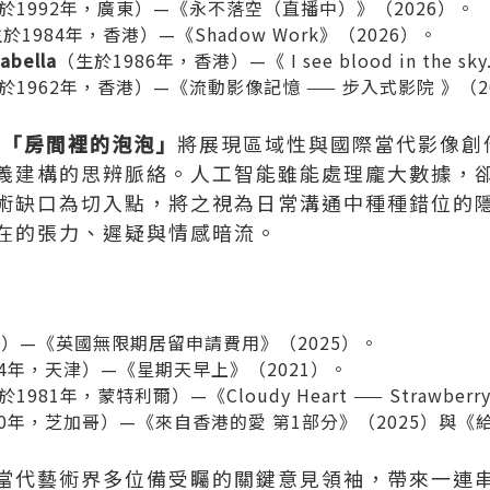
於1992年，廣東）—《永不落空（直播中）》（2026）。
於1984年，香港）—《Shadow Work》（2026）。
sabella
（生於1986年，香港）—《 I see blood in the sk
於1962年，香港）—《流動影像記憶 —— 步入式影院 》（2
目
「
房間裡的泡泡」
將展現區域性與國際當代影像創
義建構的思辨脈絡。人工智能雖能處理龐大數據，
術缺口為切入點，將之視為日常溝通中種種錯位的
在的張力、遲疑與情感暗流。
）—《英國無限期居留申請費用》（2025）。
94年，天津）—《星期天早上》（2021）。
1981年，蒙特利爾）—《Cloudy Heart —— Strawberr
80年，芝加哥）—《來自香港的愛 第1部分》（2025）與《
當代藝術界多位備受矚的關鍵意見領袖，帶來一連