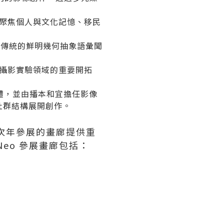
聚焦個人與文化記憶、移民
化傳統的鮮明幾何抽象語彙聞
攝影實驗領域的重要開拓
體，並由播本和宜擔任影像
社群結構展開創作。
次年參展的畫廊提供重
eo 參展畫廊包括：