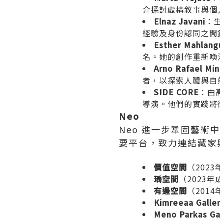
介探討虛構敘事與個
Elnaz Javani
：
經驗及身份認同之間
Esther Mahlang
名。她的創作重新喚
Arno Rafael Mi
者，以探索人體與自
SIDE CORE
：由
導演。他們的實踐將
Neo
Neo 進一步鞏固藝
要平台，致力連結藏家
價值空間
（202
瑀空間
（2023
有邊空間
（201
Kimreeaa Galle
Meno Parkas Ga