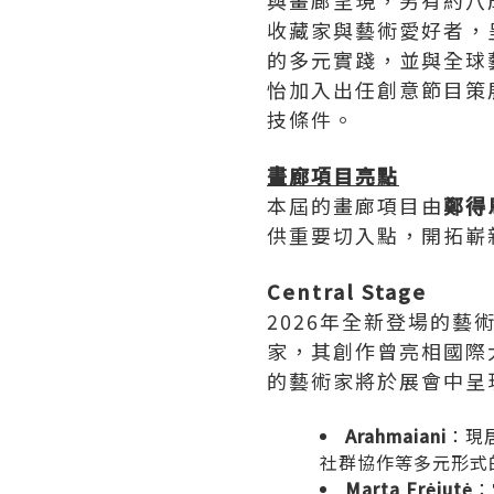
與畫廊呈現，另有約八
收藏家與藝術愛好者，
的多元實踐，並與全球
怡加入出任創意節目策
技條件。
畫廊項目亮點
本屆的畫廊項目由
鄭得
供重要切入點，開拓嶄
Central Stage
2026年全新登場的藝術
家，其創作曾亮相國際
的藝術家將於展會中呈
Arahmaiani
：現
社群協作等多元形式
Marta Fr
ė
jut
ė
：