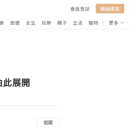
會員登記
開始撰寫
食
旅遊
女生
玩樂
親子
生活
寵物
行山
更多
打卡
由此展開
追蹤