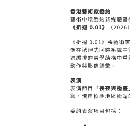
香港藝術家委約
藝術中環委約新媒體藝
《折迴
0.01
》
（202
《折迴 0.01》將
像在遞迴式回饋系統中
過編排的美學結構中重
動作與影像語彙。
表演
表演節目
「長夜與極晝
寫，借用極地地區極端
委約表演項目包括：