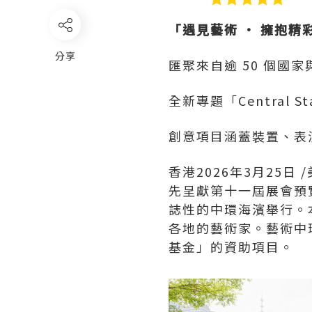
「遇見藝術 • 擁抱精
分享
匯聚來自逾 50 個國家
全新專題「Central
創意項目涵蓋裝置、表
香港
2026年3月25日
/
先呈獻第十一屆展會預覽
誌性的中環海濱舉行。本
各地的藝術家。藝術中
基金」的資助項目。