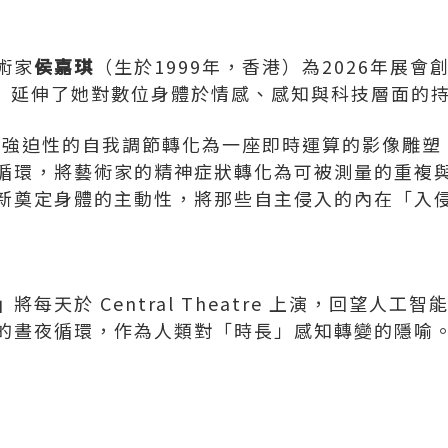
術家
侯嘉琪
（生於1999年，香港）為2026年展
6）延伸了她對數位身體於情感、感知與科技層面的
藝術家強迫性的自我調節轉化為一座即時運算的影像雕
循環，將藝術家的精神症狀轉化為可被測量的重複
新奠定身體的主動性，將那些自主侵入的內在「入
」
將每天於 Central Theatre 上演，回望人
的晝夜循環，作為人類對「時長」感知轉變的隱喻