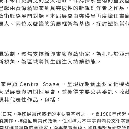
成半來自更廣泛的亞太地區。作為探索藝術的重要
呈獻由資深藝術家到具突破性的新銳創作者之作品
藝術脈絡展開對話。本屆展會由鄭得恩再度擔任畫
展人。兩位以嚴謹的策展框架為基礎，探討塑造當
恩
策劃，聚焦支持新興畫廊與藝術家，為扎根於亞
新視角，為區域藝術生態注入持續動能。
家專題 Central Stage ，呈現近期獲重要文
大型展覽與週期性展會，並獲得重要公共委託、收
現其代表性作品，包括：
居日惹，為印尼當代藝術的重要奠基者之一。自1980年代起
的創作，持續回應當代政治、性別權力不平等與消費文化等
常駐維爾紐斯的藝術家，從事裝置藝術、物件雕塑及研究導