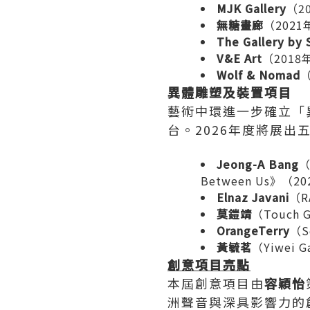
MJK Gallery
（2
無糖畫廊
（202
The Gallery by
V&E Art
（201
Wolf & Nomad
異體雕塑及裝置項目
藝術中環進一步確立「
台。2026年度將展
Jeong-A Bang
（
Between Us》（2
Elnaz Javani
（R
莫鎧靖
（Touch
OrangeTerry
（S
黃毓茗
（Yiwei 
創意項目亮點
本屆創意項目由
容穎怡
洲聲音與深具影響力的