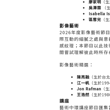
廖家明
（生
吳澤霖
（生
Isabella I
區雪兒
（生
影像藝術
2026年度影像藝術節
際互動的細膩之處與意
感紋理；本節目以此技
間嘗試理解彼此時所存
影像藝術精選：
陳亮融
（生於台北
江一帆
（生於19
Jon Rafman
（生於
王浩然
（生於19
講座
藝術中環講座節目匯集