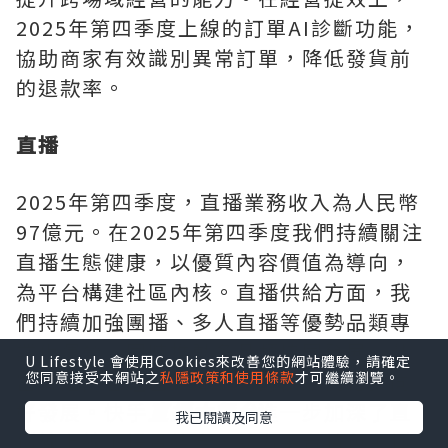
2025年第四季度上線的訂單AI診斷功能，
協助商家有效識別異常訂單，降低發貨前
的退款率。
直播
2025年第四季度，直播業務收入為人民幣
97億元。在2025年第四季度我們持續關注
直播生態健康，以優質內容價值為導向，
為平台構建社區內核。直播供給方面，我
們持續加強團播、多人直播等優勢品類專
業化運營，同時推動多品類協同發展，豐
U Lifestyle 會使用Cookies來改善您的網站體驗，請確定
富直播內容經營矩陣，助力供給側穩步向
您同意接受本網站之
私隱政策和使用條款
才可繼續瀏覽。
好發展。快手
直播大舞台
進一步加深了直
我已閱讀及同意
播線上線下場景結合，助力平台特色主播