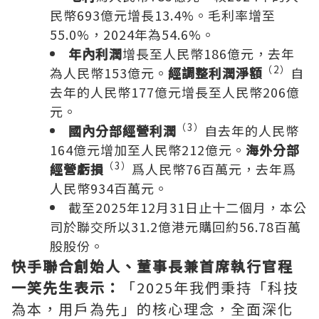
民幣693億元增長13.4%。毛利率增至
55.0%，2024年為54.6%。
年內利潤
增長至人民幣186億元，去年
（
2
）
為人民幣153億元。
經調整利潤淨額
自
去年的人民幣177億元增長至人民幣206億
元。
（
3
）
國內分部經營利潤
自去年的人民幣
164億元增加至人民幣212億元。
海外分部
（
3
）
經營虧損
爲人民幣76百萬元，去年爲
人民幣934百萬元。
截至2025年12月31日止十二個月，本公
司於聯交所以31.2億港元購回約56.78百萬
股股份。
快手聯合創始人、董事長兼首席執行官程
一笑先生表示：
「2025年我們秉持「科技
為本，用戶為先」的核心理念，全面深化