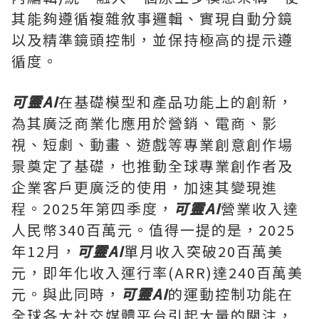
其能夠遵循複雜敘事邏輯、實現自動分鏡
以及
精準
鏡頭控制，並保持極高的提示遵
循度。
可靈
AI
在基礎模型和產品功能上的創新，
為其廣泛商業化應用於營銷、電商、影
視、短劇、動畫、遊戲等專業創意創作場
景奠定了基礎，也推動全球專業創作者及
企業客戶更廣泛的使用，加速其變現進
程。2025年第四季度，
可靈
AI
營業收入達
人民幣340百萬元。
值得一提的是
，2025
年12月，
可靈
AI
單月收入突破20百萬美
元，即年化收入運行率(ARR)達240百萬美
元。與此同時，
可靈
AI
的運動控制功能在
全球各大社交媒體平台引起大量的關注，