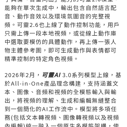
能夠在單次生成中，輸出包含自然語言配
音、動作音效以及環境氛圍音的完整視
頻。可靈2.6也上線了動作控制功能，用戶
只需上傳一段本地視頻，或從線上動作庫
中選取要模仿的具體動作，再上傳一張人
物主體參考圖，即可生成動作與表情都可
精準
控制的特定角色視頻。
2026年2月，
可靈
AI
3.0系列模型上線，基
於All-in-One產品理念構建，支持涵蓋文
本、圖像、音頻和視頻的全模態輸入與輸
出，將視頻的理解、生成和編輯無縫整合
到一個簡化的AI工作流中。模型將多項任
務(包括文本轉視頻、圖像轉視頻
以及
視頻
內編輯)統一融入一個原生多模態架構，使