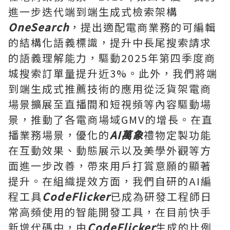
進一步迭代端到端生成式檢索架構
OneSearch
，提出適配電商業務的可編輯
的結構化語義標識，提升中長尾搜索請求
的語義理解能力，驅動2025年第四季度商
城搜索訂單量提升近3%。此外，我們將端
到端生成式推薦技術的應用從泛貨架電商
場景擴展至直播間和短視頻等內容驅動場
景，推動了各電商場域GMV的增長。在直
播業務場景，優化的
AI萬象
禮物定製功能
在互動效果、動態展示以及美學外觀等方
面進一步改善，帶來用戶打賞意願的顯著
提升。在組織提效方面，我們自研的AI編
程工具
CodeFlicker
已成為研發工程師日
常高頻使用的智能開發工具，在目前快手
新增代碼中，由
CodeFlicker
生成的比例