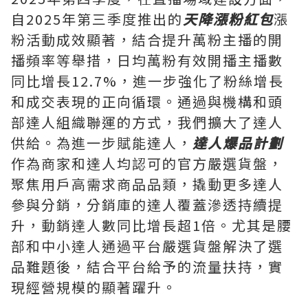
自2025年第三季度推出的
天降漲粉紅包
漲
粉活動成效顯著，結合提升萬粉主播的開
播頻率等舉措，日均萬粉有效開播主播數
同比增長12.7%，進一步強化了粉絲增長
和成交表現的正向循環。通過與機構和頭
部達人組織聯運的方式，我們擴大了達人
供給。為進一步賦能達人，
達人爆品計劃
作為商家和達人均認可的官方嚴選貨盤，
聚焦用戶高需求商品品類，撬動更多達人
參與分銷，分銷庫的達人覆蓋滲透持續提
升，動銷達人數同比增長超1倍。尤其是腰
部和中小達人通過平台嚴選貨盤解決了選
品難題後，結合平台給予的流量扶持，實
現經營規模的顯著躍升。