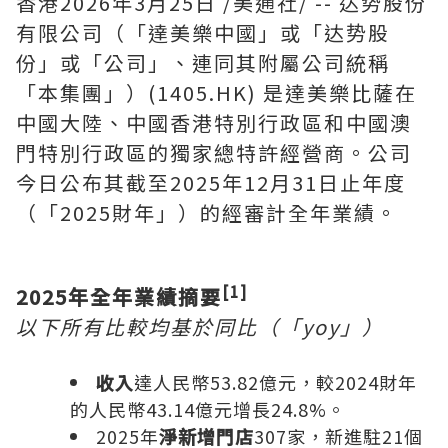
香港
2026年3月25日
/美通社/ --
达势股份
有限公司（「達美樂中國」或「
达势股
份
」或「公司」、連同其附屬公司統稱
「本集團」）(1405.HK) 是達美樂比薩在
中國大陸、中國香港特別行政區和中國澳
門特別行政區的獨家總特許經營商。公司
今日公布其截至2025年12月31日止年度
（「2025財年」）的經審計全年業績。
[1]
2025年全年業績摘要
以下所有比較均基於同比（「yoy」）
收入
達人民幣53.82億元，較2024財年
的人民幣43.14億元增長24.8%。
2025年
淨新增門店
307家，新進駐21個