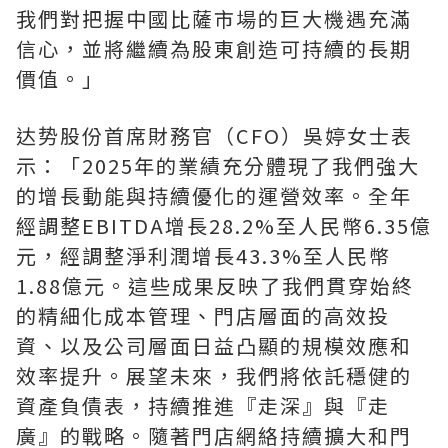
我們對把握中國比薩市場的巨大機遇充滿
信心，並將繼續為股東創造可持續的長期
價值。」
达势股份
首席財務官（CFO）吳婷女士表
示：「2025年的業績充分體現了我們強大
的增長動能與持續優化的運營效率。全年
經調整EBITDA增長28.2%至人民幣6.35億
元，經調整淨利潤增長43.3%至人民幣
1.88億元。這些成果反映了我們貫穿始終
的精細化成本管理、門店層面的高效投
資、以及公司層面日益凸顯的規模效應和
效率提升。展望未來，我們將依託穩健的
資產負債表，持續推進
『
走深』與『走
廣
』
的戰略。隨著門店網絡持續擴大和門