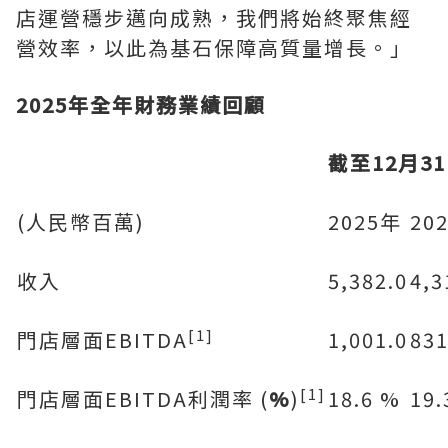
店運營穩步邁向成熟，我們將始終聚焦經
營效率，以此為基石保障高質量增長。」
2025年全年財務業績回顧
截至
12
月
31
(人民幣百萬)
2025年
20
收入
5,382.0
4,3
[1]
門店層面EBITDA
1,001.0
831
[1]
門店層面EBITDA利潤率 (
%
)
18.6 %
19.