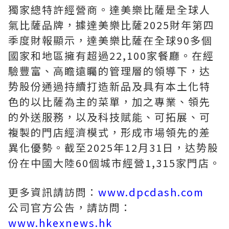
獨家總特許經營商。達美樂比薩是全球人
氣比薩品牌，據達美樂比薩2025財年第四
季度財報顯示，達美樂比薩在全球90多個
國家和地區擁有超過22,100家餐廳。在經
驗豐富、高瞻遠矚的管理層的領導下
，
达
势股份
通過持續打造新品及具有本土化特
色的以比薩為主的菜單，加之專業、領先
的外送服務，以及科技賦能、可拓展、可
複製的門店經濟模式，形成市場領先的差
異化優勢。截至2025年12月31日，
达势股
份
在中國大陸60個城市經營1,315家門店。
更多資訊請訪問：
www.dpcdash.com
公司官方公告，請訪問：
www.hkexnews.hk