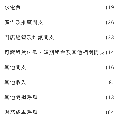
水電費
(1
廣告及推廣開支
(2
門店經營及維護開支
(3
可變租賃付款、短期租金及其他相關開支
(1
其他開支
(1
其他收入
18
其他虧損淨額
(1
財務成本淨額
(6