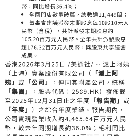
幣，同比增長36.4%；
全國門店數量破萬，總數達11,449間；
董事會建議派發末期股息每10股10元人
民幣（含稅），共計派發末期股息約
105.20百万元人民幣。全年共計派發股息
超176.32百万元人民幣，與股東共享經營
成果。
香港
2026年3月25日
/美通社/ -- 滬上阿姨
（上海）實業股份有限公司（
「滬上阿
姨」
或
「公司」
，連同其附屬公司，統稱
「集團」
，股票代碼：2589.HK）發佈截
至2025年12月31日止之年度
「報告期」
或
「年度」
）之綜合年度業績。報告期內，
公司實現營業收入約4,465.64百万元人民
幣，較去年同期增長約36.0%；毛利同比