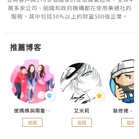
萬多家公司、組織和政府機構都在使用美通社的
服務，其中包括50%以上的財富500強企業。
推薦博客
點滴
儍媽媽與兩隻小魔怪之家
艾米莉
追蹤
追蹤
追蹤