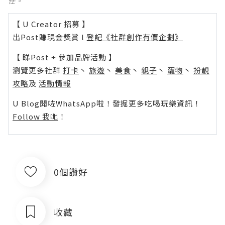
任。
【 U Creator 招募 】
出Post賺現金獎賞 l
登記《社群創作有價企劃》
【 睇Post + 參加品牌活動 】
瀏覽更多社群
打卡
丶
旅遊
丶
美食
丶
親子
丶
寵物
丶
扮靚
攻略
及
活動情報
U Blog開咗WhatsApp啦！發掘更多吃喝玩樂資訊！
Follow 我哋
！
0個讚好
收藏