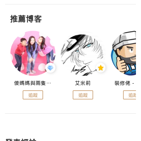
推薦博客
點滴
儍媽媽與兩隻小魔怪之家
艾米莉
追蹤
追蹤
追蹤