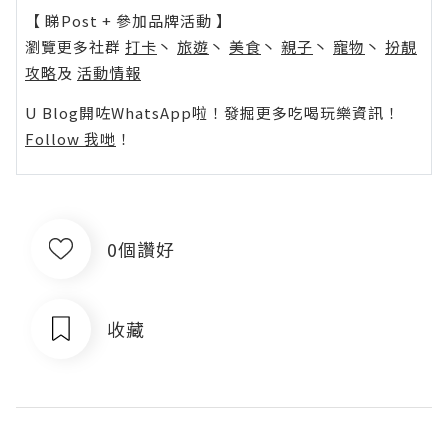
【 睇Post + 參加品牌活動 】
瀏覽更多社群
打卡
丶
旅遊
丶
美食
丶
親子
丶
寵物
丶
扮靚
攻略
及
活動情報
U Blog開咗WhatsApp啦！發掘更多吃喝玩樂資訊！
Follow 我哋
！
0個讚好
收藏