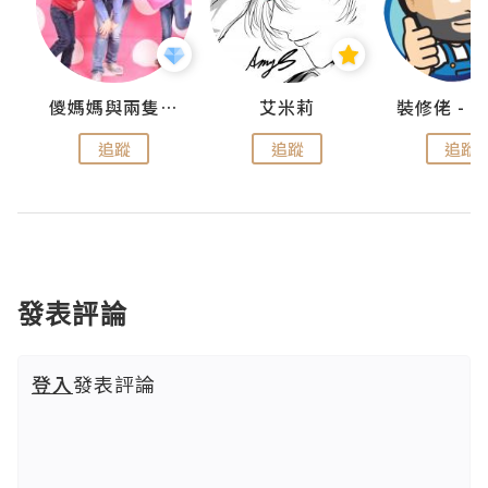
點滴
儍媽媽與兩隻小魔怪之家
艾米莉
追蹤
追蹤
追蹤
發表評論
登入
發表評論