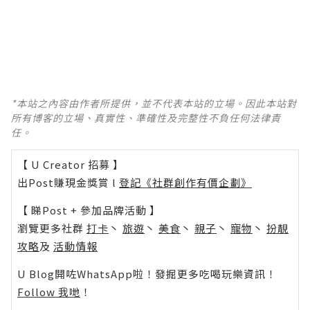
*本站之內容由作者所提供，並不代表本站的立場。因此本站對
所有博客的立場、真實性、準確性及完整性不負任何法律責
任。
【 U Creator 招募 】
出Post賺現金獎賞 l
登記《社群創作有價企劃》
【 睇Post + 參加品牌活動 】
瀏覽更多社群
打卡
丶
旅遊
丶
美食
丶
親子
丶
寵物
丶
扮靚
攻略
及
活動情報
U Blog開咗WhatsApp啦！發掘更多吃喝玩樂資訊！
Follow 我哋
！