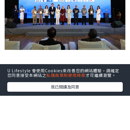
U Lifestyle 會使用Cookies來改善您的網站體驗，請確定
印尼FAST媒體聯盟由Coolita與五洲傳播
您同意接受本網站之
私隱政策和使用條款
才可繼續瀏覽。
中心聯合發起，創始成員包括印尼頭部公
我已閱讀及同意
立及民營電視台：TVRI、Metro TV、
GARUDA TV、BTV、Jawa Pos
Multimedia和JAKTV；騰訊雲為聯盟技
術合作夥伴。