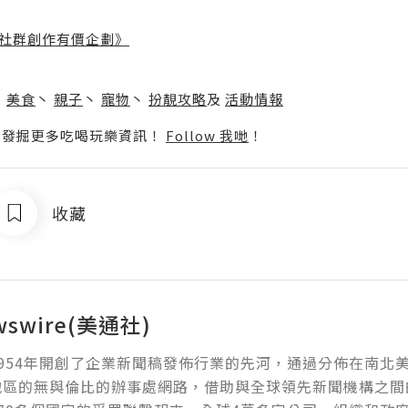
社群創作有價企劃》
】
丶
美食
丶
親子
丶
寵物
丶
扮靚攻略
及
活動情報
p啦！發掘更多吃喝玩樂資訊！
Follow 我哋
！
收藏
wswire(美通社)
954年開創了企業新聞稿發佈行業的先河，通過分佈在南北
地區的無與倫比的辦事處網路，借助與全球領先新聞機構之間