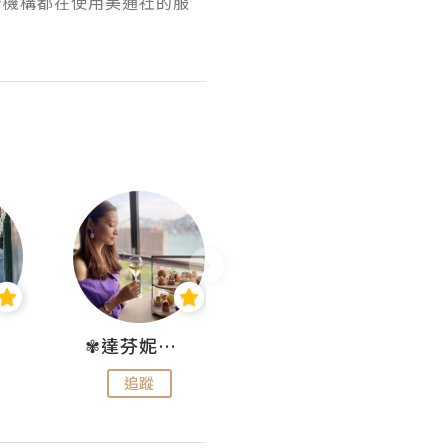
府機構都在使用美通社的服
✾達芬妮•愛孩子•愛生活✾
wendysugar享受生活gogogo
追蹤
追蹤