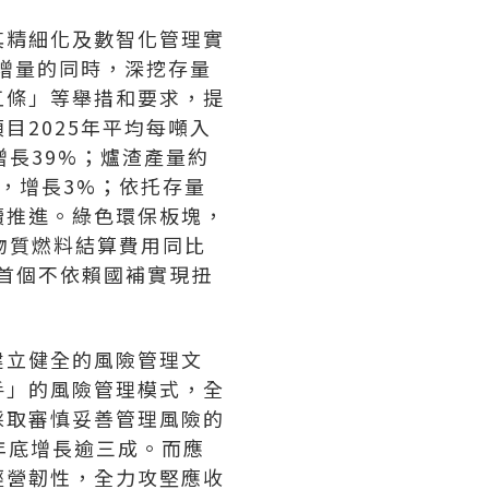
其精細化及數智化管理實
優增量的同時，深挖存量
五條」等舉措和要求，提
目2025年平均每噸入
增長39%；爐渣產量約
米，增長3%；依托存量
續推進。綠色環保板塊，
物質燃料結算費用同比
團首個不依賴國補實現扭
建立健全的風險管理文
手」的風險管理模式，全
採取審慎妥善管理風險的
4年底增長逾三成。而應
經營韌性，全力攻堅應收