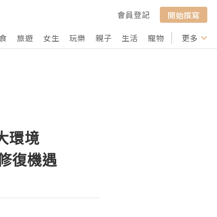
會員登記
開始撰寫
食
旅遊
女生
玩樂
親子
生活
寵物
行山
更多
打卡
大環境
值修復機遇