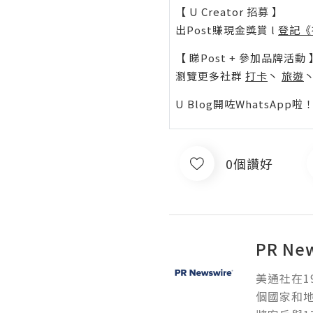
【 U Creator 招募 】
出Post賺現金獎賞 l
登記《
【 睇Post + 參加品牌活動 
瀏覽更多社群
打卡
丶
旅遊
U Blog開咗WhatsAp
0個讚好
PR Ne
美通社在1
個國家和