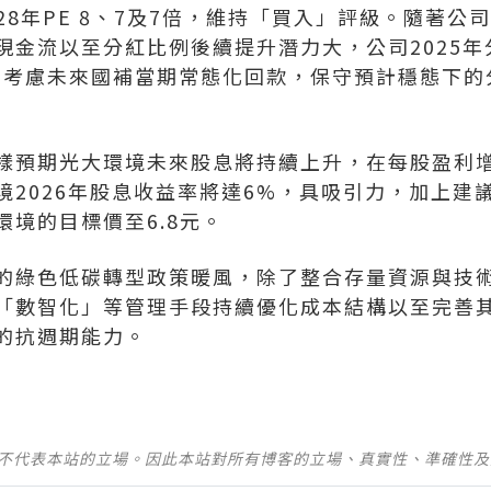
028年PE 8、7及7倍，維持「買入」評級。隨著公
金流以至分紅比例後續提升潛力大，公司2025年分
%，考慮未來國補當期常態化回款，保守預計穩態下
樣預期光大環境未來股息將持續上升，在每股盈利
境2026年股息收益率將達6%，具吸引力，加上建
境的目標價至6.8元。
的綠色低碳轉型政策暖風，除了整合存量資源與技
「數智化」等管理手段持續優化成本結構以至完善
的抗週期能力。
並不代表本站的立場。因此本站對所有博客的立場、真實性、準確性