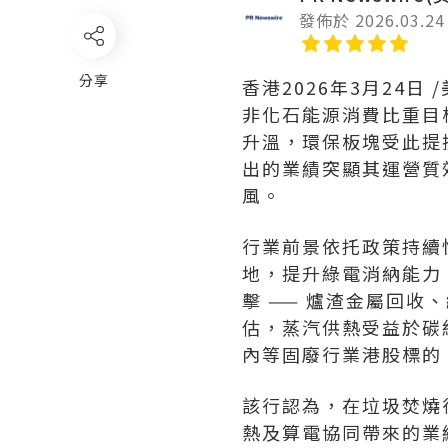
發佈於 2026.03.24
分享
香港
2026年3月24日
/
非化石能源消費比重目
升溫，環保板塊受此提
出的業績突顯其運營質
風。
行業前景依托政策持續
地，提升綠電消納能力
擊 —— 爐渣金屬回
估，蒸汽供熱受益於碳
內等固廢行業港股標的
該行認為，在垃圾焚燒行
熱及算電協同帶來的業