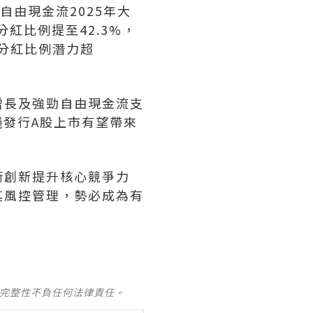
司自由現金流2025年大
紅比例提至42.3%，
的分紅比例潛力超
增長及強勁自由現金流支
議發行A股上市有望帶來
術創新提升核心競爭力
其風控管理，勢必成為有
及完整性不負任何法律責任。