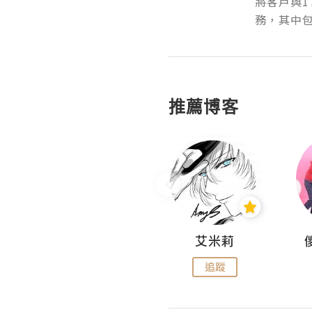
將客戶與1
務，其中包
推薦博客
Hahakelly的生活點滴
艾米莉
追蹤
追蹤