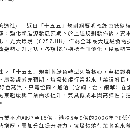
美通社/ -- 近日「十五五」規劃綱要明確綠色低碳
標，強化新能源發展預期。於上述規劃發佈後，資
振，光大環境（0257.HK）作為全球最大垃圾發
效逆勢提升之功，各項核心指標全面優化，
後續勢
性。「十五五」規劃將綠色轉型列為核心，華福證
。廣發證券亦預期，垃圾焚燒行業迎來「業績增長
收、綠色蒸汽、算電協同。爐渣（含銅、金、銀等）在
約束趨嚴與工業需求提升，兼具低成本與高彈性；
。
業平均A股7至15倍、港股5至8倍的2026年PE
績增厚，疊加分紅提升潛力，垃圾焚燒行業將迎來