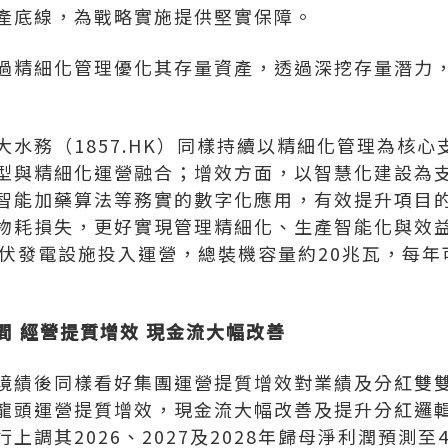
產底線，為戰略實施提供堅實保障。
過精細化管理優化其存量資產，透過深挖存量潛力
大水務（1857.HK）同樣持續以精細化管理為核
型與精細化運營融合；增效方面，以智慧化建設為
智能加藥算法等務實的數字化應用，有效提升項目
物耗損失，更好實現管理精細化、生產智能化與效益
伏發電設施投入運營，總裝機容量約20兆瓦，每年可
間
經營提質增效
現金流大幅改善
境績後同樣看好集團運營提質增效對業績及分紅雙
龍頭運營提質增效，現金流大幅改善及提升分紅邏
其2026、2027及2028年歸母淨利潤預測至41.6