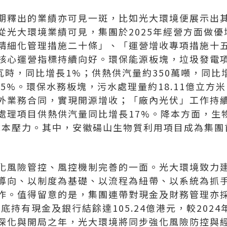
期釋出的業績亦可見一斑，比如光大環境便展示出
從光大環境業績可見，集團於2025年經營方面做
精細化管理措施二十條」、「運營增收專項措施十
核心運營指標持續向好。環保能源板塊，垃圾發電項
瓦時，同比增長1%；供熱供汽量約350萬噸，同比
長55%。環保水務板塊，污水處理量約18.11億立方
外業務合同，實現開源增收；「廠內光伏」工作持
處理項目供熱供汽量同比增長17%。降本方面，生
解成本壓力。其中，安徽碭山生物質利用項目成為集
化風險管控、風控機制完善的一面。光大環境致力
導向、以制度為基礎、以流程為紐帶、以系統為抓
作。值得留意的是，集團連帶對現金及財務管理亦
年底持有現金及銀行結餘達105.24億港元，較202
深化與開局之年，光大環境將同步強化風險防控與