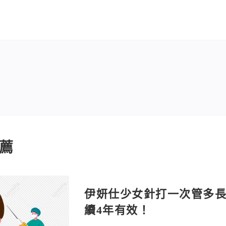
薦
伊妍仕少女針打一次管多
續4年有效！