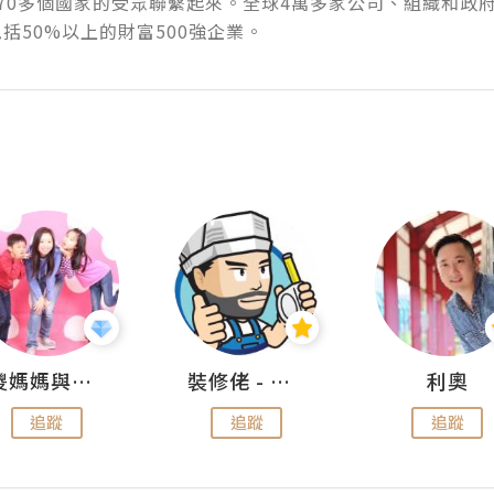
70多個國家的受眾聯繫起來。全球4萬多家公司、組織和政
括50%以上的財富500強企業。
儍媽媽與兩隻小魔怪之家
裝修佬 - 香港一站式網上裝修平台
利奧
追蹤
追蹤
追蹤