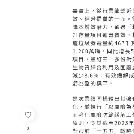
事實上，從行業龍頭近
效、經營提質的一面。
降本增效潛力，通過「
升存量項目運營質效，
爐垃圾發電量約467千
1,200萬噸，同比增
項目，簽訂三十多份對
生物質綜合利用及固廢
減少8.6%，有效緩
虧為盈的標竿。
是次業績同樣釋出其強
化，並推行「以風險為
面強化風險防範緩解工
原則，令其截至2025
0
對眼前「十五五」戰略