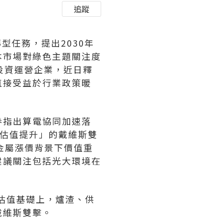
追蹤
轉型任務，提出2030年
本市場對綠色主題關注度
電投資運營企業，近日釋
直接受益於行業政策暖
券指出算電協同加速落
+估值提升」的戴維斯雙
金屬漲價背景下價值重
建議關注包括光大環境在
低估值基礎上，爐渣、供
戴維斯雙擊。