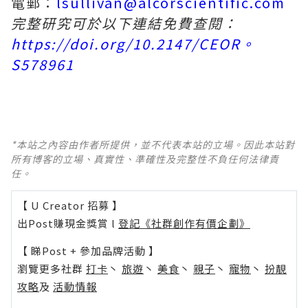
電郵：
lsullivan@alcorscientific.com
完整研究可於以下連結免費查閱：
https://doi.org/10.2147/CEOR。
S578961
*本站之內容由作者所提供，並不代表本站的立場。因此本站對
所有博客的立場、真實性、準確性及完整性不負任何法律責
任。
【 U Creator 招募 】
出Post賺現金獎賞 l
登記《社群創作有價企劃》
【 睇Post + 參加品牌活動 】
瀏覽更多社群
打卡
丶
旅遊
丶
美食
丶
親子
丶
寵物
丶
扮靚
攻略
及
活動情報