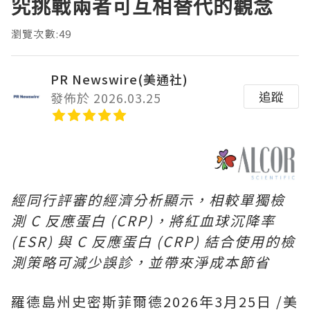
究挑戰兩者可互相替代的觀念
瀏覽次數:49
PR Newswire(美通社)
追蹤
發佈於 2026.03.25
經同行評審的經濟分析顯示，相較單獨檢
測 C 反應蛋白 (CRP)，將紅血球沉降率
(ESR) 與 C 反應蛋白 (CRP) 結合使用的檢
測策略可減少誤診，並帶來淨成本節省
羅德島州史密斯菲爾德
2026年3月25日
/美