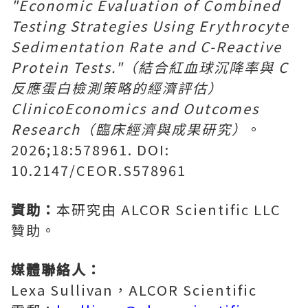
"Economic Evaluation of Combined
Testing Strategies Using Erythrocyte
Sedimentation Rate and C-Reactive
Protein Tests."（結合紅血球沉降率與 C
反應蛋白檢測策略的經濟評估）
ClinicoEconomics and Outcomes
Research（臨床經濟與成果研究）
。
2026;18:578961. DOI:
10.2147/CEOR.S578961
資助：
本研究由 ALCOR Scientific LLC
贊助。
媒體聯絡人：
Lexa Sullivan，ALCOR Scientific