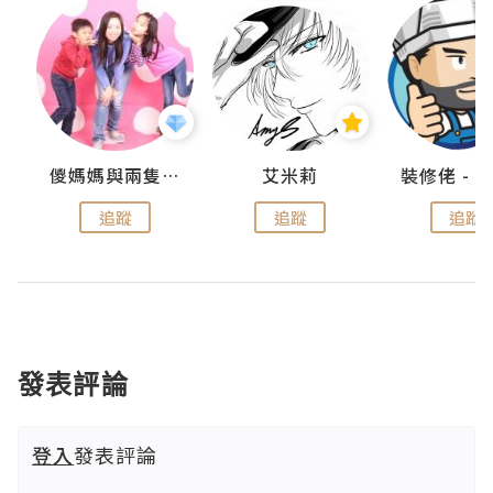
點滴
儍媽媽與兩隻小魔怪之家
艾米莉
追蹤
追蹤
追蹤
發表評論
登入
發表評論