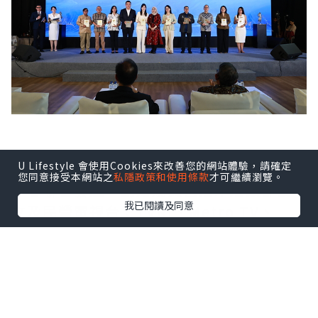
U Lifestyle 會使用Cookies來改善您的網站體驗，請確定
印尼FAST媒體聯盟由Coolita與五洲傳播
您同意接受本網站之
私隱政策和使用條款
才可繼續瀏覽。
中心聯合發起，創始成員包括印尼頭部公
我已閱讀及同意
立及民營電視台：TVRI、Metro TV、
GARUDA TV、BTV、Jawa Pos
Multimedia和JAKTV；騰訊雲為聯盟技
術合作夥伴。
FAST模式融合傳統線性電視的觀看體驗與