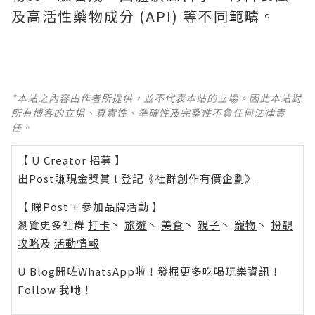
及高活性藥物成分 (API) 等不同範疇。
*本站之內容由作者所提供，並不代表本站的立場。因此本站對
所有博客的立場、真實性、準確性及完整性不負任何法律責
任。
【 U Creator 招募 】
出Post賺現金獎賞 l
登記《社群創作有價企劃》
【 睇Post + 參加品牌活動 】
瀏覽更多社群
打卡
丶
旅遊
丶
美食
丶
親子
丶
寵物
丶
扮靚
攻略
及
活動情報
U Blog開咗WhatsApp啦！發掘更多吃喝玩樂資訊！
Follow 我哋
！