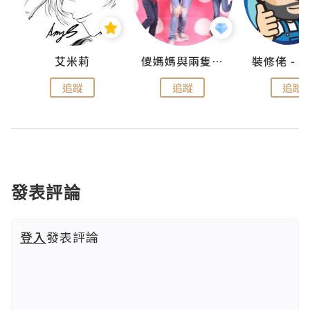
點滴
艾米莉
儍媽媽與兩隻小魔怪之家
追蹤
追蹤
追蹤
發表評論
登入
發表評論