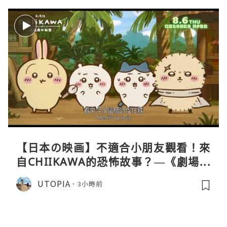
【日本の映画】不適合小朋友觀看！來
自CHIIKAWA的恐怖故事？—《劇場版
CHIIKAWA 人魚島的秘密》
UTOPIA
3小時前