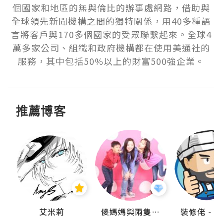
個國家和地區的無與倫比的辦事處網路，借助與
全球領先新聞機構之間的獨特關係，用40多種語
言將客戶與170多個國家的受眾聯繫起來。全球4
萬多家公司、組織和政府機構都在使用美通社的
服務，其中包括50%以上的財富500強企業。
推薦博客
點滴
艾米莉
儍媽媽與兩隻小魔怪之家