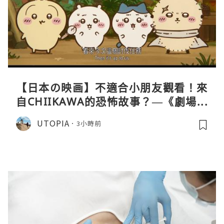
【日本の映画】不適合小朋友觀看！來
自CHIIKAWA的恐怖故事？—《劇場版
CHIIKAWA 人魚島的秘密》
UTOPIA
3小時前