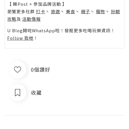
【 睇Post + 參加品牌活動 】
瀏覽更多社群
打卡
丶
旅遊
丶
美食
丶
親子
丶
寵物
丶
扮靚
攻略
及
活動情報
U Blog開咗WhatsApp啦！發掘更多吃喝玩樂資訊！
Follow 我哋
！
0個讚好
收藏