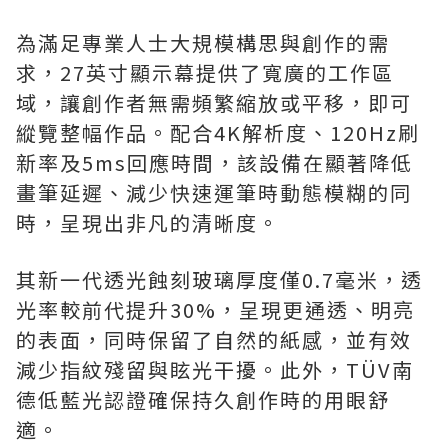
為滿足專業人士大規模構思與創作的需
求，27英寸顯示幕提供了寬廣的工作區
域，讓創作者無需頻繁縮放或平移，即可
縱覽整幅作品。配合4K解析度、120Hz刷
新率及5ms回應時間，該設備在顯著降低
畫筆延遲、減少快速運筆時動態模糊的同
時，呈現出非凡的清晰度。
其新一代透光蝕刻玻璃厚度僅0.7毫米，透
光率較前代提升30%，呈現更通透、明亮
的表面，同時保留了自然的紙感，並有效
減少指紋殘留與眩光干擾。此外，TÜV南
德低藍光認證確保持久創作時的用眼舒
適。