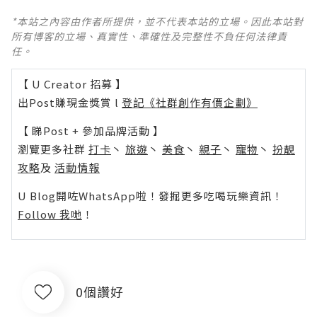
*本站之內容由作者所提供，並不代表本站的立場。因此本站對
所有博客的立場、真實性、準確性及完整性不負任何法律責
任。
【 U Creator 招募 】
出Post賺現金獎賞 l
登記《社群創作有價企劃》
【 睇Post + 參加品牌活動 】
瀏覽更多社群
打卡
丶
旅遊
丶
美食
丶
親子
丶
寵物
丶
扮靚
攻略
及
活動情報
U Blog開咗WhatsApp啦！發掘更多吃喝玩樂資訊！
Follow 我哋
！
0個讚好