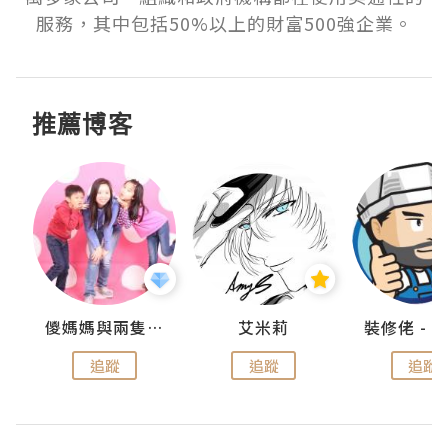
服務，其中包括50%以上的財富500強企業。
推薦博客
點滴
儍媽媽與兩隻小魔怪之家
艾米莉
追蹤
追蹤
追蹤