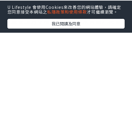
業務與聯合國全球契約及可持續發展目標
U Lifestyle 會使用Cookies來改善您的網站體驗，請確定
接軌。在 2026 財政年度，HCLTech 在水
您同意接受本網站之
私隱政策和使用條款
才可繼續瀏覽。
資源管理方面樹立新標杆，水資源回補量
我已閱讀及同意
達耗水量的 51 倍；旗下所有自有設施亦繼
續維持「零廢物送往堆填區」白金級認證
資格。HCLTech 提前 4 年達成經 SBTi 驗
證的 2030 年減排目標，進一步加快邁向淨
零排放。
HCLTech 全球可持續發展主管 Vipul
Arora 表示：「連續兩年獲 TIME 肯定，
反映我們在將可持續發展進一步融入核心
業務，以及朝著 2040 年淨零排放目標邁進
方面取得的進展。我們將繼續透過創新、
夥伴合作和負責任的實踐擴大正面影響，