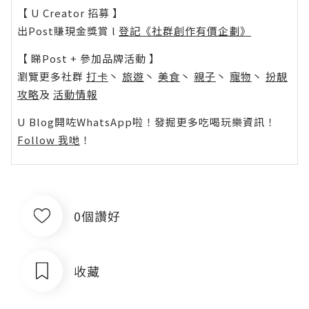
【 U Creator 招募 】
出Post賺現金獎賞 l
登記《社群創作有價企劃》
【 睇Post + 參加品牌活動 】
瀏覽更多社群
打卡
丶
旅遊
丶
美食
丶
親子
丶
寵物
丶
扮靚
攻略
及
活動情報
U Blog開咗WhatsApp啦！發掘更多吃喝玩樂資訊！
Follow 我哋
！
0個讚好
收藏