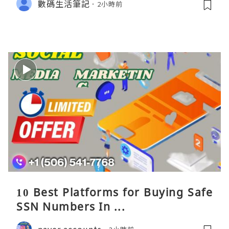
數碼生活筆記
2小時前
10 Best Platforms for Buying Safe
SSN Numbers In ...
naver accounts