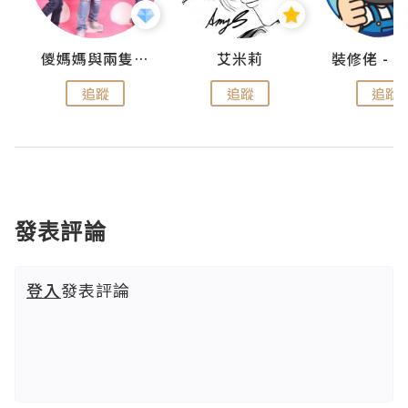
點滴
儍媽媽與兩隻小魔怪之家
艾米莉
追蹤
追蹤
追蹤
發表評論
登入
發表評論