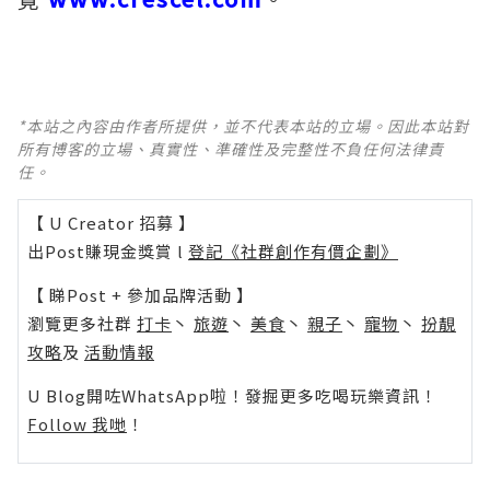
*本站之內容由作者所提供，並不代表本站的立場。因此本站對
所有博客的立場、真實性、準確性及完整性不負任何法律責
任。
【 U Creator 招募 】
出Post賺現金獎賞 l
登記《社群創作有價企劃》
【 睇Post + 參加品牌活動 】
瀏覽更多社群
打卡
丶
旅遊
丶
美食
丶
親子
丶
寵物
丶
扮靚
攻略
及
活動情報
U Blog開咗WhatsApp啦！發掘更多吃喝玩樂資訊！
Follow 我哋
！