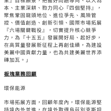
業』目標願景，把握好問題導向、以人為
本、主業深耕、勠力同心『四個堅持』，
聚焦鞏固龍頭地位、進位爭先、風險管
控、價值創造、創新引領、國際市場拓展
『六場關鍵戰役』，切實提升核心競爭
力，為『十五五』發展開好局、起好步，
在高質量發展新征程上再創佳績，為建設
美麗中國貢獻力量，也為共建美麗世界添
磚加瓦。」
板塊業務回顧
環保能源
市場拓展方面，回顧年度內，環保能源堅
持境內外並進，在境外取得烏茲別克斯坦