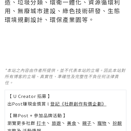
造、垃圾分類、環衛一體化、資源循環利
用、無廢城市建設、綠色技術研發、生態
環境規劃設計、環保產業園等。
*本站之內容由作者所提供，並不代表本站的立場。因此本站對
所有博客的立場、真實性、準確性及完整性不負任何法律責
任。
【 U Creator 招募 】
出Post賺現金獎賞 l
登記《社群創作有價企劃》
【 睇Post + 參加品牌活動 】
瀏覽更多社群
打卡
丶
旅遊
丶
美食
丶
親子
丶
寵物
丶
扮靚
攻略
及
活動情報