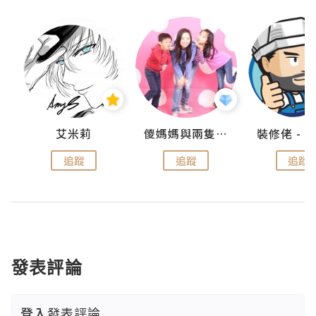
點滴
艾米莉
儍媽媽與兩隻小魔怪之家
追蹤
追蹤
追蹤
發表評論
登入
發表評論