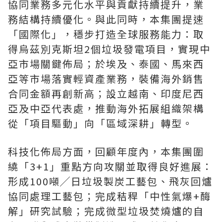
協同業務多元化水平與貢獻持續提升，業
務結構持續優化。與此同時，本集團提速
「國際化」，穩步打造全球服務能力：取
得烏茲別克斯坦2個垃圾發電項目，實現中
亞市場關鍵佈局；於埃及、泰國、馬來西
亞等市場落實輕資產業務，裝備海外銷售
合同金額再創新高；設立越南、印度尼西
亞及中亞代表處，推動海外拓展組織架構
從「項目驅動」向「區域深耕」轉型。
科技化佈局方面，回顧年度內，本集團圍
繞「3+1」重點方向攻關並取得良好進展：
形成100噸╱日垃圾製炭工藝包、飛灰回爐
協同處理工藝包；完成秸稈「中性氣爆+酶
解」研究試驗；完成微型垃圾焚燒爐的自