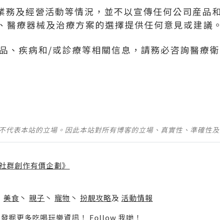
業業務及經營活動等情況，並不以宣傳任何公司産品
、醫療器械及治療方案的選擇提供任何意見或建議
司産品、疾病和/或診療等相關信息，請務必咨詢醫療
並不代表本站的立場。因此本站對所有博客的立場、真實性、準確性
社群創作有價企劃》
】
丶
美食
丶
親子
丶
寵物
丶
扮靚攻略
及
活動情報
p啦！發掘更多吃喝玩樂資訊！
Follow 我哋
！