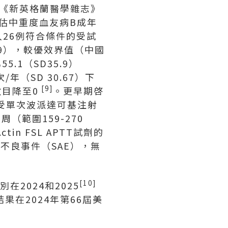
《新英格蘭醫學雜志》
估中重度血友病B成年
26例符合條件的受試
1.99），較優效界值（中國
.1（SD35.9）
次/年（SD 30.67）下
[9]
數目降至0
。更早期啓
接受單次波派達可基注射
（範圍159-270
tin FSL APTT試劑的
不良事件（SAE），無
[10]
2024和2025
果在2024年第66屆美