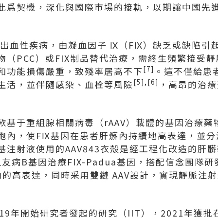
此爲契機，深化與國際市場的接軌，以期讓中國先
性出血性疾病，由凝血因子 Ⅸ（FⅨ）缺乏或缺陷引
（PCC）或FIX制品替代治療，需終生頻繁接受靜
[7]
和功能損傷嚴重，致殘率居高不下
。這不僅給患
[5],[6]
生活，並伴隨感染、血栓等風險
，高昂的治療
基于重組腺相關病毒（rAAV）載體的基因治療藥物
胞內，使FⅨ基因在患者肝髒內持續地高表達，並分
基注射液使用的AAV843衣殼是經工程化改造的肝
友病B基因治療FIX-Padua基因，搭配信念團隊
內的高表達，同時采用雙鏈 AAV設計，實現靜脈注射
19年開始研究者發起的研究（IIT），2021年獲