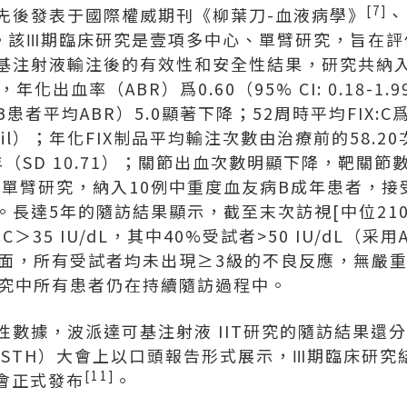
[7]
先後發表于國際權威期刊《柳葉刀-血液病學》
、
。該Ⅲ期臨床研究是壹項多中心、單臂研究，旨在評
基注射液輸注後的有效性和安全性結果，研究共納入
化出血率（ABR）爲0.60（95% CI: 0.18-
者平均ABR）5.0顯著下降；52周時平均FIX:C爲55
thAsil）；年化FIX制品平均輸注次數由治療前的58.20
年（SD 10.71）；關節出血次數明顯下降，靶關節
心、單臂研究，納入10例中重度血友病B成年患者，
長達5年的隨訪結果顯示，截至末次訪視[中位210周
C＞35 IU/dL，其中40%受試者>50 IU/dL（采用Ac
面，所有受試者均未出現≥3級的不良反應，無嚴重
究中所有患者仍在持續隨訪過程中。
數據，波派達可基注射液 IIT研究的隨訪結果還分別在
STH）大會上以口頭報告形式展示，Ⅲ期臨床研究結
[11]
會正式發布
。