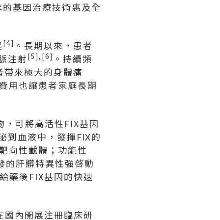
進的基因治療技術惠及全
[4]
起
。長期以來，患者
[5],[6]
脈注射
。持續頻
者帶來極大的身體痛
費用也讓患者家庭長期
，可將高活性FIX基因
泌到血液中，發揮FⅨ的
髒靶向性載體；功能性
研發的肝髒特異性強啓動
給藥後FIX基因的快速
批在國內開展注冊臨床研