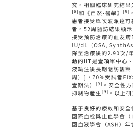
究。相關臨床研究結果
[8]
[9]
和《自然-醫學》
患者接受單次波派達可
者。52周隨訪結果顯示，年
接受預防治療的血友病B患
IU/dL（OSA, Syn
降至治療後的2.90次/
動的IIT是壹項單中
液輸注後長期隨訪觀察。
周）]，70%受試者FIX:
[9]
壹期法）
。安全性方
[9]
抑制物産生
。以上研
基于良好的療效和安全性
國際血栓與止血學會（I
國血液學會（ASH）年