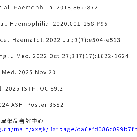
 al. Haemophilia. 2018;862-872
t al. Haemophilia. 2020;001-158.P95
ancet Haematol. 2022 Jul;9(7):e504-e513
 Engl J Med. 2022 Oct 27;387(17):1622-1624
t Med. 2025 Nov 20
l. 2025 ISTH. OC 69.2
2024 ASH. Poster 3582
管理局藥品審評中心
g.cn/main/xxgk/listpage/da6efd086c099b7f