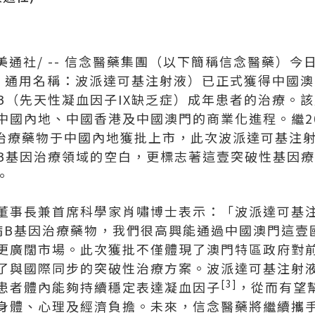
美通社/ -- 信念醫藥集團（以下簡稱信念醫藥）今
射液, 通用名稱：波派達可基注射液）已正式獲得中國
B（先天性凝血因子IX缺乏症）成年患者的治療。
中國內地、中國香港及中國澳門的商業化進程。繼20
治療藥物于中國內地獲批上市，此次波派達可基注
B基因治療領域的空白，更標志著這壹突破性基因
。
董事長兼首席科學家肖嘯博士表示：「
波派達可基
病B基因治療藥物，我們很高興能通過中國澳門這壹
更廣闊市場。此次獲批不僅體現了澳門特區政府對
了與國際同步的突破性治療方案。波派達可基注射
[3]
患者體內能夠持續穩定表達凝血因子
，從而有望
身體、心理及經濟負擔。未來，信念醫藥將繼續攜