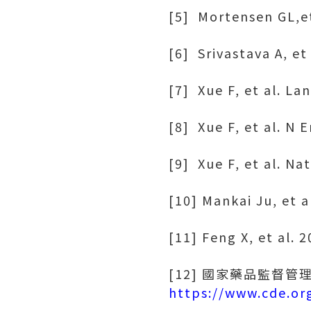
[5] Mortensen GL,et
[6] Srivastava A, e
[7] Xue F, et al. L
[8] Xue F, et al. N
[9] Xue F, et al. Na
[10] Mankai Ju, et a
[11] Feng X, et al. 
[12] 國家藥品監督
https://www.cde.or