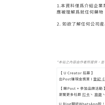
1.本資料僅爲介紹企
應被理解爲就任何藥物
2. 如欲了解任何公
*本站之內容由作者所提供，
【 U Creator 招募 】
出Post賺現金獎賞 l
登記《
【 睇Post + 參加品牌活動 
瀏覽更多社群
打卡
丶
旅遊
U Blog開咗WhatsAp