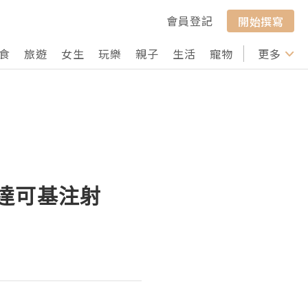
會員登記
開始撰寫
食
旅遊
女生
玩樂
親子
生活
寵物
行山
更多
打卡
達可基注射