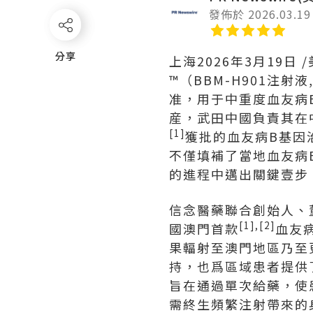
發佈於 2026.03.19
分享
分享
上海
2026年3月19日
/
™（BBM-H901注
准，用于中重度血友病
産，武田中國負責其在
[1]
獲批的血友病B基因
不僅填補了當地血友病
的進程中邁出關鍵壹步
信念醫藥聯合創始人、
[1],[2]
國澳門首款
血友
果輻射至澳門地區乃至
持，也爲區域患者提供
旨在通過單次給藥，使
需終生頻繁注射帶來的