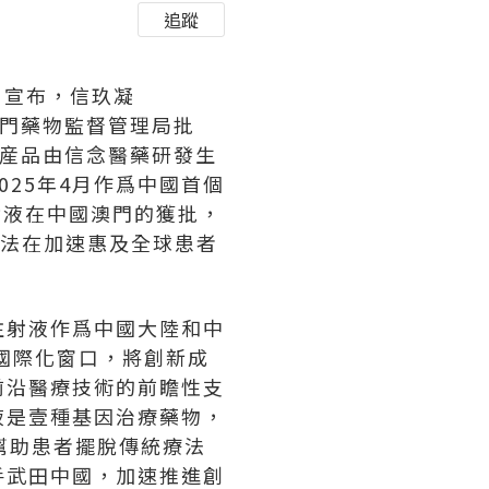
追蹤
日宣布，信玖凝
澳門藥物監督管理局批
該産品由信念醫藥研發生
25年4月作爲中國首個
射液在中國澳門的獲批，
療法在加速惠及全球患者
注射液作爲中國大陸和中
國際化窗口，將創新成
前沿醫療技術的前瞻性支
液是壹種基因治療藥物，
幫助患者擺脫傳統療法
手武田中國，加速推進創