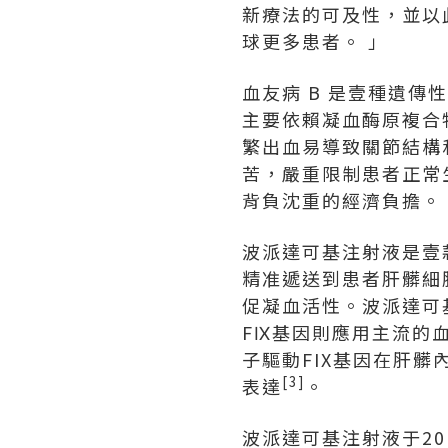
新療法的可及性，並以
球更多患者。
」
血友病 B 是壹種遺傳
主要依賴凝血酶原複合物
繁出血易導致關節結構
苦，嚴重限制患者正常
背負沈重的經濟負擔。
波派達可基注射液是壹款
精准遞送到患者肝髒細
促凝血活性。波派達可
FⅨ基因則應用主流的血
子驅動FIX基因在肝髒
[3]
表達
。
波派達可基注射液于20