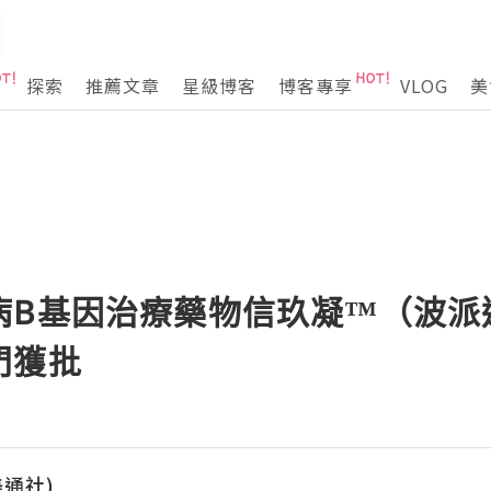
探索
推薦文章
星級博客
博客專享
VLOG
美
病B基因治療藥物信玖凝™（波派
門獲批
(美通社)