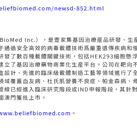
eliefbiomed.com/newsd-852.html
f BioMed Inc.），是壹家集基因治療産品研發
于通過安全高效的病毒載體技術爲嚴重遺傳疾病和
研發了數百種載體關鍵技術，包括HEK293細胞懸
建立了基因治療藥物商業化生産平台。公司在靶向不
盒設計、先進的臨床級載體制造工藝等領域進行了
領域覆蓋血友病、杜氏肌營養不良症、帕金森病、
管線已經進入臨床研究階段或IND申報階段，其針
國澳門獲批上市。
www.beliefbiomed.com
。