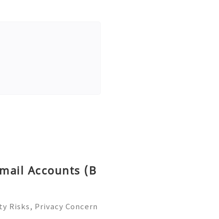
tmail Accounts (B
ty Risks, Privacy Concern
 Guide 2026) 🌐⚡️🔥✨ INSTA