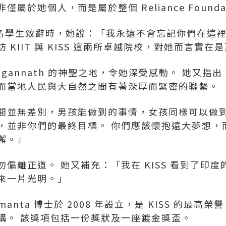
屬於她個人，而是屬於整個 Reliance Foundat
,000 名學生致辭時，她說：「我永遠不會忘記你們在
KIIT 與 KISS 這兩所卓越院校，對她而言實在
agannath 的神聖之地，令她深受感動。 她又指
而當地人民與大自然之間有著深厚而緊密的聯繫。
間並無差別，男孩能做到的事情，女孩同樣可以做到
，並非你們的最終目標。 你們應該懷抱遠大夢想，
懈。」
偏離正道。 她又補充：「我在 KISS 看到了印度
來一片光明。」
amanta 博士於 2008 年設立，是 KISS 的最
構。 該獎項包括一份獎狀及一座鍍金獎盃。