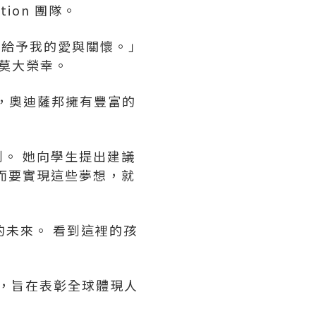
ion 團隊。
這裡給予我的愛與關懷。」
是莫大榮幸。
出，奧迪薩邦擁有豐富的
。 她向學生提出建議
而要實現這些夢想，就
的未來。 看到這裡的孩
高榮譽，旨在表彰全球體現人