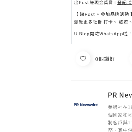
出Post賺現金獎賞 l
登記《
【 睇Post + 參加品牌活動 
瀏覽更多社群
打卡
丶
旅遊
U Blog開咗WhatsAp
0個讚好
PR Ne
美通社在1
個國家和
將客戶與1
務，其中包