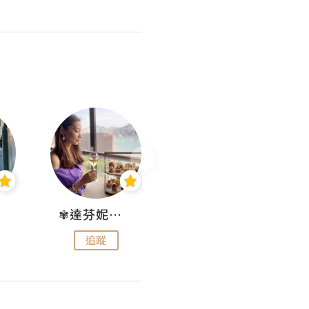
✾達芬妮•愛孩子•愛生活✾
wendysugar享受生活gogogo
追蹤
追蹤