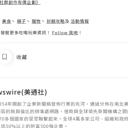
社群創作有價企劃》
】
丶
美食
丶
親子
丶
寵物
丶
扮靚攻略
及
活動情報
p啦！發掘更多吃喝玩樂資訊！
Follow 我哋
！
收藏
wswire(美通社)
954年開創了企業新聞稿發佈行業的先河，通過分佈在南北
地區的無與倫比的辦事處網路，借助與全球領先新聞機構之間
70多個國家的受眾聯繫起來。全球4萬多家公司、組織和政
括50%以上的財富500強企業。