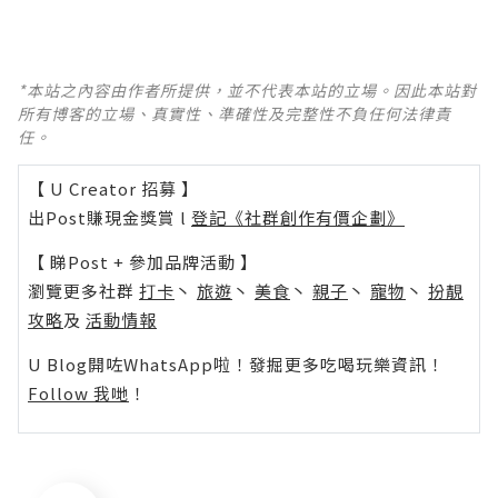
*本站之內容由作者所提供，並不代表本站的立場。因此本站對
所有博客的立場、真實性、準確性及完整性不負任何法律責
任。
【 U Creator 招募 】
出Post賺現金獎賞 l
登記《社群創作有價企劃》
【 睇Post + 參加品牌活動 】
瀏覽更多社群
打卡
丶
旅遊
丶
美食
丶
親子
丶
寵物
丶
扮靚
攻略
及
活動情報
U Blog開咗WhatsApp啦！發掘更多吃喝玩樂資訊！
Follow 我哋
！