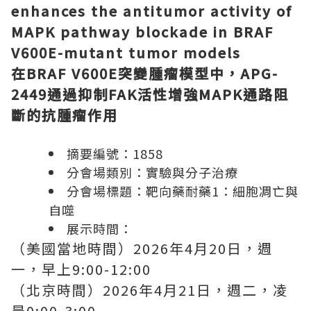
enhances the antitumor activity of
MAPK pathway blockade in BRAF
V600E-mutant tumor models
在
BRAF V600E
突變腫瘤模型中，
APG-
2449
通過抑制
FAK
活性增強
MAPK
通路阻
斷的抗腫瘤作用
摘要編號：
1858
分會場類別：實驗與分子治療
分會場標題：靶向藥耐藥
1
：細胞凋亡與
自噬
展示時間：
（美國當地時間）
2026
年
4
月
20
日，週
一，早上
9:00-12:00
（北京時間）
2026
年
4
月
21
日，週二，凌
晨
0:00-3:00