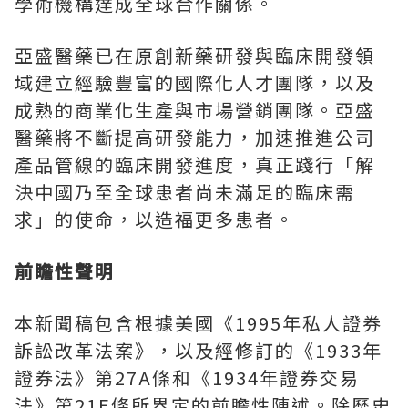
學術機構達成全球合作關係。
亞盛醫藥已在原創新藥研發與臨床開發領
域建立經驗豐富的國際化人才團隊，以及
成熟的商業化生產與市場營銷團隊。亞盛
醫藥將不斷提高研發能力，加速推進公司
產品管線的臨床開發進度，真正踐行「解
決中國乃至全球患者尚未滿足的臨床需
求」的使命，以造福更多患者。
前瞻性聲明
本新聞稿包含根據美國《
1995
年私人證券
訴訟改革法案》，以及經修訂的《
1933
年
證券法》第
27A
條和《
1934
年證券交易
法》第
21E
條所界定的前瞻性陳述。除歷史