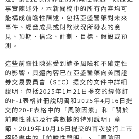
事實陳述外，本新聞稿中的所有內容均可
能構成前瞻性陳述，包括亞盛醫藥對未來
事件、經營成果或財務狀況所發表的意
見、預期、信念、計劃、目標、假設或預
測。
這些前瞻性陳述受到諸多風險和不確定性
的影響，具體內容已在亞盛醫藥向美國證
券交易委員會（
SEC
）提交的文件中詳細
說明，包括
2025
年
1
月
21
日提交的經修訂
的
F-1
表格註冊說明書和
2025
年
4
月
16
日提
交的
20-F
表格中的「風險因素」和「關於
前瞻性陳述及行業數據的特別說明」章
節、
2019
年
10
月
16
日提交的首次發行上市
招股書中的「前瞻性聲明」、「風險因