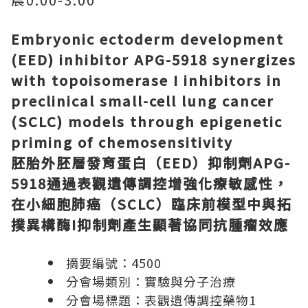
Embryonic ectoderm development
(EED) inhibitor APG-5918 synergizes
with topoisomerase I inhibitors in
preclinical small-cell lung cancer
(SCLC) models through epigenetic
priming of chemosensitivity
胚胎外胚層發育蛋白（
EED
）抑制劑
APG-
5918
通過表觀遺傳調控增強化療敏感性，
在小細胞肺癌（
SCLC
）臨床前模型中與拓
撲異構酶
I
抑制劑產生顯著協同抗腫瘤效應
摘要編號：
4500
分會場類別：實驗與分子治療
分會場標題：表觀遺傳調控藥物
1