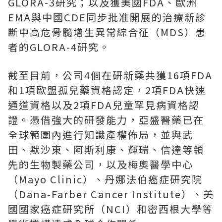
GLORA-3
研究；以及獲美國
FDA
、歐洲
EMA
與中國
CDE
同步批准開展的治療新診
斷中高危骨髓增生異常綜合征（
MDS
）患
者的
GLORA-4
研究。
截至目前，公司
4
個在研新藥共獲
16
項
FDA
和
1
項歐盟孤兒藥資格認定，
2
項
FDA
快速
通道資格以及
2
項
FDA
兒童罕見病資格認
證。憑借強大的研發能力，亞盛醫藥已在
全球範圍內進行知識產權佈局，並與武
田、默沙東、阿斯利康、輝瑞、信達等領
先的生物製藥公司，以及梅奧醫學中心
（
Mayo Clinic
）、丹娜法伯癌症研究院
（
Dana-Farber Cancer Institute
）、美
國國家癌症研究所（
NCI
）和密西根大學等