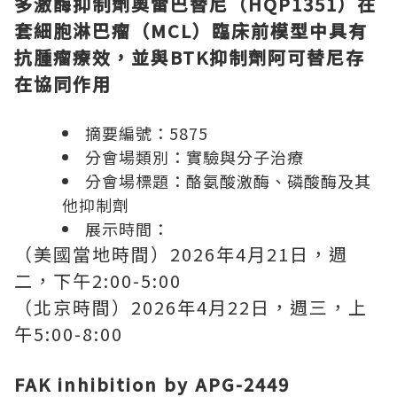
多激酶抑制劑奧雷巴替尼（
HQP1351
）在
套細胞淋巴瘤（
MCL
）臨床前模型中具有
抗腫瘤療效，並與
BTK
抑制劑阿可替尼存
在協同作用
摘要編號：
5875
分會場類別：實驗與分子治療
分會場標題：酪氨酸激酶、磷酸酶及其
他抑制劑
展示時間：
（美國當地時間）
2026
年
4
月
21
日，週
二，下午
2:00-5:00
（北京時間）
2026
年
4
月
22
日，週三，上
午
5:00-8:00
FAK inhibition by APG-2449