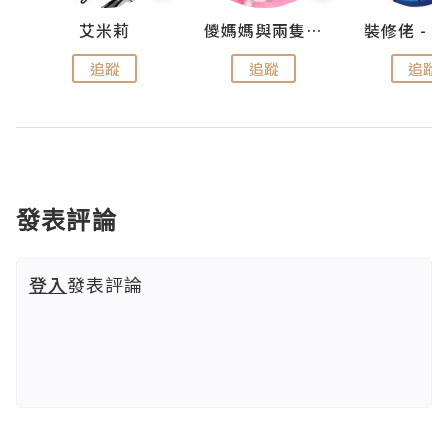
點滴
艾米莉
儍媽媽與兩隻小魔怪之家
追蹤
追蹤
追蹤
發表評論
登入
發表評論