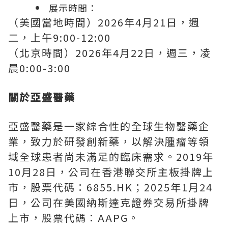
展示時間：
（美國當地時間）
2026
年
4
月
21
日，週
二，上午
9:00-12:00
（北京時間）
2026
年
4
月
22
日，週三，凌
晨
0:00-3:00
關於亞盛醫藥
亞盛醫藥是一家綜合性的全球生物醫藥企
業，致力於研發創新藥，以解決腫瘤等領
域全球患者尚未滿足的臨床需求。
2019
年
10
月
28
日，公司在香港聯交所主板掛牌上
市，股票代碼：
6855.HK
；
2025
年
1
月
24
日，公司在美國納斯達克證券交易所掛牌
上市，股票代碼：
AAPG
。