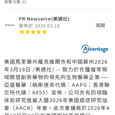
瀏覽次數:22
PR Newswire(美通社)
追蹤
發佈於 2026.03.18
美國馬里蘭州羅克維爾市和中國蘇州
2026
年3月18日
/美通社/ --
致力於在腫瘤等領
域開發創新藥物的領先的生物醫藥企業
——
亞盛醫藥（納斯達克代碼：
AAPG
；香港聯
交所代碼：
6855
）宣佈，公司共有四項臨
床前研究進展入選
2026
年美國癌症研究協
會（
AACR
）年會。此次會議將於
2026
年
4