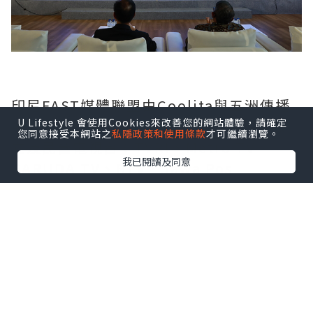
印尼FAST媒體聯盟由Coolita與五洲傳播
U Lifestyle 會使用Cookies來改善您的網站體驗，請確定
中心聯合發起，創始成員包括印尼頭部公
您同意接受本網站之
私隱政策和使用條款
才可繼續瀏覽。
立及民營電視台：TVRI、Metro TV、
我已閱讀及同意
GARUDA TV、BTV、Jawa Pos
Multimedia和JAKTV；騰訊雲為聯盟技
術合作夥伴。
FAST模式融合傳統線性電視的觀看體驗與
互聯網傳輸技術，依托廣告實現流媒體播
放。全球範圍內，各大廣電機構正紛紛借
助FAST渠道擴大頻道覆蓋，向聯網電視用