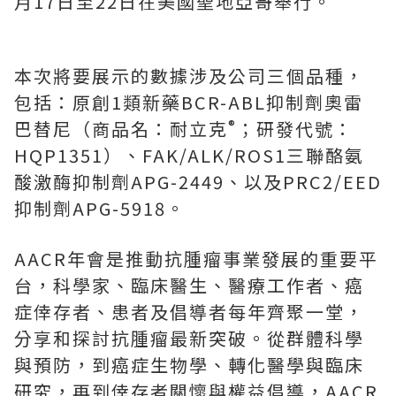
月
17
日至
22
日在美國聖地亞哥舉行。
本次將要展示的數據涉及公司三個品種，
包括：原創
1
類新藥
BCR-ABL
抑制劑奧雷
®
巴替尼（商品名：耐立克
；研發代號：
HQP1351
）、
FAK/ALK/ROS1
三聯酪氨
酸激酶抑制劑
APG-2449
、以及
PRC2/EED
抑制劑
APG-5918
。
AACR
年會是推動抗腫瘤事業發展的重要平
台，科學家、臨床醫生、醫療工作者、癌
症倖存者、患者及倡導者每年齊聚一堂，
分享和探討抗腫瘤最新突破。從群體科學
與預防，到癌症生物學、轉化醫學與臨床
研究，再到倖存者關懷與權益倡導，
AACR