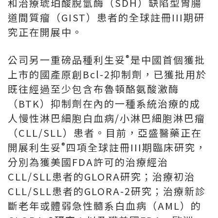
和治療琥珀酸脫氫酶（
SDH
）缺陷型胃腸
道間質瘤（
GIST
）患者的全球註冊
III
期研
究正在開展中。
®
公司另一重磅品種利生妥
是中國首個獲批
上市的國產原創
Bcl-2
抑制劑，已獲批用於
既往經過至少包含布魯頓酪氨酸激酶
（
BTK
）抑制劑在內的一種系統治療的成
人慢性淋巴細胞白血病
/
小淋巴細胞淋巴瘤
（
CLL/SLL
）患者。目前，亞盛醫藥正在
®
開展利生妥
四項全球註冊
III
期臨床研究，
分別為獲美國
FDA
許可的治療經治
CLL/SLL
患者的
GLORA
研究；治療初治
CLL/SLL
患者的
GLORA-2
研究；治療新診
斷老年或體弱急性髓系白血病（
AML
）的