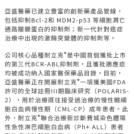
亞盛醫藥已建立豐富的創新藥產品管線，
包括抑制
Bcl-2
和
MDM2-p53
等細胞凋亡
通路關鍵蛋白的抑制劑；新一代針對癌症
治療中出現的激酶突變體的抑制劑等。
®
公司核心品種耐立克
是中國首個獲批上市
的第三代
BCR-ABL
抑制劑，且獲批適應症
均被成功納入國家醫保藥品目錄，目前，
®
亞盛醫藥正在開展耐立克
一項獲美國
FDA
許可的全球註冊
III
期臨床研究（
POLARIS-
2
），用於治療既往接受過治療的慢性髓細
胞白血病慢性期（
CML-CP
）成年患者。此
®
外，耐立克
聯合治療新診斷費城染色體陽
性急性淋巴細胞白血病（
Ph+ ALL
）患者