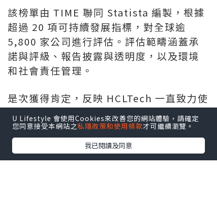
該榜單由 TIME 聯同 Statista 編製，根據
超過 20 項可持續發展指標，對全球逾
5,800 家公司進行評估。評估範疇涵蓋承
諾與評級、報告披露與透明度，以及環境
和社會責任管理。
是次獲得肯定，反映 HCLTech 一直致力使
業務與聯合國全球契約及可持續發展目標
U Lifestyle 會使用Cookies來改善您的網站體驗，請確定
接軌。在 2026 財政年度，HCLTech 在水
您同意接受本網站之
私隱政策和使用條款
才可繼續瀏覽。
資源管理方面樹立新標杆，水資源回補量
我已閱讀及同意
達耗水量的 51 倍；旗下所有自有設施亦繼
續維持「零廢物送往堆填區」白金級認證
資格。HCLTech 提前 4 年達成經 SBTi 驗
證的 2030 年減排目標，進一步加快邁向淨
零排放。