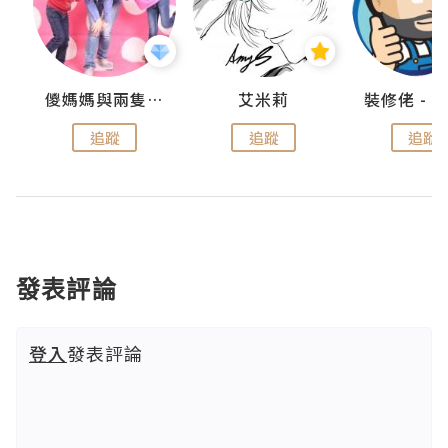
點滴
儍媽媽與兩隻小魔怪之家
艾米莉
追蹤
追蹤
追蹤
發表評論
登入
發表評論