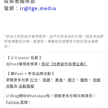
投資者關係部
電郵：
ir@tge.media
*本站之內容由作者所提供，並不代表本站的立場。因此本站對
所有博客的立場、真實性、準確性及完整性不負任何法律責
任。
【 U Creator 招募 】
出Post賺現金獎賞 l
登記《社群創作有價企劃》
【 睇Post + 參加品牌活動 】
瀏覽更多社群
打卡
丶
旅遊
丶
美食
丶
親子
丶
寵物
丶
扮靚
攻略
及
活動情報
U Blog開咗WhatsApp啦！發掘更多吃喝玩樂資訊！
Follow 我哋
！