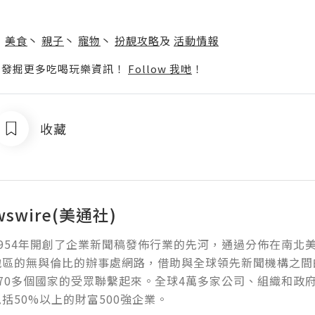
】
丶
美食
丶
親子
丶
寵物
丶
扮靚攻略
及
活動情報
p啦！發掘更多吃喝玩樂資訊！
Follow 我哋
！
收藏
wswire(美通社)
954年開創了企業新聞稿發佈行業的先河，通過分佈在南北
地區的無與倫比的辦事處網路，借助與全球領先新聞機構之間
70多個國家的受眾聯繫起來。全球4萬多家公司、組織和政
括50%以上的財富500強企業。