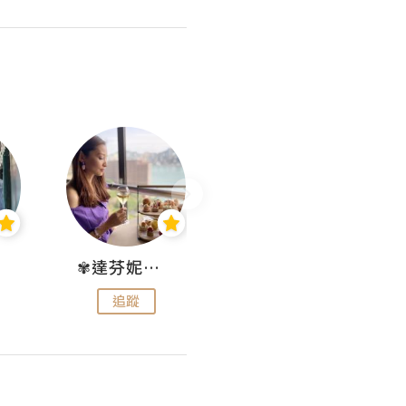
✾達芬妮•愛孩子•愛生活✾
wendysugar享受生活gogogo
追蹤
追蹤