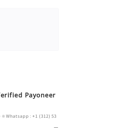
erified Payoneer
🔆Whatsapp : +1 (312) 53
am@gmail.com 💥🔆🔆🔆Fac
l : +1 (682) 474-9468