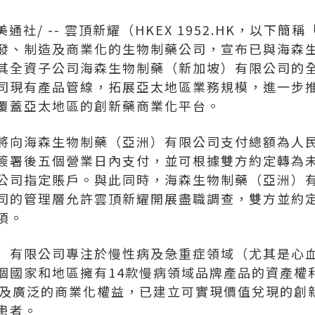
美通社/ -- 雲頂新耀（HKEX 1952.HK，以下簡
發、制造及商業化的生物制藥公司，
宣布已
與海森
其全資子公司海森生物制藥（新加坡）有限公司的
司現有產品管線，拓展亞太地區業務規模，進一步
覆蓋亞太地區的創新藥商業化平台。
將向海森生物制藥（亞洲）有限公司支付總額為人民
簽署後五個營業日內支付，並可根據雙方約定轉為
公司指定賬戶。與此同時，海森生物制藥（亞洲）
司的管理層允許雲頂新耀開展盡職調查，雙方並約
項。
）有限公司專注於慢性病及急重症領域（尤其是心
個國家和地區擁有14款慢病領域品牌產品的資產權
標及廣泛的商業化權益，已建立可實現價值兌現的創
患者。