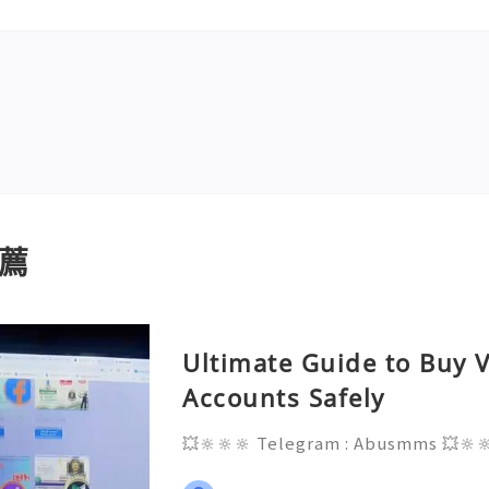
薦
Ultimate Guide to Buy V
Accounts Safely
💥🔆🔆🔆 Telegram : Abusmms 💥🔆
3-8937 💥🔆🔆🔆 Email : abusmmte
ebook Page : Abusmm 💥🔆🔆🔆 Signa