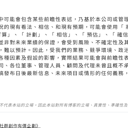
中可能會包含某些前瞻性表述，乃基於本公司或管
況的現有看法、相信、和現有預期，可能會使用「 將
打算」、「 計劃」、「 相信」、「 預估」、「 
並非對未來業績的保證，會受到風險、不確定性及
，難以預計。因此，受我們的業務、競爭環境、政
各種因素及假設的影響，實際結果可能會與前瞻性
司、各位董事、管理人員、顧問及代理未曾且概不
稿發布日後最新信息、未來項目或情形的任何義務
並不代表本站的立場。因此本站對所有博客的立場、真實性、準確性
社群創作有價企劃》