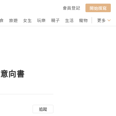
會員登記
開始撰寫
食
旅遊
女生
玩樂
親子
生活
寵物
行山
更多
打卡
署意向書
追蹤