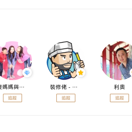
儍媽媽與兩隻小魔怪之家
裝修佬 - 香港一站式網上裝修平台
利奧
追蹤
追蹤
追蹤