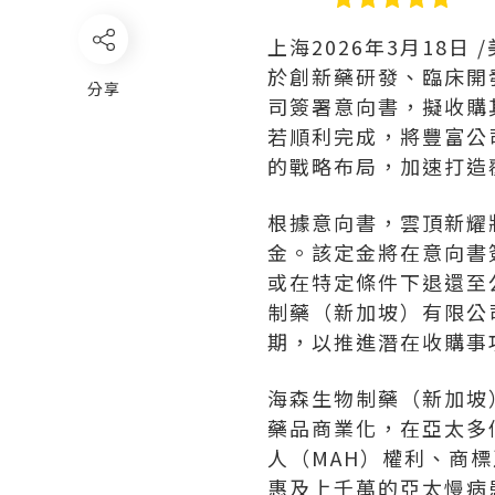
上海
2026年3月18日
/
於創新藥研發、臨床開
分享
司簽署意向書，擬收購
若順利完成，將豐富公
的戰略布局，加速打造
根據意向書，雲頂新耀
金。該定金將在意向書
或在特定條件下退還至
制藥（新加坡）有限公
期，以推進潛在收購事
海森生物制藥（新加坡
藥品商業化，在亞太多
人（MAH）權利、商
惠及上千萬的亞太慢病