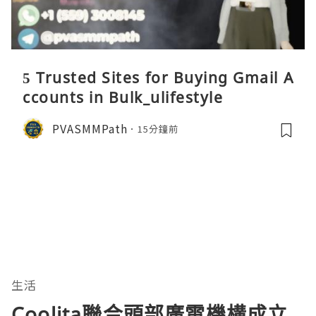
5 Trusted Sites for Buying Gmail A
ccounts in Bulk_ulifestyle
PVASMMPath
15分鐘前
生活
Coolita聯合頭部廣電機構成立