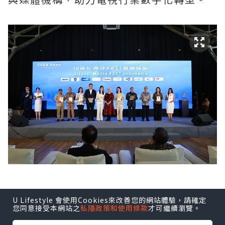
U Lifestyle 會使用Cookies來改善您的網站體驗，請確定
印尼FAST媒體聯盟由Coolita與五洲傳播
您同意接受本網站之
私隱政策和使用條款
才可繼續瀏覽。
中心聯合發起，創始成員包括印尼頭部公