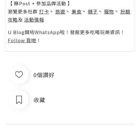
【 睇Post + 參加品牌活動 】
瀏覽更多社群
打卡
丶
旅遊
丶
美食
丶
親子
丶
寵物
丶
扮靚
攻略
及
活動情報
U Blog開咗WhatsApp啦！發掘更多吃喝玩樂資訊！
Follow 我哋
！
0個讚好
收藏