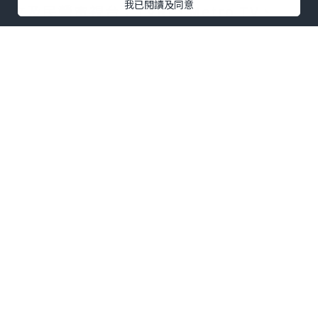
我已閱讀及同意
立及民營電視台：TVRI、Metro TV、
GARUDA TV、BTV、Jawa Pos
Multimedia和JAKTV；騰訊雲為聯盟技
術合作夥伴。
FAST模式融合傳統線性電視的觀看體驗與
互聯網傳輸技術，依托廣告實現流媒體播
放。全球範圍內，各大廣電機構正紛紛借
助FAST渠道擴大頻道覆蓋，向聯網電視用
戶輸送本土內容，並搭建全新數字化內容
分發體系。
全新成立的印尼FAST媒體聯盟，旨在協助
印尼廣電行業完成上述產業轉型。聯盟成
員將圍繞FAST頻道搭建、數字內容分發、