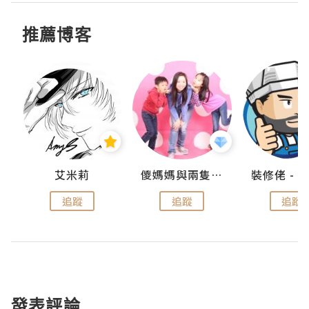
推薦博客
點滴
艾米莉
儍媽媽與兩隻小魔怪之家
追蹤
追蹤
追蹤
發表評論