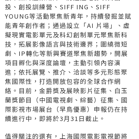
投、創投訓練營、
SIFF ING
、
SIFF
YOUNG
等活動聚焦新青年，持續發掘並賦
能青年創作者；通過設立「
AI
片場
」
、虛
擬現實電影單元及科幻創制單元聚焦新科
技，拓展影像語言與技術邊界；圍繞微短
劇、
IP
轉化等新興賽道聚焦新趨勢，開展
項目孵化與深度論壇，主動引領內容演
進；依托展覽、推介、洽談等多元形態聚
焦國際性，打造開放包容的全球合作網
絡。目前，金爵獎及展映影片征集、白玉
蘭獎節目（中國電視劇、綜藝）征集、國
際影視市場展台（早鳥優惠）申報仍在持
續進行中，即將於
3
月
31
日截止。
值得關注的還有，上海國際電影電視節將