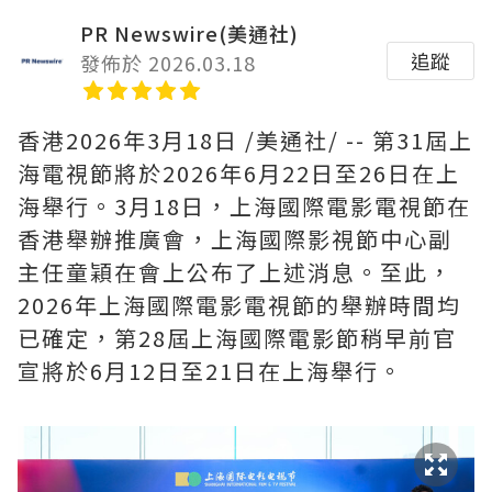
PR Newswire(美通社)
追蹤
發佈於 2026.03.18
香港
2026年3月18日
/美通社/ --
第
31
屆上
海電視節將於
2026
年
6
月
22
日至
26
日在上
海舉行。
3
月
18
日，上海國際電影電視節在
香港舉辦推廣會，上海國際影視節中心副
主任童穎在會上公布了上述消息。至此，
2026
年上海國際電影電視節的舉辦時間均
已確定，第
28
屆上海國際電影節稍早前官
宣將於
6
月
12
日至
21
日在上海舉行。