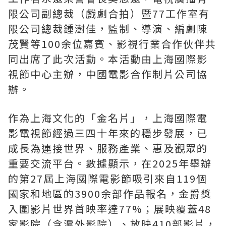
限公司副總裁（戲劇合拍）暨
77
工作室有
限公司總裁鍾澍佳，監制、導演、編劇陳
茂賢等
100
余位嘉賓、影視行業合作伙伴共
同出席了此次活動。本活動由上海國際影
視節中心主辦，中國電影合作制片公司協
辦。
作為上海文化的
「
金名片
」
，上海國際電
影電視節經過三四十年來的穩步發展，已
成長為連接世界、服務產業、惠及觀眾的
重要交流平台。數據顯示，在
2025
年舉辦
的第
27
屆上海國際電影節吸引來自
119
個
國家和地區的
3900
余部作品報名，金爵獎
入圍影片世界首映率達
77%
；展映覆蓋
48
家影院（含滬外影院）、放映
410
部影片，