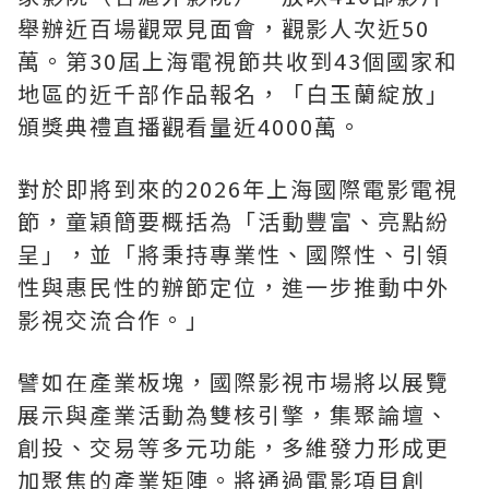
舉辦近百場觀眾見面會，觀影人次近
50
萬。第
30
屆上海電視節共收到
43
個國家和
地區的近千部作品報名，
「
白玉蘭綻放
」
頒獎典禮直播觀看量近
4000
萬。
對於即將到來的
2026
年上海國際電影電視
節，童穎簡要概括為
「
活動豐富、亮點紛
呈
」
，並
「
將秉持專業性、國際性、引領
性與惠民性的辦節定位，進一步推動中外
影視交流合作。
」
譬如在產業板塊，國際影視市場將以展覽
展示與產業活動為雙核引擎，集聚論壇、
創投、交易等多元功能，多維發力形成更
加聚焦的產業矩陣。將通過電影項目創