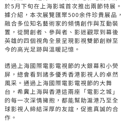
於
5
月下旬在上海影城首次推出兩節特展。
據介紹，本次展覽匯聚
500
余件珍貴展品，
融合多位知名藝術家的傾情創作與互動裝
置，從開創者、參與者、影迷觀眾到幕後
英雄的四個視角全景呈現影視雙節創辦至
今的高光足跡與溫暖記憶。
透過上海國際電影電視節的大銀幕和小熒
屏，總會看到諸多優秀香港影視人的卓然
風采。通過上海國際電影電視節的大舞
台，希冀上海與香港這兩座
「
電影之城
」
的每一次深情擁抱，都能幫助滬港乃至全
球影視人締結深厚的友誼，促進真誠的合
作。