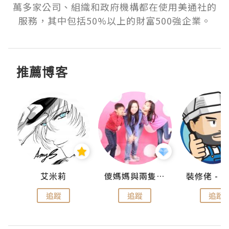
萬多家公司、組織和政府機構都在使用美通社的
服務，其中包括50%以上的財富500強企業。
推薦博客
點滴
艾米莉
儍媽媽與兩隻小魔怪之家
追蹤
追蹤
追蹤