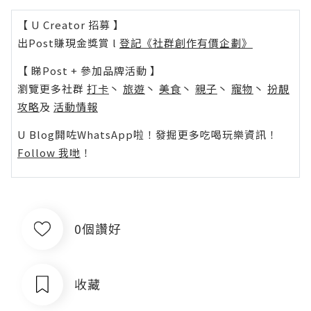
【 U Creator 招募 】
出Post賺現金獎賞 l
登記《社群創作有價企劃》
【 睇Post + 參加品牌活動 】
瀏覽更多社群
打卡
丶
旅遊
丶
美食
丶
親子
丶
寵物
丶
扮靚
攻略
及
活動情報
U Blog開咗WhatsApp啦！發掘更多吃喝玩樂資訊！
Follow 我哋
！
0個讚好
收藏