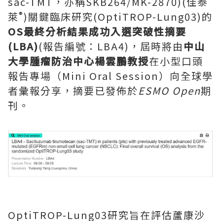
sac-TMT，亦稱SKB264/MK-2870)(佳泰
®
萊
)關鍵臨床研究(OptiTROP-Lung03)的
OS最終分析結果成功入選突破性摘要
(LBA)
(報告編號：LBA4)，屆時將由
中山
大學腫瘤防治中心楊雲鵬教授
在小型口頭
報告專場（Mini Oral Session）向全球學
者彙報分享，摘要已發佈於
ESMO Open
期
刊。
OptiTROP-Lung03研究旨在評估蘆康沙