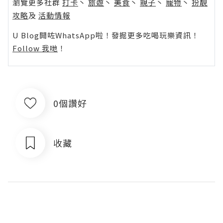
瀏覽更多社群
打卡
丶
旅遊
丶
美食
丶
親子
丶
寵物
丶
扮靚
攻略
及
活動情報
U Blog開咗WhatsApp啦！發掘更多吃喝玩樂資訊！
Follow 我哋
！
0個讚好
收藏