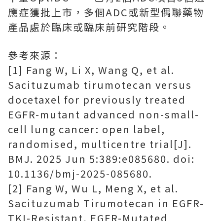
應症獲批上市，多個ADC或新型偶聯藥物
產品處於臨床或臨床前研究階段。
參考來源：
[1] Fang W, Li X, Wang Q, et al.
Sacituzumab tirumotecan versus
docetaxel for previously treated
EGFR-mutant advanced non-small-
cell lung cancer: open label,
randomised, multicentre trial[J].
BMJ. 2025 Jun 5:389:e085680. doi:
10.1136/bmj-2025-085680.
[2] Fang W, Wu L, Meng X, et al.
Sacituzumab Tirumotecan in EGFR-
TKI-Resistant, EGFR-Mutated