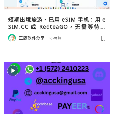
短期出境旅游、已用 eSIM 手机：用 e
SIM.CC 或 RedteaGO，无需等待收
货。需要“当地号码 + 通话短信”（如
正版软件分享
1小時前
打车、外卖、客户联络）：优先 Redt
eaGO（明确提供通话短信套餐）。长