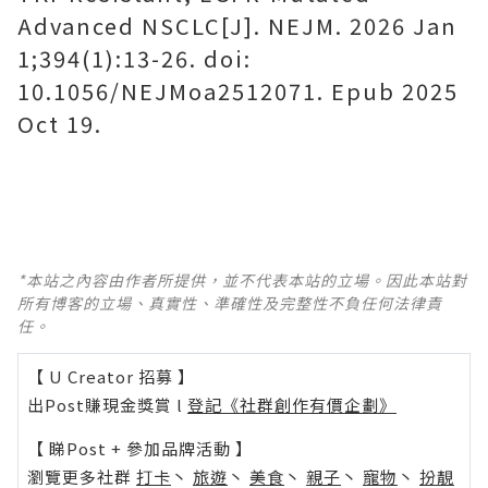
Advanced NSCLC[J]. NEJM. 2026 Jan
1;394(1):13-26. doi:
10.1056/NEJMoa2512071. Epub 2025
Oct 19.
*本站之內容由作者所提供，並不代表本站的立場。因此本站對
所有博客的立場、真實性、準確性及完整性不負任何法律責
任。
【 U Creator 招募 】
出Post賺現金獎賞 l
登記《社群創作有價企劃》
【 睇Post + 參加品牌活動 】
瀏覽更多社群
打卡
丶
旅遊
丶
美食
丶
親子
丶
寵物
丶
扮靚