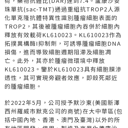
荷，藥物抗體比(DAR)達到7.4。蘆康沙妥
珠單抗(sac-TMT)通過重組抗TROP2人源
化單克隆抗體特異性識別腫瘤細胞表面的
TROP2，其後被腫瘤細胞內吞併於細胞內
釋放有效載荷KL610023。KL610023作為
拓撲異構酶I抑制劑，可誘導腫瘤細胞DNA
損傷，進而導致細胞週期阻滯及細胞凋
亡。此外，其亦於腫瘤微環境中釋放
KL610023。鑒於KL610023具有細胞膜滲
透性，其可實現旁觀者效應，即殺死鄰近
的腫瘤細胞。
於2022年5月，公司授予默沙東(美國新澤
西州羅威市默克公司的商號)在大中華區(包
括中國內地、香港、澳門及臺灣)以外的所