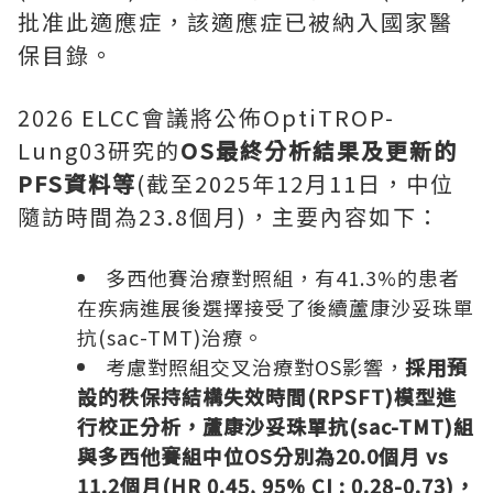
批准此適應症，該適應症已被納入國家醫
保目錄。
2026 ELCC會議將公佈OptiTROP-
Lung03研究的
OS
最終分析結果及更新的
PFS
資料等
(截至2025年12月11日，中位
隨訪時間為23.8個月)，主要內容如下：
多西他賽治療對照組，有41.3%的患者
在疾病進展後選擇接受了後續蘆康沙妥珠單
抗(sac-TMT)治療。
考慮對照組交叉治療對OS影響，
採用預
設的秩保持結構失效時間(RPSFT)模型進
行校正分析，蘆康沙妥珠單抗(sac-TMT)組
與多西他賽組中位OS分別為20.0個月 vs
11.2個月(HR 0.45, 95% CI : 0.28-0.73)，