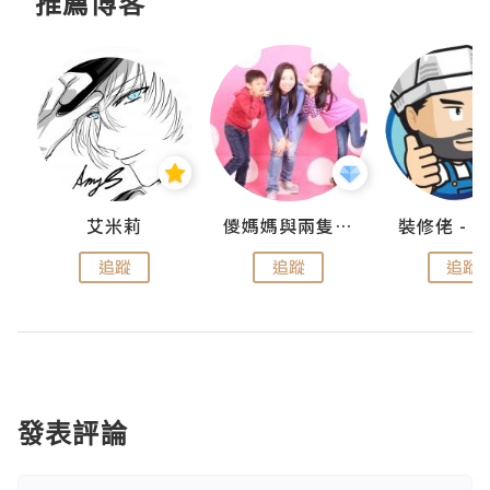
推薦博客
點滴
艾米莉
儍媽媽與兩隻小魔怪之家
追蹤
追蹤
追蹤
發表評論