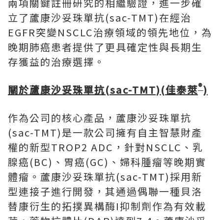
兩項關鍵註冊研究的相繼驗證，進一步確
立了蘆康沙妥珠單抗(sac-TMT)在經治
EGFR突變NSCLC治療領域的領先地位，為
晚期肺癌患者提供了更具確定性與長期生
存獲益的治療選擇。
®
關於蘆康沙妥珠單抗
(sac-TMT)(
佳泰萊
)
作為公司的核心產品，蘆康沙妥珠單抗
(sac-TMT)是一款公司擁有自主智慧財產
權的新型TROP2 ADC，針對NSCLC、乳
腺癌(BC)、胃癌(GC)、婦科腫瘤等晚期實
體瘤。蘆康沙妥珠單抗(sac-TMT)採用新
型連接子進行開發，其通過偶聯一種貝洛
替康衍生的拓撲異構酶I抑制劑作為有效載