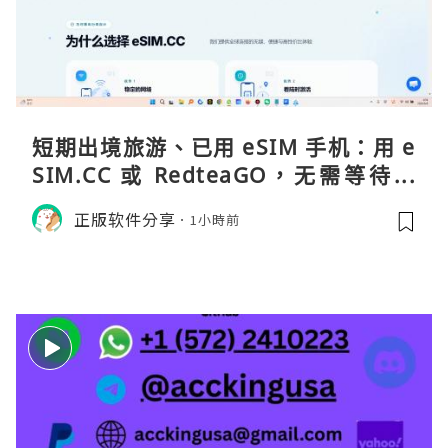
短期出境旅游、已用 eSIM 手机：用 e
SIM.CC 或 RedteaGO，无需等待收
货。需要“当地号码 + 通话短信”（如
正版软件分享
1小時前
打车、外卖、客户联络）：优先 Redt
eaGO（明确提供通话短信套餐）。长