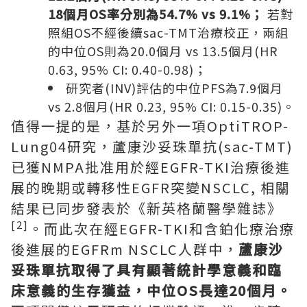
18個月OS率分別為54.7% vs 9.1%；
若對
照組OS不經後續sac-TMT治療校正，兩組
的中位OS則為20.0個月 vs 13.5個月(HR
0.63, 95% CI: 0.40-0.98)；
研究者(INV)評估的中位PFS為7.9個月
vs 2.8個月(HR 0.23, 95% CI: 0.15-0.35)。
值得一提的是，基於另外一項OptiTROP-
Lung04研究，蘆康沙妥珠單抗(sac-TMT)
已獲NMPA批准用於經EGFR-TKI治療後進
展的晚期或轉移性EGFR突變NSCLC, 相關
結果已同步發表於《新英格蘭醫學雜誌》
[2]
。而此次在經EGFR-TKI和含鉑化療治療
後進展的EGFRm NSCLC人群中，
蘆康沙
妥珠單抗取得了具有顯著統計學意義和臨
床意義的生存獲益，中位
OS
長達
20
個月。