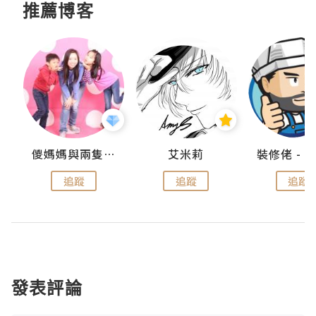
推薦博客
點滴
儍媽媽與兩隻小魔怪之家
艾米莉
追蹤
追蹤
追蹤
發表評論