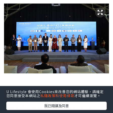
U Lifestyle 會使用Cookies來改善您的網站體驗，請確定
印尼FAST媒體聯盟由Coolita與五洲傳播
您同意接受本網站之
私隱政策和使用條款
才可繼續瀏覽。
中心聯合發起，創始成員包括印尼頭部公
我已閱讀及同意
立及民營電視台：TVRI、Metro TV、