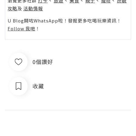
瀏覽更多社群
打卡
丶
旅遊
丶
美食
丶
親子
丶
寵物
丶
扮靚
攻略
及
活動情報
U Blog開咗WhatsApp啦！發掘更多吃喝玩樂資訊！
Follow 我哋
！
0個讚好
收藏