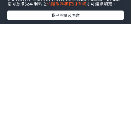
您同意接受本網站之
私隱政策和使用條款
才可繼續瀏覽。
我已閱讀及同意
ISHCMC Class of 2026 achieved an average
score of 34.5 points against a global average
of 30.9, with two students earning the
maximum score of 45 out of 45.
該校文憑通過率達95%，全球平均通過率
為83%。近10%的本屆學生取得40分及以
上的成績。
2026屆畢業生成績概覽
兩名學生斬獲滿分45分
年級平均分34.5分，全球平均分30.9分