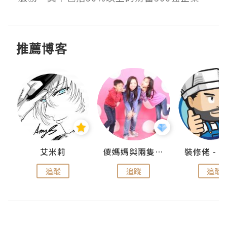
推薦博客
點滴
艾米莉
儍媽媽與兩隻小魔怪之家
追蹤
追蹤
追蹤