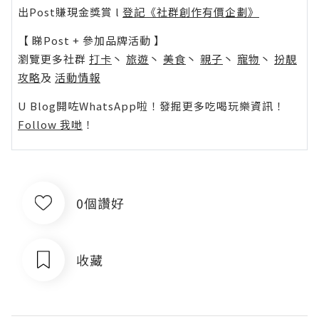
出Post賺現金獎賞 l
登記《社群創作有價企劃》
【 睇Post + 參加品牌活動 】
瀏覽更多社群
打卡
丶
旅遊
丶
美食
丶
親子
丶
寵物
丶
扮靚
攻略
及
活動情報
U Blog開咗WhatsApp啦！發掘更多吃喝玩樂資訊！
Follow 我哋
！
0個讚好
收藏