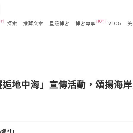
探索
推薦文章
星級博客
博客專享
VLOG
美
「邂逅地中海」宣傳活動，頌揚海
(美通社)