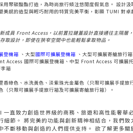
採用聚碳酸酯打造，為時尚旅行傾注悠閒度假氣息。 設計汲
塑美感的造型與輕巧耐用的特質完美平衡，彰顯 TUMI 對
員 Front Access
，以前置拉鏈蓋設計直接通往主隔層
存取設計，即使在狹窄空間中也能輕鬆拿取物品。
展登機箱
、大型
國際可擴展登機箱
、大型可擴展寄艙旅行箱、Fr
nt Access 國際可擴展登機箱、中型 Front Access 可擴
行李箱
里香綠色、水洗黃色、淡紫珠光金屬色（只限可擴展手提旅
色（只限可擴展手提旅行箱及可擴展寄艙旅行箱）。
TUMI 一直致力創造世界級的商務、旅遊和高性能奢
行細節。 將完美的功能與創新精神相結合，我們致
不斷移動與創造的人們提供支持。 欲了解更多關於 