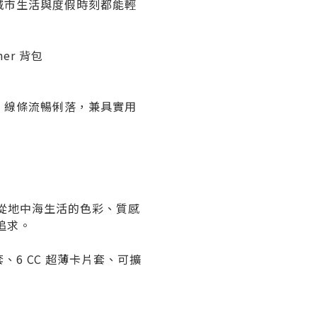
城市生活與度假時刻都能輕
er 背包
敞，線條流暢俐落，兼具實用
從地中海生活的色彩、質感
追求。
、6 CC 超薄卡片套、可擴