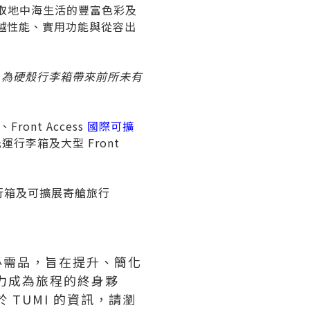
取地中海生活的豐富色彩及
卓越性能、實用功能與從容出
，為硬殼行李箱帶來前所未有
ont Access
國際可擴
展托運行李箱及大型 Front
行箱及可擴展寄艙旅行
華必需品，旨在提升、簡化
力成為旅程的終身夥
TUMI 的資訊，請瀏