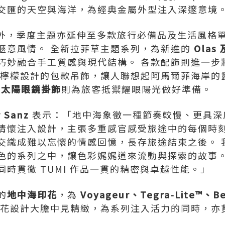
交匯的天空與海洋，為經典金屬外型注入深邃意境
外，季度主題亦延伸至多款旅行必備品及生活風格
愜意風情。 全新拉菲草主題系列，為新進的
Olas
巧妙融合手工質感與現代結構。 各款配飾則進一步
及檸檬設計的包款吊飾，讓人聯想起阿馬爾菲海岸的
n
太陽眼鏡掛飾
則為旅客抵禦耀眼陽光做好準備。
r Sanz
表示：「地中海象徵一種節奏較慢、更具深度
情懷注入設計，主張多重感官感受旅途中的每個時刻
交織成難以忘懷的情感回憶，長存旅途結束之後。 
色的系列之中，讓色彩娓娓道來流動與探索的故事。
時貫徹 TUMI 作品一貫的精密與卓越性能。」
的
地中海印花
，為
Voyageur
、Tegra-Lite™
、Be
花設計大膽中見精緻，為系列注入活力的同時，亦貫徹