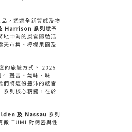
。
單品，透過全新質感及物
及 Harrison
系列
賦予
將地中海的感官體驗活
露天市集、檸檬果園及
的旅遊方式。 2026
。 聲音、氣味、味
我們將這份豐沛的感官
 系列核心精髓，在於
lden
及 Nassau
系列
 TUMI 對精密與性