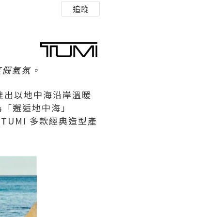
追蹤
度假氣氛。
I 推出以地中海沿岸溫暖
為「邂逅地中海」
入 TUMI 多款經典造型產