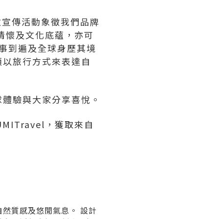
次宣傳活動象徵我們品牌
情懷及文化底蘊，亦可
敘事到遍及全球身歷其境
頌以旅行方式來表達自
球體驗與大家分享喜悅。
MITravel，獲取來自
然質感及悠閒氣息。 設計