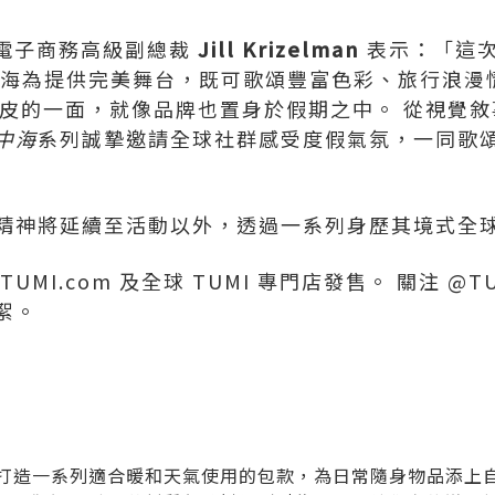
及電子商務高級副總裁
Jill Krizelman
表示：「這
中海為提供完美舞台，既可歌頌豐富色彩、旅行浪漫
鬆俏皮的一面，就像品牌也置身於假期之中。 從視覺
中海
系列誠摯邀請全球社群感受度假氣氛，一同歌
精神將延續至活動以外，透過一系列身歷其境式全
MI.com 及全球 TUMI 專門店發售。 關注 @TU
絮。
打造一系列適合暖和天氣使用的包款，為日常隨身物品添上自