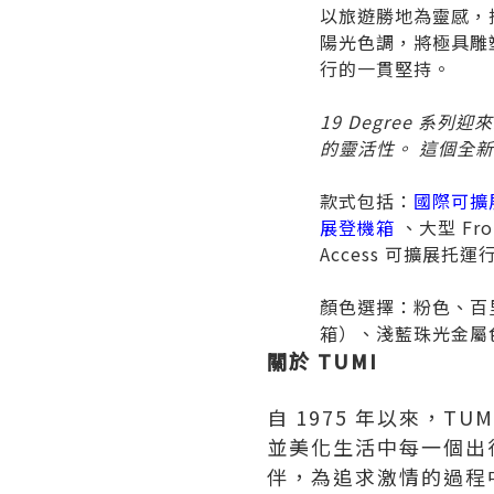
以旅遊勝地為靈感，
陽光色調，將極具雕
行的一貫堅持。
19 Degree
系列迎來新成
的靈活性。
這個全新
款式包括：
國際可擴
展登機箱
、大型 Fro
Access 可擴展托運
顏色選擇：粉色、百
箱）、淺藍珠光金屬
關於 TUMI
自 1975 年以來，
並美化生活中每一個出
伴，為追求激情的過程中