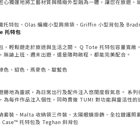
匠心獨運地將工藝材質與精緻外型融為一體，讓您在旅遊、
織托特包、Olas 編織小型肩揹袋、Griffin 小型背包及 Bradn
te
托特包
，輕鬆遊走於旅途與生活之間。 Q Tote 托特包容量寬
，無論上班、週末出遊，還是隨時啟程，都能完美配合。
綠色、貂色、燕麥色、靛藍色
遊勝地為靈感，為日常出行及配件注入悠閒度假氣息。 系列
，為每件作品注入個性，同時貫徹 TUMI 對功能與靈活性的
套裝、Malta 收納袋三件裝、太陽眼鏡掛飾、全拉鏈護照套
 Case™ 托特包及 Teghan 斜背包