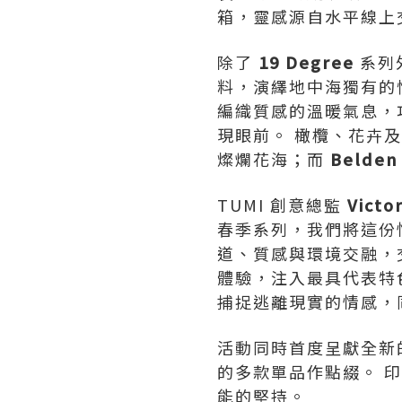
箱，靈感源自水平線上
除了
19 Degree
系列
料，演繹地中海獨有的
編織質感的溫暖氣息，
現眼前。 橄欖、花卉
燦爛花海；而
Belde
TUMI 創意總監
Victo
春季系列，我們將這份
道、質感與環境交融，
體驗，注入最具代表特
捕捉逃離現實的情感，同
活動同時首度呈獻全新
的多款單品作點綴。 印
能的堅持。