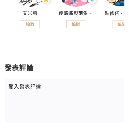
點滴
艾米莉
儍媽媽與兩隻小魔怪之家
追蹤
追蹤
追蹤
發表評論
登入
發表評論