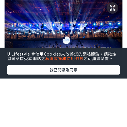
U Lifestyle 會使用Cookies來改善您的網站體驗，請確定
您同意接受本網站之
私隱政策和使用條款
才可繼續瀏覽。
我已閱讀及同意
ISHCMC Class of 2026 achieved an average
score of 34.5 points against a global average
of 30.9, with two students earning the
maximum score of 45 out of 45.
該校文憑通過率達95%，全球平均通過率