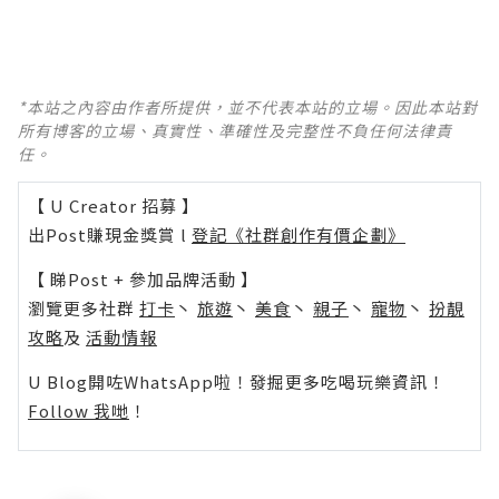
*本站之內容由作者所提供，並不代表本站的立場。因此本站對
所有博客的立場、真實性、準確性及完整性不負任何法律責
任。
【 U Creator 招募 】
出Post賺現金獎賞 l
登記《社群創作有價企劃》
【 睇Post + 參加品牌活動 】
瀏覽更多社群
打卡
丶
旅遊
丶
美食
丶
親子
丶
寵物
丶
扮靚
攻略
及
活動情報
U Blog開咗WhatsApp啦！發掘更多吃喝玩樂資訊！
Follow 我哋
！