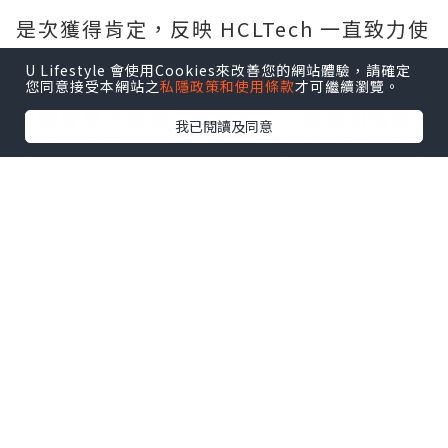
是次獲得肯定，反映 HCLTech 一直致力使
業務與聯合國全球契約及可持續發展目標
U Lifestyle 會使用Cookies來改善您的網站體驗，請確定
接軌。在 2026 財政年度，HCLTech 在水
您同意接受本網站之
私隱政策和使用條款
才可繼續瀏覽。
資源管理方面樹立新標杆，水資源回補量
我已閱讀及同意
達耗水量的 51 倍；旗下所有自有設施亦繼
續維持「零廢物送往堆填區」白金級認證
資格。HCLTech 提前 4 年達成經 SBTi 驗
證的 2030 年減排目標，進一步加快邁向淨
零排放。
HCLTech 全球可持續發展主管 Vipul
Arora 表示：「連續兩年獲 TIME 肯定，
反映我們在將可持續發展進一步融入核心
業務，以及朝著 2040 年淨零排放目標邁進
方面取得的進展。我們將繼續透過創新、