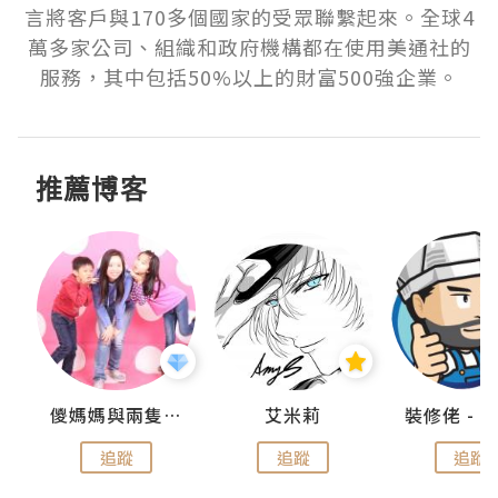
言將客戶與170多個國家的受眾聯繫起來。全球4
萬多家公司、組織和政府機構都在使用美通社的
服務，其中包括50%以上的財富500強企業。
推薦博客
點滴
儍媽媽與兩隻小魔怪之家
艾米莉
追蹤
追蹤
追蹤