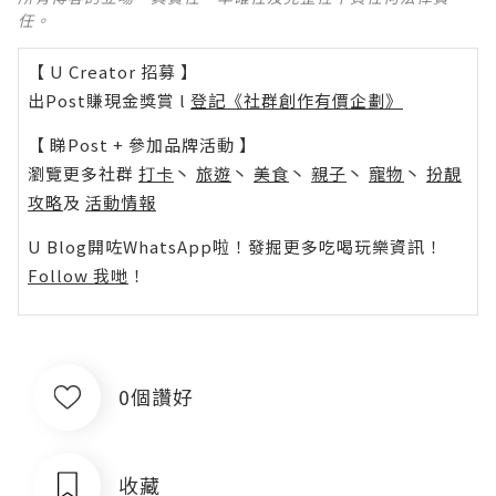
任。
【 U Creator 招募 】
出Post賺現金獎賞 l
登記《社群創作有價企劃》
【 睇Post + 參加品牌活動 】
瀏覽更多社群
打卡
丶
旅遊
丶
美食
丶
親子
丶
寵物
丶
扮靚
攻略
及
活動情報
U Blog開咗WhatsApp啦！發掘更多吃喝玩樂資訊！
Follow 我哋
！
0個讚好
收藏