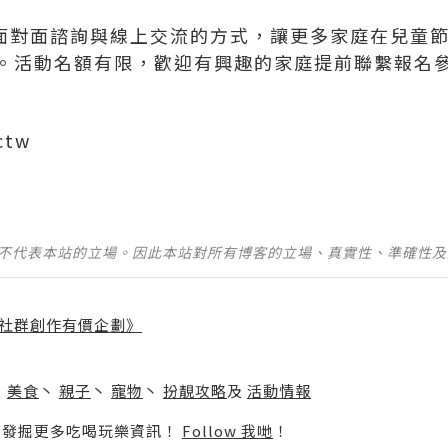
過面對面諮詢與線上交流的方式，讓更多家庭在兒童
。活動名額有限，歡迎有興趣的家庭提前聯繫報名
ctw
並不代表本站的立場。因此本站對所有博客的立場、真實性、準確性
社群創作有價企劃》
】
丶
美食
丶
親子
丶
寵物
丶
扮靚攻略
及
活動情報
p啦！發掘更多吃喝玩樂資訊！
Follow 我哋
！