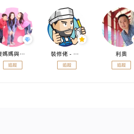
儍媽媽與兩隻小魔怪之家
裝修佬 - 香港一站式網上裝修平台
利奧
追蹤
追蹤
追蹤