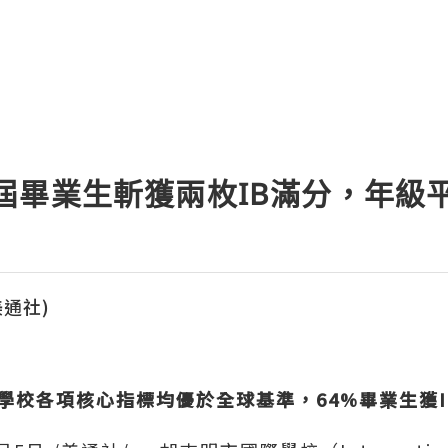
026屆畢業生斬獲兩枚IB滿分，年級平
(美通社)
界學校各項核心指標均優於全球基準，64%畢業生獲