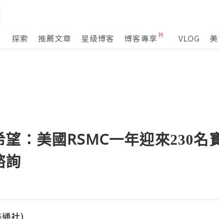
探索
推薦文章
星級博客
博客專享
VLOG
美
望：美國RSMC一年迎來230名
諮詢
(美通社)