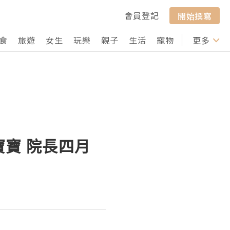
會員登記
開始撰寫
食
旅遊
女生
玩樂
親子
生活
寵物
行山
更多
打卡
寶寶 院長四月