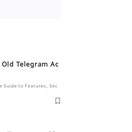
 Old Telegram Ac
e Guide to Features, Sec
t, and Best Practices 💫
ustomer Support 💫💎💲💫
💫💎💲💫🌐✨💎Te