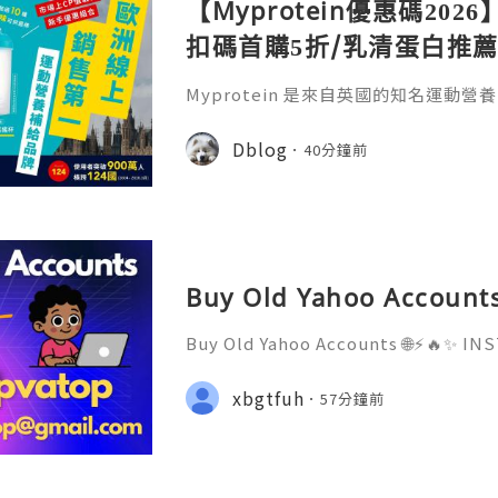
【Myprotein優惠碼2026
扣碼首購5折/乳清蛋白推薦
實測攻略
Myprotein 是來自英國的知名運動
食品、蛋白粉、運動補充品及運動裝備
動員，Myprotein 的產品都能滿足不
Dblog
40分鐘前
新Myprotein 優惠碼/Myprote
WGW】全站 45 折 + 滿額好禮6重送！
E4」，即可於首次結帳時使用好友專屬
Buy Old Yahoo Accounts
Buy Old Yahoo Accounts 🌐⚡️🔥✨ 
D ✨🔥⚡️🌐 ⚡️📱💬🚀 Telegram: @getp
sername: @getpvatop ⚡️📧💌📨 Ema
xbgtfuh
57分鐘前
⚡️💜💬🎧 Discord Community: getpv