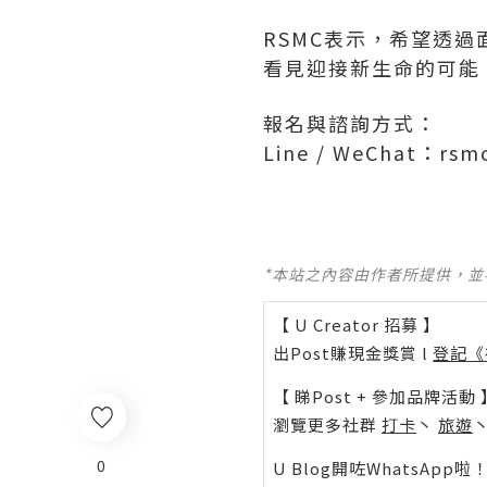
RSMC表示，希望透
看見迎接新生命的可能
報名與諮詢方式：
Line / WeChat：r
sm
*本站之內容由作者所提供，
【 U Creator 招募 】
出Post賺現金獎賞 l
登記《
【 睇Post + 參加品牌活動 
瀏覽更多社群
打卡
丶
旅遊
0
U Blog開咗WhatsAp