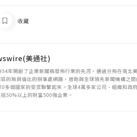
收藏
wswire(美通社)
954年開創了企業新聞稿發佈行業的先河，通過分佈在南北
地區的無與倫比的辦事處網路，借助與全球領先新聞機構之間
70多個國家的受眾聯繫起來。全球4萬多家公司、組織和政
括50%以上的財富500強企業。