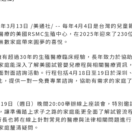
6年3月13日
/美通社/ -- 每年4月4日是台灣的兒
療的美國RSMC生殖中心，在2025年迎來了23
無數家庭帶來圓夢的喜悅。
rari擁有超過30年的生殖醫療臨床經驗，長年致力於
庭能深入了解美國試管嬰兒療程與相關醫療資訊，Dr.
對面諮詢活動。行程包括4月18日至19日於深圳、
台北，提供一對一免費專業諮詢，協助有需求的家庭
月19日（週日）晚間20:00舉辦線上座談會，特別
，讓準備踏上求子之路的家庭能更全面了解試管流
RSMC執行長也將在線上針對常見的醫療與法律相關問題
家庭釐清疑問。