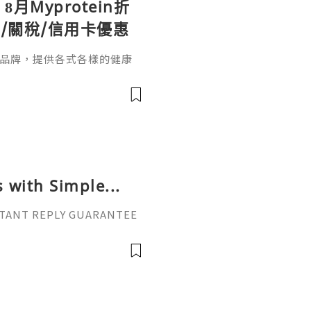
】8月Myprotein折
/關稅/信用卡優惠
營養品牌，提供各式各樣的健康
。無論是健身新手還是專業運
同需求。本文整理2026年8月最
in折扣碼活動，結帳輸入優惠碼【T
註冊時填入邀請碼「JUDY-R1
優惠，首
 with Simple...
INSTANT REPLY GUARANTEE
vatop ⚡️📢👤🔔 Telegram U
il: getpvatop@gmail.com
atop ⚡️🌍🔗💻 Web