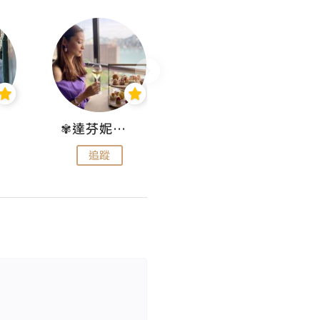
✾達芬妮•愛孩子•愛生活✾
wendysugar享受生活gogogo
追蹤
追蹤