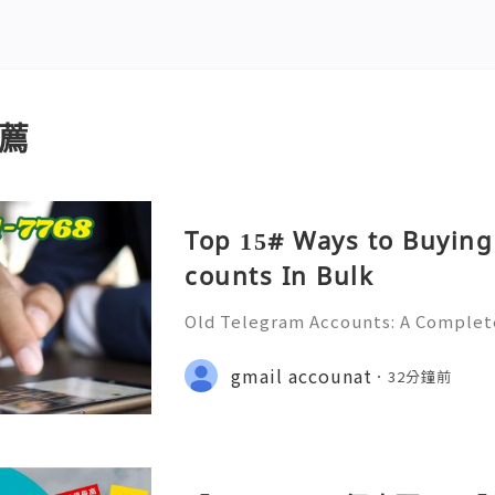
薦
Top 15# Ways to Buying
counts In Bulk
Old Telegram Accounts: A Complet
urity, Privacy, Account Managemen
💎💲💫🌐✨💎Fast & Reliable 24/7 C
gmail accounat
32分鐘前
🌐✨💎WhatsApp :+1 (506) 541-7768 