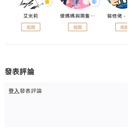
點滴
艾米莉
儍媽媽與兩隻小魔怪之家
追蹤
追蹤
追蹤
發表評論
登入
發表評論