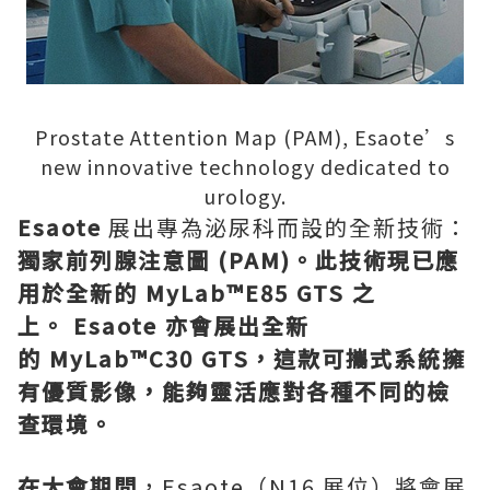
Prostate Attention Map (PAM), Esaote’s
new innovative technology dedicated to
urology.
Esaote
展出專為泌尿科而設的全新技術：
獨家前列腺注意圖
(PAM)
。此技術現已應
用於全新的 MyLab™E85 GTS
之
上。 Esaote
亦會展出全新
的 MyLab™C30 GTS
，這款可攜式系統擁
有優質影像，能
夠
靈活應對各種不同的檢
查
環境。
在大會期間
，Esaote（N16 展位）將會展