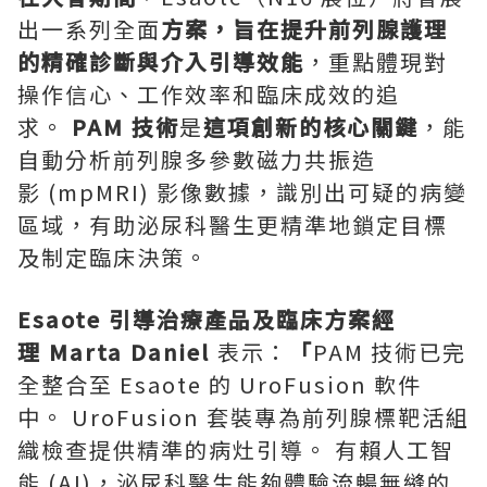
出一系列全面
方案，旨在提升前列腺護理
的精確診斷與介入引導效能
，重點體現對
操作信心、工作效率和臨床成效的追
求。
PAM
技術
是
這項創新的核心關鍵
，能
自動分析前列腺多參數磁力共振造
影 (mpMRI) 影像數據，識別出可疑的病變
區域，有助泌尿科醫生更精準地鎖定目標
及制定臨床決策。
Esaote
引導治療產品及臨床方案經
理 Marta Daniel
表示：
「
PAM 技術已完
全整合至 Esaote 的 UroFusion 軟件
中。 UroFusion 套裝專為前列腺標靶活組
織檢查提供精準的病灶引導。 有賴人工智
能 (AI)，泌尿科醫生能夠體驗流暢無縫的