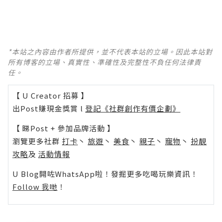
*本站之內容由作者所提供，並不代表本站的立場。因此本站對
所有博客的立場、真實性、準確性及完整性不負任何法律責
任。
【 U Creator 招募 】
出Post賺現金獎賞 l
登記《社群創作有價企劃》
【 睇Post + 參加品牌活動 】
瀏覽更多社群
打卡
丶
旅遊
丶
美食
丶
親子
丶
寵物
丶
扮靚
攻略
及
活動情報
U Blog開咗WhatsApp啦！發掘更多吃喝玩樂資訊！
Follow 我哋
！