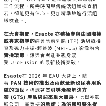
工作流程，所需時間與傳統活組織檢查相
若，卻能更有信心、更加精準地進行活組
織檢查。」
在大會期間，Esaote
亦積極參與由國際權
威專家指導的
經會陰前列腺 (TP) 活組織檢
查及磁力共振-超聲波 (MRI-US) 影像融合
實操環節
，讓與會者能夠親身感
受 UroFusion 的最新技術突破。
Esaote
在 2026 年 EAU 大會上，隨
著
PAM
技術的推出及兩款全新泌尿專用系
統的面世，
標誌著
其引導治療解決方
案
(GTS)
產品線迎來重大擴展
。此舉亦彰
顯公司一貫秉持
的承諾：為泌尿科醫生提