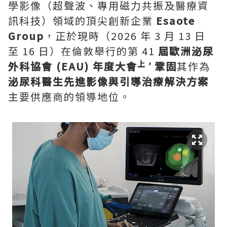
學影像（超聲波、專用磁力共振及醫療資
訊科技）領域的頂尖創新企業
Esaote
Group
，正於現時（2026 年 3 月 13 日
至 16 日）在倫敦舉行的第 41
屆歐洲泌尿
上，
外科協會 (EAU)
年度大會
鞏固
其作為
泌尿科醫生先進影像與引導治療解決方案
主要供應商的領導地位。