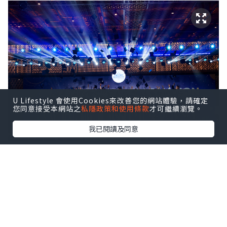
U Lifestyle 會使用Cookies來改善您的網站體驗，請確定
您同意接受本網站之
私隱政策和使用條款
才可繼續瀏覽。
我已閱讀及同意
ISHCMC Class of 2026 achieved an average
score of 34.5 points against a global average
of 30.9, with two students earning the
maximum score of 45 out of 45.
該校文憑通過率達95%，全球平均通過率