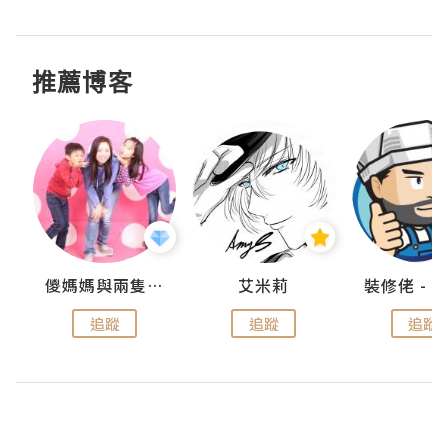
推薦博客
點滴
儍媽媽與兩隻小魔怪之家
艾米莉
追蹤
追蹤
追蹤