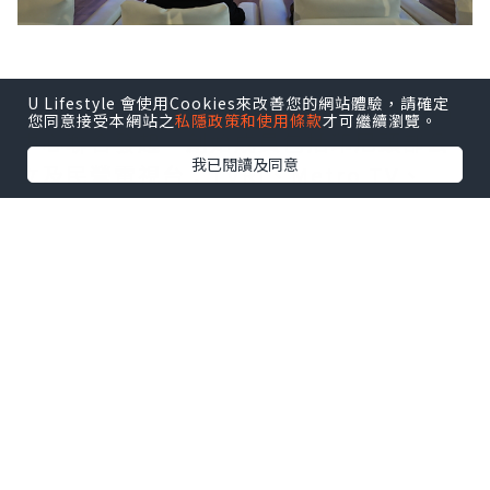
U Lifestyle 會使用Cookies來改善您的網站體驗，請確定
印尼FAST媒體聯盟由Coolita與五洲傳播
您同意接受本網站之
私隱政策和使用條款
才可繼續瀏覽。
中心聯合發起，創始成員包括印尼頭部公
我已閱讀及同意
立及民營電視台：TVRI、Metro TV、
GARUDA TV、BTV、Jawa Pos
Multimedia和JAKTV；騰訊雲為聯盟技
術合作夥伴。
FAST模式融合傳統線性電視的觀看體驗與
互聯網傳輸技術，依托廣告實現流媒體播
放。全球範圍內，各大廣電機構正紛紛借
助FAST渠道擴大頻道覆蓋，向聯網電視用
戶輸送本土內容，並搭建全新數字化內容