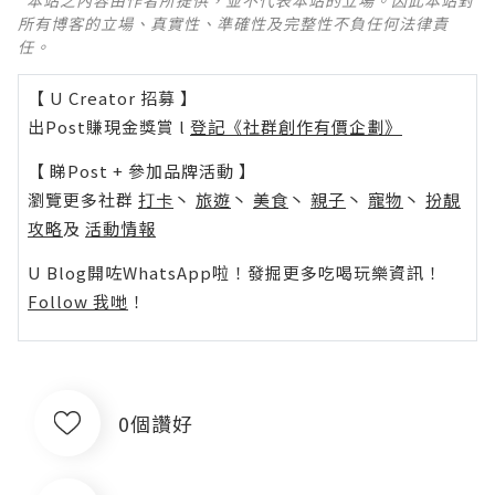
*本站之內容由作者所提供，並不代表本站的立場。因此本站對
所有博客的立場、真實性、準確性及完整性不負任何法律責
任。
【 U Creator 招募 】
出Post賺現金獎賞 l
登記《社群創作有價企劃》
【 睇Post + 參加品牌活動 】
瀏覽更多社群
打卡
丶
旅遊
丶
美食
丶
親子
丶
寵物
丶
扮靚
攻略
及
活動情報
U Blog開咗WhatsApp啦！發掘更多吃喝玩樂資訊！
Follow 我哋
！
0個讚好