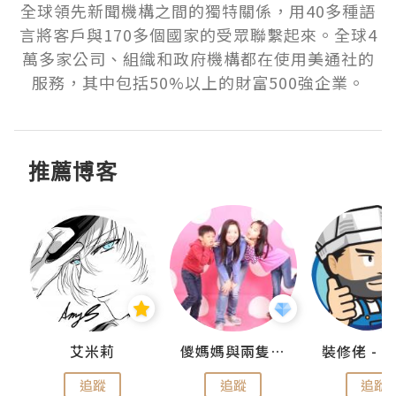
全球領先新聞機構之間的獨特關係，用40多種語
言將客戶與170多個國家的受眾聯繫起來。全球4
萬多家公司、組織和政府機構都在使用美通社的
服務，其中包括50%以上的財富500強企業。
推薦博客
點滴
艾米莉
儍媽媽與兩隻小魔怪之家
追蹤
追蹤
追蹤