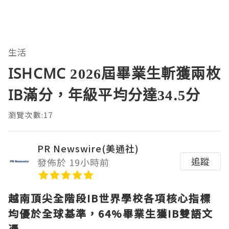
生活
ISHCMC 2026屆畢業生斬獲兩枚
IB滿分，年級平均分達34.5分
瀏覽次數:17
PR Newswire(美通社)
追蹤
發佈於 19小時前
越南頂尖全階段
IB世界學校各項核心指標
均優於全球基準，64%畢業生獲IB雙語文
憑