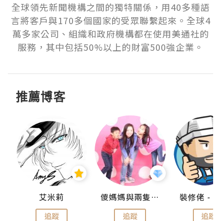
全球領先新聞機構之間的獨特關係，用40多種語
言將客戶與170多個國家的受眾聯繫起來。全球4
萬多家公司、組織和政府機構都在使用美通社的
服務，其中包括50%以上的財富500強企業。
推薦博客
點滴
艾米莉
儍媽媽與兩隻小魔怪之家
追蹤
追蹤
追蹤