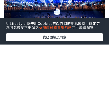
U Lifestyle 會使用Cookies來改善您的網站體驗，請確定
您同意接受本網站之
私隱政策和使用條款
才可繼續瀏覽。
我已閱讀及同意
ISHCMC Class of 2026 achieved an average
score of 34.5 points against a global average
of 30.9, with two students earning the
maximum score of 45 out of 45.
該校文憑通過率達95%，全球平均通過率
為83%。近10%的本屆學生取得40分及以
上的成績。