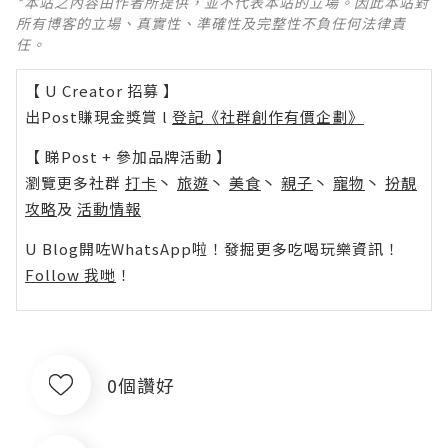
*本站之內容由作者所提供，並不代表本站的立場。因此本站對
所有博客的立場、真實性、準確性及完整性不負任何法律責
任。
【 U Creator 招募 】
出Post賺現金獎賞 l
登記《社群創作有價企劃》
【 睇Post + 參加品牌活動 】
瀏覽更多社群
打卡
丶
旅遊
丶
美食
丶
親子
丶
寵物
丶
扮靚
攻略
及
活動情報
U Blog開咗WhatsApp啦！發掘更多吃喝玩樂資訊！
Follow 我哋
！
0個讚好