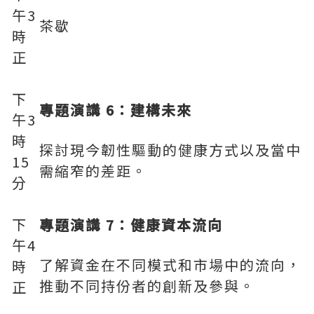
午3
茶歇
時
正
下
專題演講 6：建構未來
午3
時
探討現今韌性驅動的健康方式以及當中
15
需縮窄的差距。
分
下
專題演講 7：健康資本流向
午4
了解資金在不同模式和市場中的流向，
時
推動不同持份者的創新及參與。
正