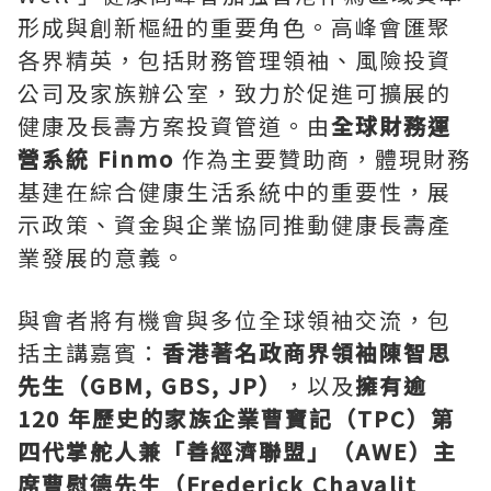
形成與創新樞紐的重要角色。高峰會匯聚
各界精英，包括財務管理領袖、風險投資
公司及家族辦公室，致力於促進可擴展的
健康及長壽方案投資管道。由
全球財務運
營系統 Finmo
作為主要贊助商，體現財務
基建在綜合健康生活系統中的重要性，展
示政策、資金與企業協同推動健康長壽產
業發展的意義。
與會者將有機會與多位全球領袖交流，包
括主講嘉賓：
香港著名政商界
領袖陳智思
先生（GBM, GBS, JP）
，以及
擁有逾
120 年歷史的家族企業曹寶記（TPC）第
四代掌舵人兼「善經濟聯盟」（AWE）主
席曹慰德先生（Frederick Chavalit