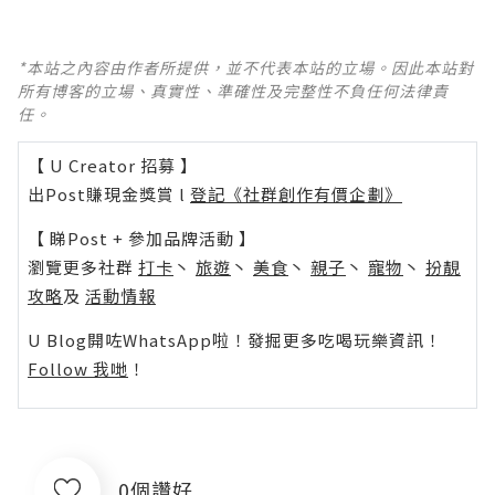
*本站之內容由作者所提供，並不代表本站的立場。因此本站對
所有博客的立場、真實性、準確性及完整性不負任何法律責
任。
【 U Creator 招募 】
出Post賺現金獎賞 l
登記《社群創作有價企劃》
【 睇Post + 參加品牌活動 】
瀏覽更多社群
打卡
丶
旅遊
丶
美食
丶
親子
丶
寵物
丶
扮靚
攻略
及
活動情報
U Blog開咗WhatsApp啦！發掘更多吃喝玩樂資訊！
Follow 我哋
！
0個讚好