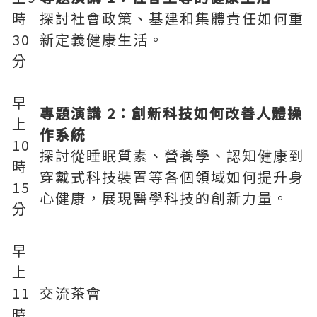
時
探討社會政策、基建和集體責任如何重
30
新定義健康生活。
分
早
專題演講 2：創新科技如何改善人體操
上
作系統
10
探討從睡眠質素、營養學、認知健康到
時
穿戴式科技裝置等各個領域如何提升身
15
心健康，展現醫學科技的創新力量。
分
早
上
11
交流茶會
時