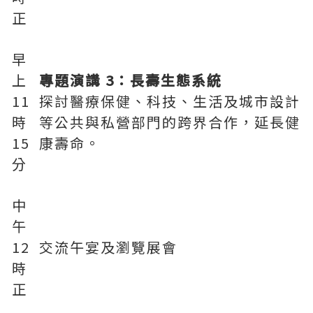
正
早
上
專題演講 3：長壽生態系統
11
探討醫療保健、科技、生活及城市設計
時
等公共與私營部門的跨界合作，延長健
15
康壽命。
分
中
午
12
交流午宴及瀏覽展會
時
正