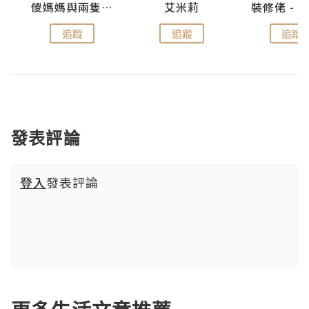
點滴
儍媽媽與兩隻小魔怪之家
艾米莉
追蹤
追蹤
追蹤
發表評論
登入
發表評論