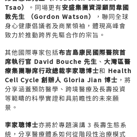
Tsao）
。同場更有
安盛集團資深顧問韋國
敦先生 （Gordon Watson）
，聯同全球
身心健康倡議者及商業領袖，體現高峰會
致力於推動跨界先驅合作的宗旨。
其他國際專家包括
布吉島康民國際醫院首
席執行官
David Bouche
先生
、
大灣區醫
療集團聯席行政總裁李家聰
博士
和
Health
Cell Cycle 創辦人 Gloria Jian 博士
，將
分享涵蓋預防醫學、跨境醫療及長壽投資
等範疇的科學實證和具前瞻性的未來願
景。
李家聰
博士
亦將於專題演講 3 長壽生態系
統，分享醫療體系如何從階段性治療模式