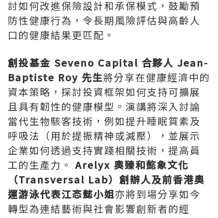
討如何改進保險設計和承保模式，鼓勵預
防性健康行為，令長期風險評估與高齡人
口的健康結果更匹配。
創投基金 Seveno Capital 合夥人 Jean-
Baptiste Roy 先生
將分享在健康經濟中的
資本策略，探討投資框架如何支持可擴展
且具有韌性的健康模型。演講將深入討論
當代生物駭客技術，例如提升睡眠質素及
呼吸法（用於提振精神或減壓），並展示
企業如何透過支持實踐相關技術，提高員
工的生產力。
Arelyx
奧臻和㦤象文化
（
Transversal Lab
）創辦人及前香港奧
運游泳代表江忞懿小姐
亦將到場分享如今
轉型為連結藝術與社會影響創新者的經