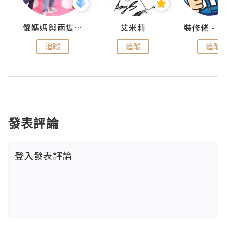
點滴
儍媽媽與兩隻小魔怪之家
艾米莉
追蹤
追蹤
追蹤
發表評論
登入
發表評論