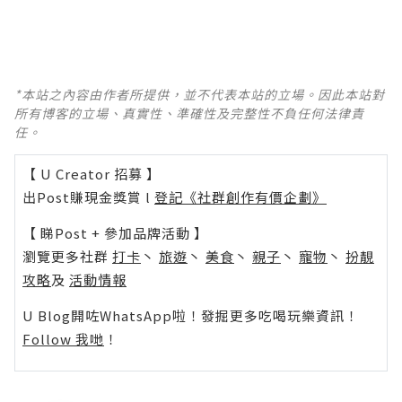
*本站之內容由作者所提供，並不代表本站的立場。因此本站對
所有博客的立場、真實性、準確性及完整性不負任何法律責
任。
【 U Creator 招募 】
出Post賺現金獎賞 l
登記《社群創作有價企劃》
【 睇Post + 參加品牌活動 】
瀏覽更多社群
打卡
丶
旅遊
丶
美食
丶
親子
丶
寵物
丶
扮靚
攻略
及
活動情報
U Blog開咗WhatsApp啦！發掘更多吃喝玩樂資訊！
Follow 我哋
！