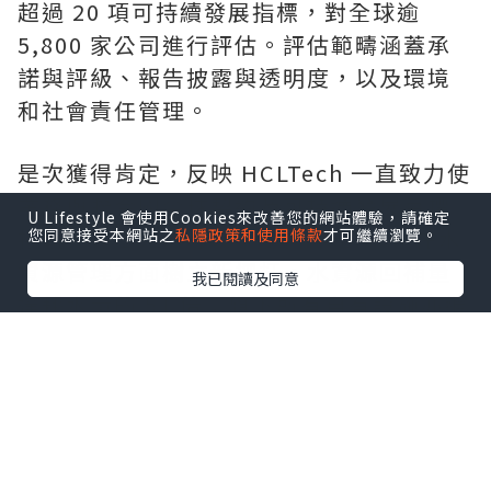
超過 20 項可持續發展指標，對全球逾
5,800 家公司進行評估。評估範疇涵蓋承
諾與評級、報告披露與透明度，以及環境
和社會責任管理。
是次獲得肯定，反映 HCLTech 一直致力使
業務與聯合國全球契約及可持續發展目標
U Lifestyle 會使用Cookies來改善您的網站體驗，請確定
接軌。在 2026 財政年度，HCLTech 在水
您同意接受本網站之
私隱政策和使用條款
才可繼續瀏覽。
資源管理方面樹立新標杆，水資源回補量
我已閱讀及同意
達耗水量的 51 倍；旗下所有自有設施亦繼
續維持「零廢物送往堆填區」白金級認證
資格。HCLTech 提前 4 年達成經 SBTi 驗
證的 2030 年減排目標，進一步加快邁向淨
零排放。