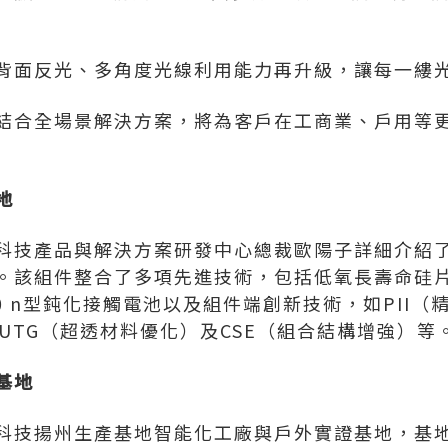
背面反光、多角度光線利用能力再升級，讓每一縷
結合全場景解決方案，將為客戶在工商業、戶用等
地
技產品與解決方案研發中心總裁歐陽子詳細介紹了支撐D
。該組件整合了多項先進技術，包括低氧長壽命硅
+ 5.0 n型鈍化接觸電池以及組件端創新技術，如PII
UTG（超透材料優化）及CSE（組合結構增強）等
基地
科技揚州生產基地智能化工廠與戶外實證基地，基