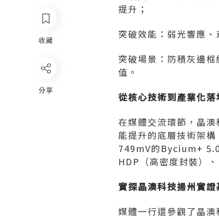
提升；
突破效能：弱光響應、
收藏
突破場景：防積灰邊框
值。
分享
從核心技術到產業化落
在媒體交流環節，晶澳科
能提升的底層技術架構
749mV的Bycium
HDP（高密度封裝）、
實探晶澳科技揚州實證
媒體一行還參觀了晶澳