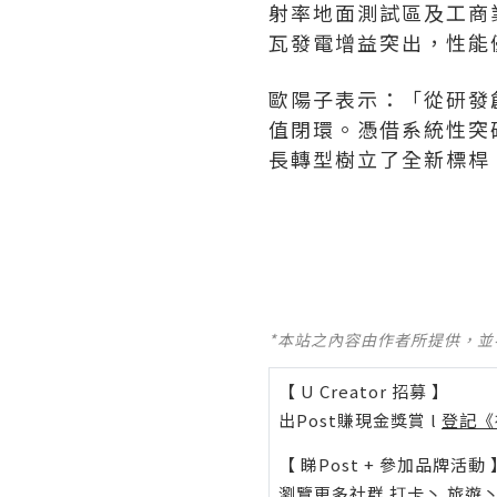
射率地面測試區及工商業
瓦發電增益突出，性能
歐陽子表示：「從研發創
值閉環。憑借系統性突破
長轉型樹立了全新標桿
*本站之內容由作者所提供，
【 U Creator 招募 】
出Post賺現金獎賞 l
登記《
【 睇Post + 參加品牌活動 
瀏覽更多社群
打卡
丶
旅遊