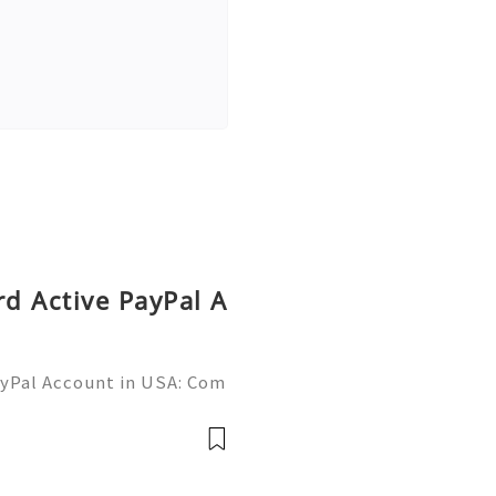
rd Active PayPal A
ayPal Account in USA: Com
Need Assistance? We’re H
mail.com 💎 WhatsApp: +1