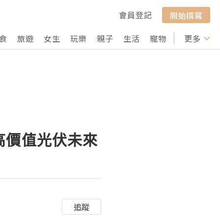
會員登記
開始撰寫
食
旅遊
女生
玩樂
親子
生活
寵物
行山
更多
打卡
義高價值光伏未來
追蹤