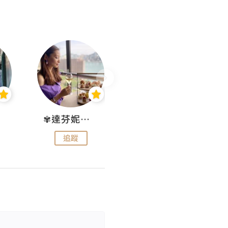
✾達芬妮•愛孩子•愛生活✾
wendysugar享受生活gogogo
追蹤
追蹤