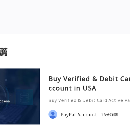
薦
Buy Verified & Debit Ca
ccount in USA
Buy Verified & Debit Card Active P
plete Security & Setup Guide 💬 
ere 24/7! 📧 Email: usamarketit@g
PayPal Account
18分鐘前
(772)563-8300 🚀 Telegram: @usam