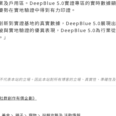
及戶用區。DeepBlue 5.0實證專區的實時數
優勢在實地驗證中得到有力印證。
新到實證基地的真實數據，DeepBlue 5.0展
與實地驗證的優異表現，DeepBlue 5.0為行
。」
並不代表本站的立場。因此本站對所有博客的立場、真實性、準確性
社群創作有價企劃》
】
丶
美食
丶
親子
丶
寵物
丶
扮靚攻略
及
活動情報