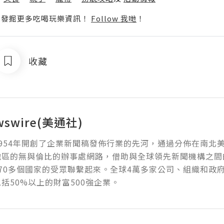
p啦！發掘更多吃喝玩樂資訊！
Follow 我哋
！
收藏
wswire(美通社)
954年開創了企業新聞稿發佈行業的先河，通過分佈在南北
地區的無與倫比的辦事處網路，借助與全球領先新聞機構之間
70多個國家的受眾聯繫起來。全球4萬多家公司、組織和政
括50%以上的財富500強企業。