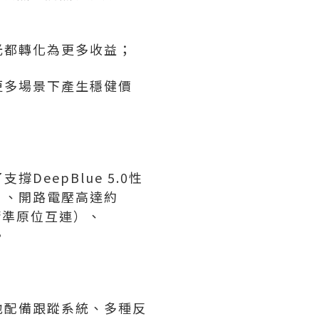
光都轉化為更多收益；
更多場景下產生穩健價
eepBlue 5.0性
片、開路電壓高達約
（精準原位互連）、
。
地配備跟蹤系統、多種反