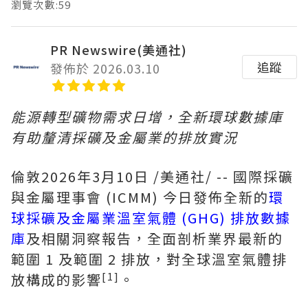
瀏覽次數:59
PR Newswire(美通社)
追蹤
發佈於 2026.03.10
能源轉型礦物需求日增，全新環球數據庫
有助釐清採礦及金屬業的排放實況
倫敦
2026年3月10日
/美通社/ -- 國際採礦
與金屬理事會 (ICMM) 今日發佈全新的
環
球採礦及金屬業溫室氣體 (GHG) 排放數據
庫
及相關洞察報告，全面剖析業界最新的
範圍 1 及範圍 2 排放，對全球溫室氣體排
[1]
放構成的影響
。