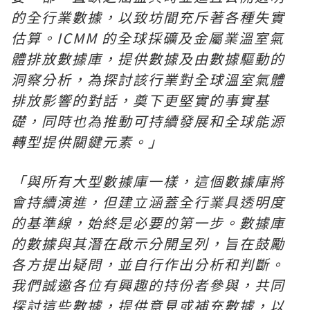
的全行業數據，
以致坊間充斥著各種失實
估算。ICMM 的全球採礦及金屬業溫室氣
體排放數據庫，提供數據及由數據驅動的
洞察分析，為探討該行業對全球溫室氣體
排放影響的對話，奠下更堅實的事實基
礎，同時也為推動可持續發展和全球能源
轉型提供關鍵元素。」
「
與所有大型數據庫一樣，這個數據庫將
會持續演進，但建立涵蓋全行業具透明度
的基準線，始終是必要的第一步。數據庫
的數據與其潛在啟示分開呈列，旨在鼓勵
各方提出疑問，並自行作出分析和判斷。
我們誠邀各位有興趣的持份者參與，共同
探討這些數據，
提供意見或補充數據，以