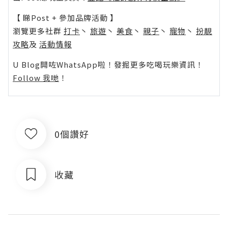
【 睇Post + 參加品牌活動 】
瀏覽更多社群
打卡
丶
旅遊
丶
美食
丶
親子
丶
寵物
丶
扮靚
攻略
及
活動情報
U Blog開咗WhatsApp啦！發掘更多吃喝玩樂資訊！
Follow 我哋
！
0個讚好
收藏