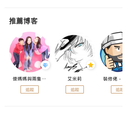
推薦博客
點滴
儍媽媽與兩隻小魔怪之家
艾米莉
追蹤
追蹤
追蹤