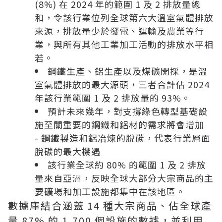
(8%) 在 2024 年的範圍 1 及 2 排放量總
和，令該行業位列全球第六大溫室氣體排放
來源，排放量少於發電、運輸及農業等行
業，與所有其他工業加工活動的排放水平相
若。
鋼鐵生產、鋁生產以及煤礦開採，是溫
室氣體排放的最大源頭，三者合計佔 2024
年該行業範圍 1 及 2 排放量的 93%。
預計未來幾年，對支撐綠色轉型基礎設
施至關重要的鋼鐵和鋁材的需求將會增加
- 鋼鐵製造和鋁冶煉的脫碳，代表行業層面
脫碳的最大機遇
該行業全球約 80% 的範圍 1 及 2 排放
量來自亞洲，反映全球大部分大宗商品的主
要礦場和加工設施都集中在該地區。
數據庫結合涵蓋 14 種大宗商品、佔全球產
量 87% 的 1,700 個設施的數據，並利用