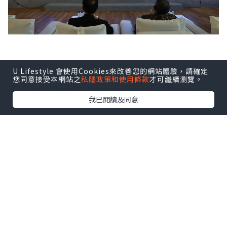
U Lifestyle 會使用Cookies來改善您的網站體驗，請確定
印尼FAST媒體聯盟由Coolita與五洲傳播
您同意接受本網站之
私隱政策和使用條款
才可繼續瀏覽。
中心聯合發起，創始成員包括印尼頭部公
我已閱讀及同意
立及民營電視台：TVRI、Metro TV、
GARUDA TV、BTV、Jawa Pos
Multimedia和JAKTV；騰訊雲為聯盟技
術合作夥伴。
FAST模式融合傳統線性電視的觀看體驗與
互聯網傳輸技術，依托廣告實現流媒體播
放。全球範圍內，各大廣電機構正紛紛借
助FAST渠道擴大頻道覆蓋，向聯網電視用