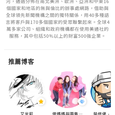
河，通過分佈在南北美洲、歐洲、亞洲和中東16
個國家和地區的無與倫比的辦事處網路，借助與
全球領先新聞機構之間的獨特關係，用40多種語
言將客戶與170多個國家的受眾聯繫起來。全球4
萬多家公司、組織和政府機構都在使用美通社的
服務，其中包括50%以上的財富500強企業。
推薦博客
點滴
艾米莉
儍媽媽與兩隻小魔怪之家