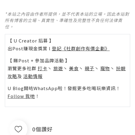
*本站之內容由作者所提供，並不代表本站的立場。因此本站對
所有博客的立場、真實性、準確性及完整性不負任何法律責
任。
【 U Creator 招募 】
出Post賺現金獎賞 l
登記《社群創作有價企劃》
【 睇Post + 參加品牌活動 】
瀏覽更多社群
打卡
丶
旅遊
丶
美食
丶
親子
丶
寵物
丶
扮靚
攻略
及
活動情報
U Blog開咗WhatsApp啦！發掘更多吃喝玩樂資訊！
Follow 我哋
！
0個讚好