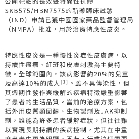
公開靶點的長效雙特異性抗體
SKB575/HBM7575的新藥臨床試驗
（IND）申請已獲中國國家藥品監督管理局
（NMPA）批准，用於治療特應性皮炎。
特應性皮炎是一種慢性炎症性皮膚病，以
持續性瘙癢、紅斑和皮膚刺激為主要特
徵。全球範圍內，該病影響約20%的兒童
[1]
及高達10%的成人
。雖不具傳染性，但
其週期性發作與緩解的疾病特徵嚴重影響
了患者的生活品質。當前的治療方案，包
括外用皮質類固醇、生物製劑及JAK抑制
劑，雖能為許多患者緩解症狀，但往往難
以實現長期持續的疾病控制，尤其在中重
度患者中更為明顯。因此，行業迫切需要