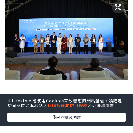
U Lifestyle 會使用Cookies來改善您的網站體驗，請確定
印尼FAST媒體聯盟由Coolita與五洲傳播
您同意接受本網站之
私隱政策和使用條款
才可繼續瀏覽。
中心聯合發起，創始成員包括印尼頭部公
我已閱讀及同意
立及民營電視台：TVRI、Metro TV、
GARUDA TV、BTV、Jawa Pos