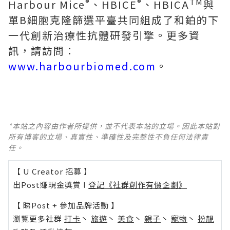
®
®
TM
Harbour Mice
、HBICE
、HBICA
與
單B細胞克隆篩選平臺共同組成了和鉑的下
一代創新治療性抗體研發引擎。更多資
訊，請訪問：
www.harbourbiomed.com
。
*本站之內容由作者所提供，並不代表本站的立場。因此本站對
所有博客的立場、真實性、準確性及完整性不負任何法律責
任。
【 U Creator 招募 】
出Post賺現金獎賞 l
登記《社群創作有價企劃》
【 睇Post + 參加品牌活動 】
瀏覽更多社群
打卡
丶
旅遊
丶
美食
丶
親子
丶
寵物
丶
扮靚