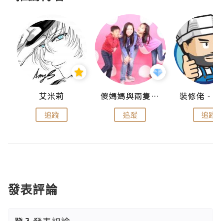
點滴
艾米莉
儍媽媽與兩隻小魔怪之家
追蹤
追蹤
追蹤
發表評論