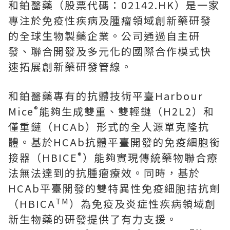
和鉑醫藥（股票代碼：02142.HK）是一家
專注於免疫性疾病及腫瘤領域創新藥研發
的全球生物製藥企業。公司通過自主研
發、聯合開發及多元化的國際合作模式快
速拓展創新藥研發管線。
和鉑醫藥專有的抗體技術平臺Harbour
®
Mice
能夠生成雙重、雙輕鏈（H2L2）和
僅重鏈（HCAb）形式的全人源單克隆抗
體。基於HCAb抗體平臺開發的免疫細胞銜
®
接器（HBICE
）能夠實現傳統藥物聯合療
法無法達到的抗腫瘤療效。同時，基於
HCAb平臺開發的雙特異性免疫細胞拮抗劑
TM
（HBICA
）為免疫及炎症性疾病領域創
新生物藥的研發提供了有力支援。