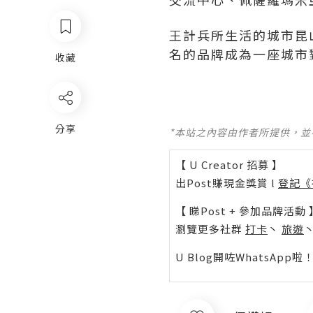
王計兵所生活的城市昆
名的品牌成為一座城市
收藏
分享
*本站之內容由作者所提供，
【 U Creator 招募 】
出Post賺現金獎賞 l
登記《
【 睇Post + 參加品牌活動 
瀏覽更多社群
打卡
丶
旅遊
U Blog開咗WhatsAp