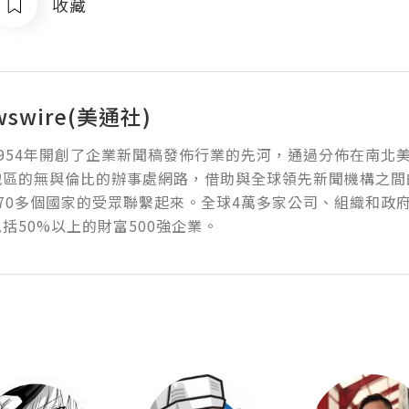
收藏
wswire(美通社)
954年開創了企業新聞稿發佈行業的先河，通過分佈在南北
地區的無與倫比的辦事處網路，借助與全球領先新聞機構之間
70多個國家的受眾聯繫起來。全球4萬多家公司、組織和政
括50%以上的財富500強企業。