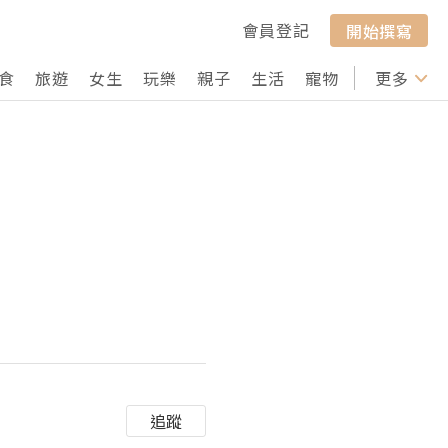
會員登記
開始撰寫
食
旅遊
女生
玩樂
親子
生活
寵物
行山
更多
打卡
追蹤