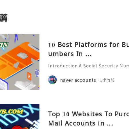
薦
10 Best Platforms for B
umbers In ...
Introduction A Social Security Num
e-digit identification number used
official identification, employment
naver accounts
1小時前
overnment-related pur
Top 10 Websites To Pur
Mail Accounts in ...