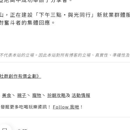
山，正在建設「下午三點•與光同行」新就業群體
對奮斗者的集體回應。
並不代表本站的立場。因此本站對所有博客的立場、真實性、準確性
社群創作有價企劃》
】
丶
美食
丶
親子
丶
寵物
丶
扮靚攻略
及
活動情報
p啦！發掘更多吃喝玩樂資訊！
Follow 我哋
！