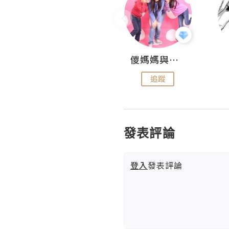
Hahakelly的生活點滴
儍媽媽與兩隻小魔怪之家
追蹤
追蹤
發表評論
登入
發表評論