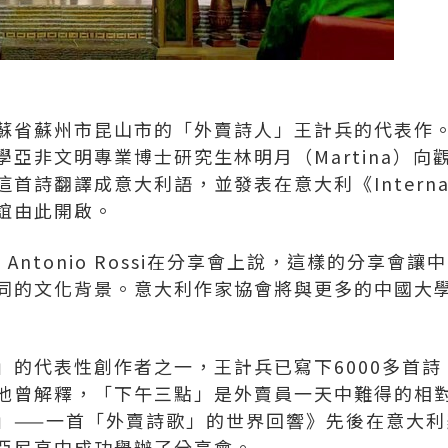
蘇省蘇州市昆山市的「外賣詩人」王計兵的代表作
亞非文明專業博士研究生林明月（Martina）向
首詩翻譯成意大利語，並發表在意大利《Internaz
誼由此開啟。
e Antonio Rossi在分享會上說，這樣的分享
同的文化背景。意大利作家協會將與更多的中國大
」的代表性創作者之一，王計兵已寫下6000多首
他曾解釋，「下午三點」是外賣員一天中難得的相對
」——一首「外賣詩歌」的世界回響》先後在意大利
亞尼高中成功舉辦了分享會。