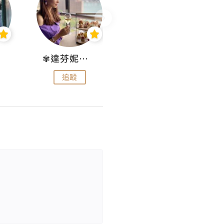
✾達芬妮•愛孩子•愛生活✾
wendysugar享受生活gogogo
追蹤
追蹤