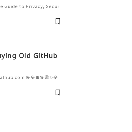
e Guide to Privacy, Secur
6) 💫💎💲💫🌐✨💎Fast & Re
💲💫🌐✨💎WhatsApp :+1 (5
m: @usadig
Buying Old GitHub
talhub.com 💫💎💲💫🌐✨💎
pport 💫💎💲💫🌐✨💎WhatsA
💎Telegram: @usadigitalhu
hub 💫💎💲💫🌐✨💎Email:us