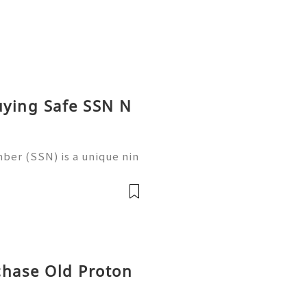
uying Safe SSN N
ber (SSN) is a unique nin
 in the United States for
 records, taxation, and g
chase Old Proton