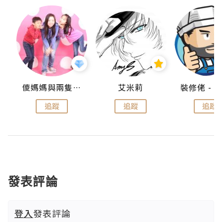
點滴
儍媽媽與兩隻小魔怪之家
艾米莉
追蹤
追蹤
追蹤
發表評論
登入
發表評論