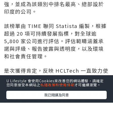
強，並成為該類別中排名最高、總部設於
印度的公司。
該榜單由 TIME 聯同 Statista 編製，根據
超過 20 項可持續發展指標，對全球逾
5,800 家公司進行評估。評估範疇涵蓋承
諾與評級、報告披露與透明度，以及環境
和社會責任管理。
是次獲得肯定，反映 HCLTech 一直致力使
業務與聯合國全球契約及可持續發展目標
U Lifestyle 會使用Cookies來改善您的網站體驗，請確定
接軌。在 2026 財政年度，HCLTech 在水
您同意接受本網站之
私隱政策和使用條款
才可繼續瀏覽。
資源管理方面樹立新標杆，水資源回補量
我已閱讀及同意
達耗水量的 51 倍；旗下所有自有設施亦繼
續維持「零廢物送往堆填區」白金級認證