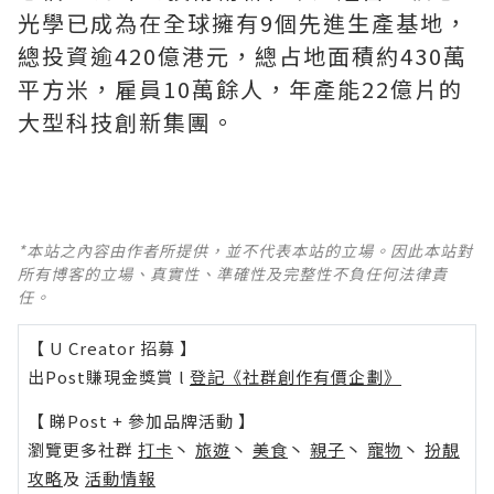
光學已成為在全球擁有9個先進生產基地，
總投資逾420億港元，總占地面積約430萬
平方米，雇員10萬餘人，年產能22億片的
大型科技創新集團。
*本站之內容由作者所提供，並不代表本站的立場。因此本站對
所有博客的立場、真實性、準確性及完整性不負任何法律責
任。
【 U Creator 招募 】
出Post賺現金獎賞 l
登記《社群創作有價企劃》
【 睇Post + 參加品牌活動 】
瀏覽更多社群
打卡
丶
旅遊
丶
美食
丶
親子
丶
寵物
丶
扮靚
攻略
及
活動情報