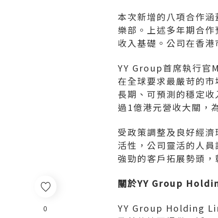
本次新增的八項合作涵
樂部。上述多年期合作
收入基礎。公司在香港
YY Group
首席執行官M
在全球要求最嚴苛的市
長期、可預測的穩定收
過1億港元營收大關，
受政策調整及良好經濟
活性，公司靈活的人員調
強勁的客戶拓展勢頭，
關於
YY Group Holdi
YY Group Holding L
0