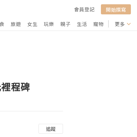
會員登記
開始撰寫
食
旅遊
女生
玩樂
親子
生活
寵物
行山
更多
打卡
元裡程碑
追蹤