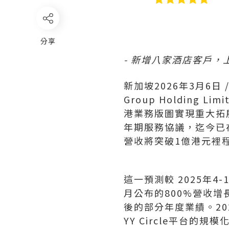
分享
-
新增八家酒店客戶，上
新加坡
2026年3月6日
Group Holding Limi
港業務版圖實現重大拓展
年期服務協議，迄今已
營收將突破1億港元裡
這一預測較 2025年4-
月公布的800%營收增
後的部分年度業績。2
YY Circle平台的規