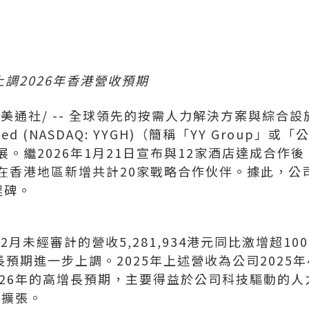
調2026年香港營收預期
/美通社/ -- 全球領先的按需人力解決方案與綜合設施
ted (NASDAQ: YYGH)
（簡稱「YY Group」或「
。繼2026年1月21日宣布與12家酒店達成合作
在香港地區新增共計20家戰略合作伙伴。據此，公司
程碑。
12月未經審計的營收5,281,934港元同比激增超10
長預期進一步上調。2025年上述營收為公司2025
026年的高增長預期，主要得益於公司科技驅動的
模化擴張。