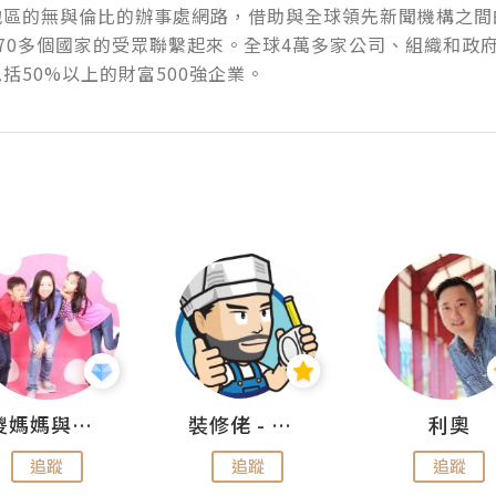
地區的無與倫比的辦事處網路，借助與全球領先新聞機構之間
70多個國家的受眾聯繫起來。全球4萬多家公司、組織和政
括50%以上的財富500強企業。
儍媽媽與兩隻小魔怪之家
裝修佬 - 香港一站式網上裝修平台
利奧
追蹤
追蹤
追蹤