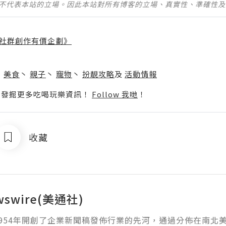
並不代表本站的立場。因此本站對所有博客的立場、真實性、準確性
社群創作有價企劃》
】
丶
美食
丶
親子
丶
寵物
丶
扮靚攻略
及
活動情報
p啦！發掘更多吃喝玩樂資訊！
Follow 我哋
！
收藏
wswire(美通社)
954年開創了企業新聞稿發佈行業的先河，通過分佈在南北