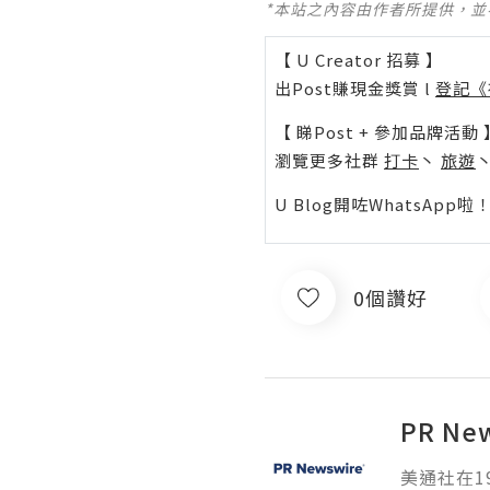
*本站之內容由作者所提供，
【 U Creator 招募 】
出Post賺現金獎賞 l
登記《
【 睇Post + 參加品牌活動 
瀏覽更多社群
打卡
丶
旅遊
U Blog開咗WhatsAp
0個讚好
PR Ne
美通社在1