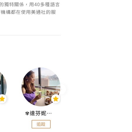
的獨特關係，用40多種語言
府機構都在使用美通社的服
✾達芬妮•愛孩子•愛生活✾
wendysugar享受生活gogogo
追蹤
追蹤