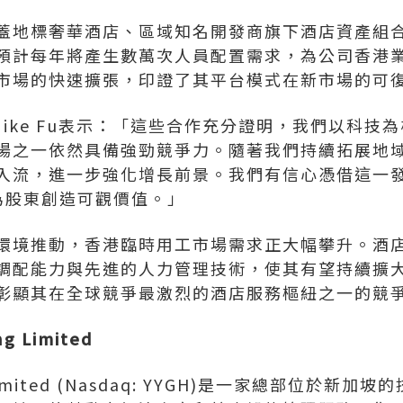
蓋地標奢華酒店、區域知名開發商旗下酒店資產組
預計每年將產生數萬次人員配置需求，為公司香港
市場的快速擴張，印證了其平台模式在新市場的可
ike Fu表示：「這些合作充分證明，我們以科技
場之一依然具備強勁競爭力。隨著我們持續拓展地
入流，進一步強化增長前景。我們有信心憑借這一發
為股東創造可觀價值。」
環境推動，香港臨時用工市場需求正大幅攀升。酒
配能力與先進的人力管理技術，使其有望持續擴大市場
彰顯其在全球競爭最激烈的酒店服務樞紐之一的競
ng Limited
imited (Nasdaq: YYGH)
是一家總部位於新加坡的