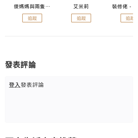
點滴
儍媽媽與兩隻小魔怪之家
艾米莉
追蹤
追蹤
追蹤
發表評論
登入
發表評論