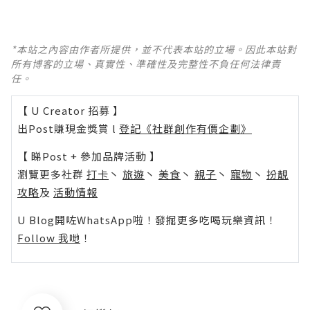
*本站之內容由作者所提供，並不代表本站的立場。因此本站對
所有博客的立場、真實性、準確性及完整性不負任何法律責
任。
【 U Creator 招募 】
出Post賺現金獎賞 l
登記《社群創作有價企劃》
【 睇Post + 參加品牌活動 】
瀏覽更多社群
打卡
丶
旅遊
丶
美食
丶
親子
丶
寵物
丶
扮靚
攻略
及
活動情報
U Blog開咗WhatsApp啦！發掘更多吃喝玩樂資訊！
Follow 我哋
！