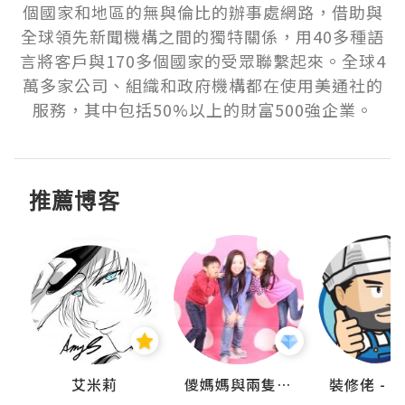
個國家和地區的無與倫比的辦事處網路，借助與
全球領先新聞機構之間的獨特關係，用40多種語
言將客戶與170多個國家的受眾聯繫起來。全球4
萬多家公司、組織和政府機構都在使用美通社的
服務，其中包括50%以上的財富500強企業。
推薦博客
點滴
艾米莉
儍媽媽與兩隻小魔怪之家