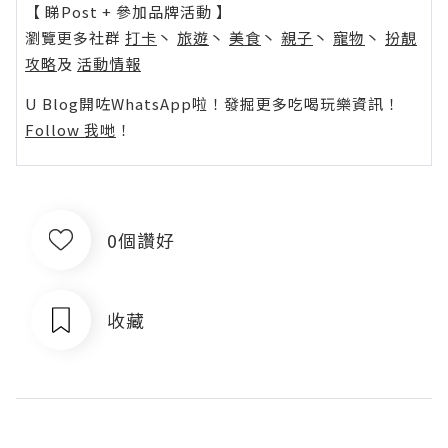
【 睇Post + 參加品牌活動 】
瀏覽更多社群
打卡
丶
旅遊
丶
美食
丶
親子
丶
寵物
丶
扮靚
攻略
及
活動情報
U Blog開咗WhatsApp啦！發掘更多吃喝玩樂資訊！
Follow 我哋
！
0個讚好
收藏