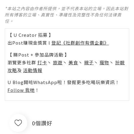
*本站之內容由作者所提供，並不代表本站的立場。因此本站對
所有博客的立場、真實性、準確性及完整性不負任何法律責
任。
【 U Creator 招募 】
出Post賺現金獎賞 l
登記《社群創作有價企劃》
【 睇Post + 參加品牌活動 】
瀏覽更多社群
打卡
丶
旅遊
丶
美食
丶
親子
丶
寵物
丶
扮靚
攻略
及
活動情報
U Blog開咗WhatsApp啦！發掘更多吃喝玩樂資訊！
Follow 我哋
！
0個讚好