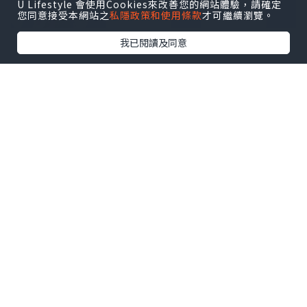
U Lifestyle 會使用Cookies來改善您的網站體驗，請確定
您同意接受本網站之
私隱政策和使用條款
才可繼續瀏覽。
我已閱讀及同意
全國政協副主席梁振英、廣州市人民政府
副市長賴志鴻、新加坡共和國數碼發展及
新聞部兼保健衛生部高級政務部長陳傑
豪、香港投資管理有限公司（HKIC）行政
總裁陳家齊等出席峰會。中國工程院院士
暨清華大學講席教授董家鴻、中國工程院
院士暨北京大學腫瘤研究中心主任季加
孚、清華大學副教務長暨清華醫學院院長
黃天蔭等臨床及學術領袖亦出席峰會並發
表演講。
讓突破真正抵達患者