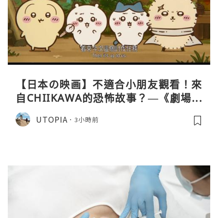
【日本の映画】不適合小朋友觀看！來
自CHIIKAWA的恐怖故事？—《劇場版
CHIIKAWA 人魚島的秘密》
UTOPIA
3小時前