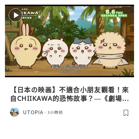
【日本の映画】不適合小朋友觀看！來
自CHIIKAWA的恐怖故事？—《劇場版
CHIIKAWA 人魚島的秘密》
UTOPIA
3小時前