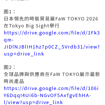
圖1：
日本領先的時裝貿易展FaW TOKYO 2026
在Tokyo Big Sight舉行
https://drive.google.com/file/d/1Fk3
qm-
JIDlNJBlIH1hz7p0CZ_5Vrdb31/view?
usp=drive_link
圖2：
全球品牌與供應商在FaW TOKYO展示最新
時尚產品
https://drive.google.com/file/d/106i
Y6DqqI4Ui6b-NGvOF5AxTgvEhHA-
l/view?usp=drive_link